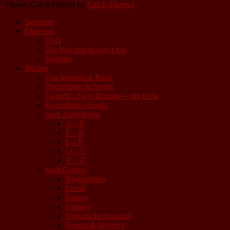
Theme: Catch Flames by
Catch Themes
Startseite
Über uns
FAQ
Die Wer macht was Liste
Kontakt
Bücher
Das besondere Buch
Buchreihen & Serien
Twindie: Zwei Romane – ein Preis
Kostenlose eBooks
nach AutorInnen
A – E
F – K
L – P
Q – U
V – Z
nach Genres
Biographien
Erotik
Essays
Fantasy
Historische Romane
Horror & Mystery