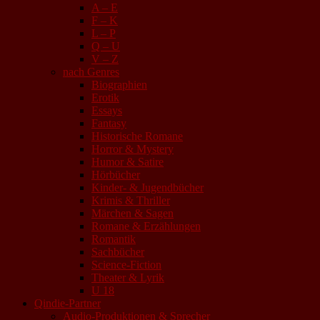
A – E
F – K
L – P
Q – U
V – Z
nach Genres
Biographien
Erotik
Essays
Fantasy
Historische Romane
Horror & Mystery
Humor & Satire
Hörbücher
Kinder- & Jugendbücher
Krimis & Thriller
Märchen & Sagen
Romane & Erzählungen
Romantik
Sachbücher
Science-Fiction
Theater & Lyrik
U 18
Qindie-Partner
Audio-Produktionen & Sprecher