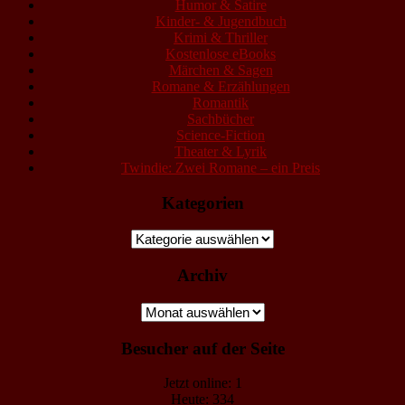
Humor & Satire
Kinder- & Jugendbuch
Krimi & Thriller
Kostenlose eBooks
Märchen & Sagen
Romane & Erzählungen
Romantik
Sachbücher
Science-Fiction
Theater & Lyrik
Twindie: Zwei Romane – ein Preis
Kategorien
Kategorien
Archiv
Archiv
Besucher auf der Seite
Jetzt online: 1
Heute: 334