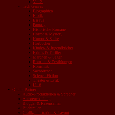
V – Z
nach Genres
Biographien
Erotik
Essays
Fantasy
Historische Romane
Horror & Mystery
Humor & Satire
Hörbücher
Kinder- & Jugendbücher
Krimis & Thriller
Märchen & Sagen
Romane & Erzählungen
Romantik
Sachbücher
Science-Fiction
Theater & Lyrik
U 18
Qindie-Partner
Audio-Produktionen & Sprecher
Autorencoaching
Blogger & Rezensenten
Buchtrailer
Grafik, Illustration & Layout