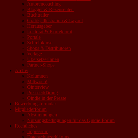
Autorencoaching
Blogger & Rezensenten
Buchtrailer
Grafik, Illustration & Layout
Herausgeber
Lektorat & Korrektorat
Portale
Schreibkurse
Shops & Distributoren
Verlage
ÜbersetzerInnen
Partner-Shops
Archiv
Kolumnen
Mittwoch!
Qinterview
Presseerklärung
Qindie in der Presse
Bewerbungsformular
Mitgliederforum
Abstimmungen
Nutzungsbedingungen für das Qindie-Forum
Rechtliches
Impressum
Datenschutzerklärung