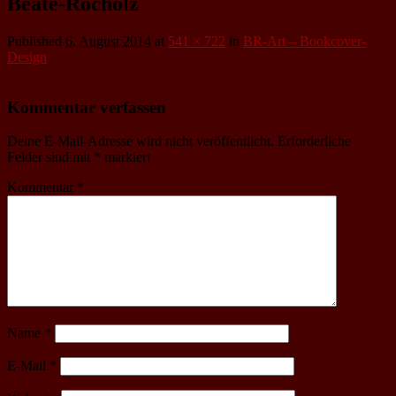
Beate-Rocholz
Published
6. August 2014
at
541 × 722
in
BR-Art – Bookcover-
Design
Kommentar verfassen
Deine E-Mail-Adresse wird nicht veröffentlicht.
Erforderliche
Felder sind mit
*
markiert
Kommentar
*
Name
*
E-Mail
*