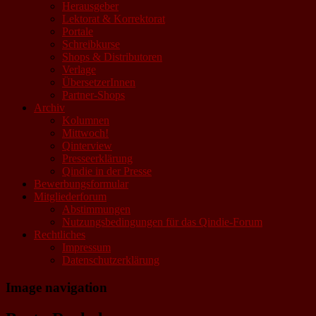
Herausgeber
Lektorat & Korrektorat
Portale
Schreibkurse
Shops & Distributoren
Verlage
ÜbersetzerInnen
Partner-Shops
Archiv
Kolumnen
Mittwoch!
Qinterview
Presseerklärung
Qindie in der Presse
Bewerbungsformular
Mitgliederforum
Abstimmungen
Nutzungsbedingungen für das Qindie-Forum
Rechtliches
Impressum
Datenschutzerklärung
Image navigation