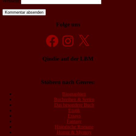
Webseite
Folge uns
Facebook
Instagram
X
Qindie auf der LBM
Stöbern nach Genres:
Biographien
Buchreihen & Serien
Das besondere Buch
Erotik
Essays
Fantasy
Historische Romane
Horror & Mystery