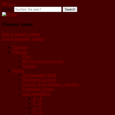
Menu
Search
Qindie
Primary menu
Das Autorenkorrektiv
Skip to primary content
Skip to secondary content
Startseite
Über uns
FAQ
Die Wer macht was Liste
Kontakt
Bücher
Das besondere Buch
Buchreihen & Serien
Twindie: Zwei Romane – ein Preis
Kostenlose eBooks
nach AutorInnen
A – E
F – K
L – P
Q – U