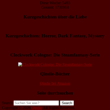
Diese Woche: 5493
Gesamt: 1731914
Kurzgeschichten über die Liebe
Kurzgeschichten: Horror, Dark Fantasy, Mystery
Clockwork Cologne: Die Steamfantasy-Serie
Qindie-Bücher
Qindie bei Amazon
Seite durchsuchen
Search
Copyright © 2026
Qindie
All Rights Reserved.