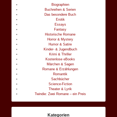
Biographien
Buchreihen & Serien
Das besondere Buch
Erotik
Essays
Fantasy
Historische Romane
Horror & Mystery
Humor & Satire
Kinder- & Jugendbuch
Krimi & Thriller
Kostenlose eBooks
Märchen & Sagen
Romane & Erzählungen
Romantik
Sachbücher
Science-Fiction
Theater & Lyrik
Twindie: Zwei Romane – ein Preis
Kategorien