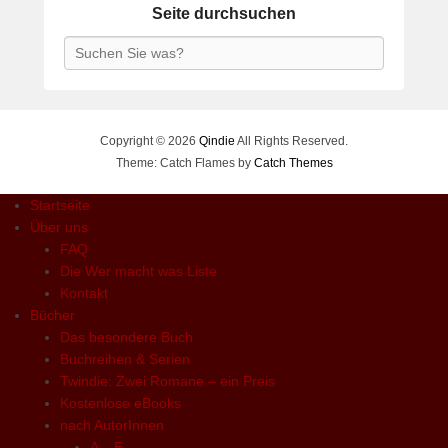
Seite durchsuchen
Search
Copyright © 2026
Qindie
All Rights Reserved.
Theme: Catch Flames by
Catch Themes
Startseite
Über uns
FAQ
Die Wer macht was Liste
Kontakt
Bücher
Das besondere Buch
Buchreihen & Serien
Twindie: Zwei Romane – ein Preis
Kostenlose eBooks
nach AutorInnen
A – E