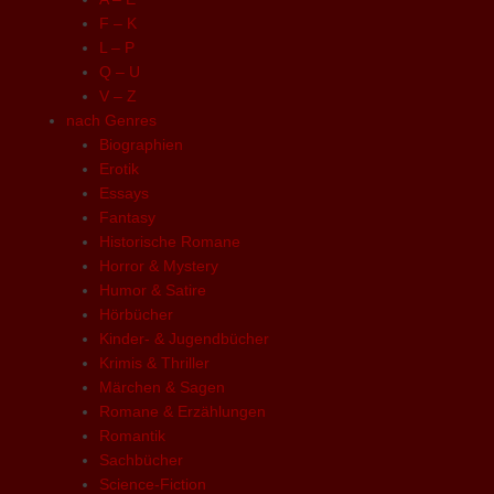
F – K
L – P
Q – U
V – Z
nach Genres
Biographien
Erotik
Essays
Fantasy
Historische Romane
Horror & Mystery
Humor & Satire
Hörbücher
Kinder- & Jugendbücher
Krimis & Thriller
Märchen & Sagen
Romane & Erzählungen
Romantik
Sachbücher
Science-Fiction