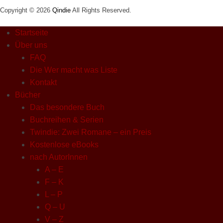
Copyright © 2026
Qindie
All Rights Reserved.
Startseite
Über uns
FAQ
Die Wer macht was Liste
Kontakt
Bücher
Das besondere Buch
Buchreihen & Serien
Twindie: Zwei Romane – ein Preis
Kostenlose eBooks
nach AutorInnen
A – E
F – K
L – P
Q – U
V – Z