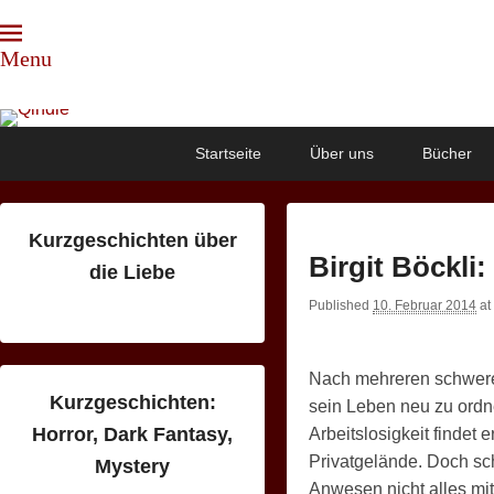
Menu
Qindie
Das Autorenkorrektiv
Primary
Skip
Skip
Startseite
Über uns
Bücher
menu
to
to
primary
secondary
content
content
Kurzgeschichten über
Birgit Böckli
die Liebe
Published
10. Februar 2014
at
Nach mehreren schweren
Kurzgeschichten:
sein Leben neu zu ordne
Horror, Dark Fantasy,
Arbeitslosigkeit findet
Privatgelände. Doch sc
Mystery
Anwesen nicht alles mi