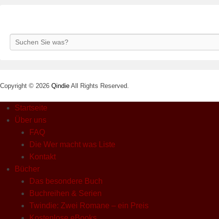
Search
Copyright © 2026
Qindie
All Rights Reserved.
Startseite
Über uns
FAQ
Die Wer macht was Liste
Kontakt
Bücher
Das besondere Buch
Buchreihen & Serien
Twindie: Zwei Romane – ein Preis
Kostenlose eBooks