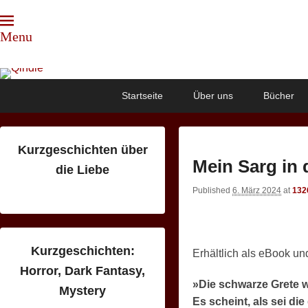
Menu
Qindie
Das Autorenkorrektiv
Primary
Skip
Skip
Startseite
Über uns
Bücher
menu
to
to
primary
secondary
content
content
Kurzgeschichten über
Mein Sarg in
die Liebe
Published
6. März 2024
at
132
Kurzgeschichten:
Erhältlich als eBook u
Horror, Dark Fantasy,
»Die schwarze Grete w
Mystery
Es scheint, als sei di