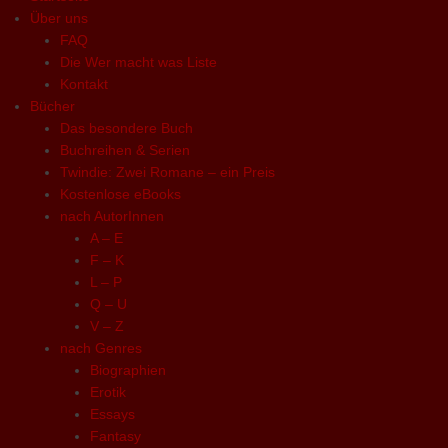
Über uns
FAQ
Die Wer macht was Liste
Kontakt
Bücher
Das besondere Buch
Buchreihen & Serien
Twindie: Zwei Romane – ein Preis
Kostenlose eBooks
nach AutorInnen
A – E
F – K
L – P
Q – U
V – Z
nach Genres
Biographien
Erotik
Essays
Fantasy