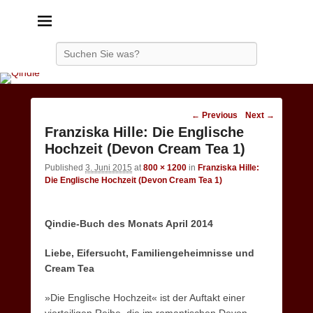
Qindie
Das Autorenkorrektiv
Search
Image
← Previous
Next →
navigation
Franziska Hille: Die Englische
Hochzeit (Devon Cream Tea 1)
Published
3. Juni 2015
at
800 × 1200
in
Franziska Hille:
Die Englische Hochzeit (Devon Cream Tea 1)
Qindie-Buch des Monats April 2014
Liebe, Eifersucht, Familiengeheimnisse und
Cream Tea
»Die Englische Hochzeit« ist der Auftakt einer