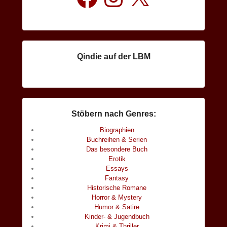
Qindie auf der LBM
Stöbern nach Genres:
Biographien
Buchreihen & Serien
Das besondere Buch
Erotik
Essays
Fantasy
Historische Romane
Horror & Mystery
Humor & Satire
Kinder- & Jugendbuch
Krimi & Thriller