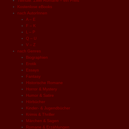
Twindie: Zwei Romane – ein Preis
Kostenlose eBooks
nach AutorInnen
A – E
F – K
L – P
Q – U
V – Z
nach Genres
Biographien
Erotik
Essays
Fantasy
Historische Romane
Horror & Mystery
Humor & Satire
Hörbücher
Kinder- & Jugendbücher
Krimis & Thriller
Märchen & Sagen
Romane & Erzählungen