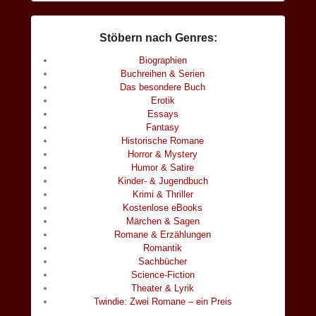
Stöbern nach Genres:
Biographien
Buchreihen & Serien
Das besondere Buch
Erotik
Essays
Fantasy
Historische Romane
Horror & Mystery
Humor & Satire
Kinder- & Jugendbuch
Krimi & Thriller
Kostenlose eBooks
Märchen & Sagen
Romane & Erzählungen
Romantik
Sachbücher
Science-Fiction
Theater & Lyrik
Twindie: Zwei Romane – ein Preis