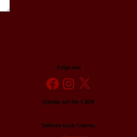
Folge uns
Facebook
Instagram
X
Qindie auf der LBM
Stöbern nach Genres: