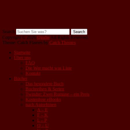
Search
Copyright © 2026
Qindie
All Rights Reserved.
Theme: Catch Flames by
Catch Themes
Startseite
Über uns
FAQ
Die Wer macht was Liste
Kontakt
Bücher
Das besondere Buch
Buchreihen & Serien
Twindie: Zwei Romane – ein Preis
Kostenlose eBooks
nach AutorInnen
A – E
F – K
L – P
Q – U