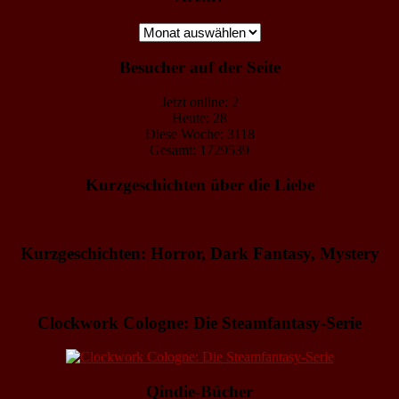
Archiv
Besucher auf der Seite
Jetzt online: 2
Heute: 28
Diese Woche: 3118
Gesamt: 1729539
Kurzgeschichten über die Liebe
Kurzgeschichten: Horror, Dark Fantasy, Mystery
Clockwork Cologne: Die Steamfantasy-Serie
Qindie-Bücher