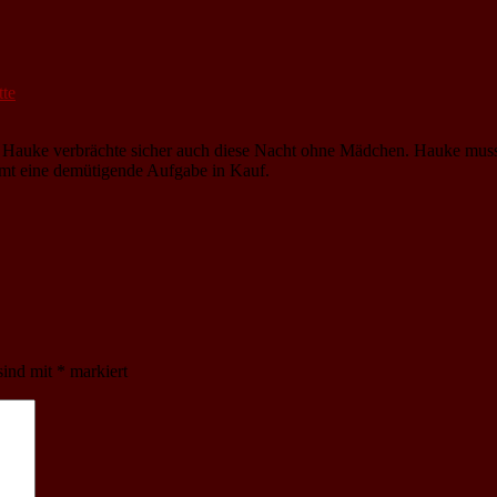
tte
a, Hauke verbrächte sicher auch diese Nacht ohne Mädchen. Hauke muss
immt eine demütigende Aufgabe in Kauf.
sind mit
*
markiert