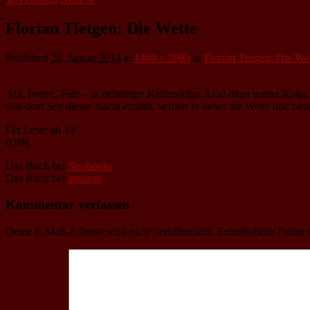
Florian Tietgen: Die Wette
Published
26. Januar 2014
at
1400 × 2085
in
Florian Tietgen: Die We
Abi, Ferien, Fete – in beliebiger Reihenfolge. Und dann wettet Kolj
von dem Sex dieser Nacht erzählt, verliert er lieber die Wette und n
Für Leser ab 14
0,99€
Das Buch bei
Neobooks
Das Buch bei
amazon
Kommentar verfassen
Deine E-Mail-Adresse wird nicht veröffentlicht.
Erforderliche Felder 