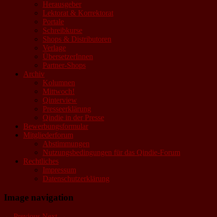
Herausgeber
Lektorat & Korrektorat
Portale
Schreibkurse
Shops & Distributoren
Verlage
ÜbersetzerInnen
Partner-Shops
Archiv
Kolumnen
Mittwoch!
Qinterview
Presseerklärung
Qindie in der Presse
Bewerbungsformular
Mitgliederforum
Abstimmungen
Nutzungsbedingungen für das Qindie-Forum
Rechtliches
Impressum
Datenschutzerklärung
Image navigation
← Previous
Next →