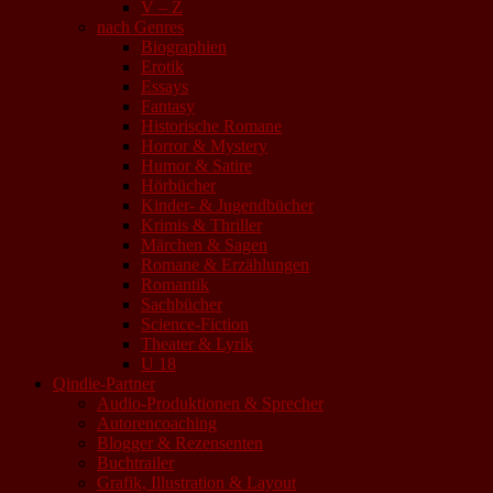
V – Z
nach Genres
Biographien
Erotik
Essays
Fantasy
Historische Romane
Horror & Mystery
Humor & Satire
Hörbücher
Kinder- & Jugendbücher
Krimis & Thriller
Märchen & Sagen
Romane & Erzählungen
Romantik
Sachbücher
Science-Fiction
Theater & Lyrik
U 18
Qindie-Partner
Audio-Produktionen & Sprecher
Autorencoaching
Blogger & Rezensenten
Buchtrailer
Grafik, Illustration & Layout