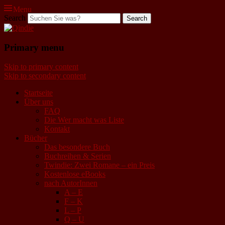
Menu
Search
Qindie
Primary menu
Das Autorenkorrektiv
Skip to primary content
Skip to secondary content
Startseite
Über uns
FAQ
Die Wer macht was Liste
Kontakt
Bücher
Das besondere Buch
Buchreihen & Serien
Twindie: Zwei Romane – ein Preis
Kostenlose eBooks
nach AutorInnen
A – E
F – K
L – P
Q – U