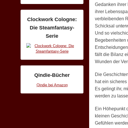
Gedanken ihrer 
ihrer Lebensspan
verbleibenden R
Clockwork Cologne:
Schicksal unter
Die Steamfantasy-
Und so vielschic
Serie
Begebenheiten u
Entscheidungen, 
fällt die Bilanz
Wunden der Verg
Die Geschichten
Qindie-Bücher
hat ein sichere
Qindie bei Amazon
Es gelingt ihr, 
werden zu lasse
Ein Höhepunkt d
kleinen Geschic
Gefühlen werden,