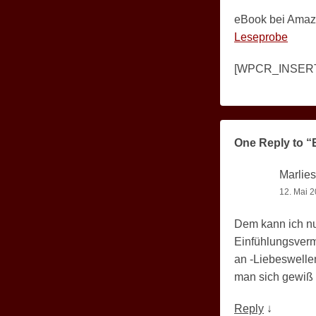
eBook bei Amazo
Leseprobe
[WPCR_INSER
One Reply to “
Marlies
12. Mai 2
Dem kann ich nu
Einfühlungsverm
an -Liebeswellen
man sich gewiß 
Reply
↓