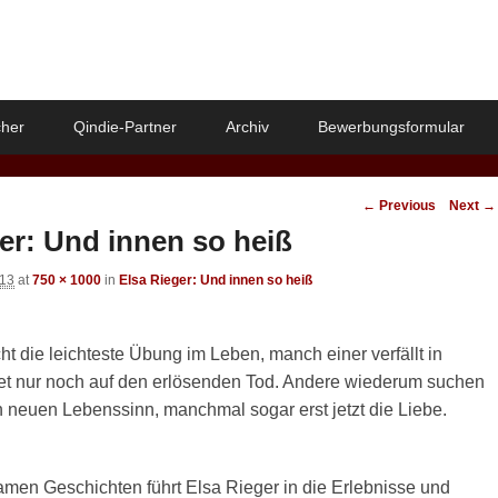
her
Qindie-Partner
Archiv
Bewerbungsformular
Image
← Previous
Next →
navigation
er: Und innen so heiß
013
at
750 × 1000
in
Elsa Rieger: Und innen so heiß
cht die leichteste Übung im Leben, manch einer verfällt in
rtet nur noch auf den erlösenden Tod. Andere wiederum suchen
n neuen Lebenssinn, manchmal sogar erst jetzt die Liebe.
samen Geschichten führt Elsa Rieger in die Erlebnisse und