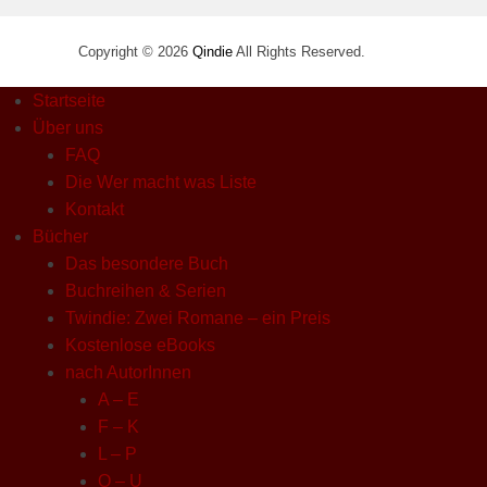
Copyright © 2026
Qindie
All Rights Reserved.
Startseite
Über uns
FAQ
Die Wer macht was Liste
Kontakt
Bücher
Das besondere Buch
Buchreihen & Serien
Twindie: Zwei Romane – ein Preis
Kostenlose eBooks
nach AutorInnen
A – E
F – K
L – P
Q – U