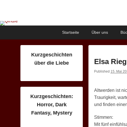
Qindie
Das Autorenkorrektiv
Primary
Skip
Skip
Startseite
Über uns
Büc
menu
to
to
primary
secondary
content
content
Kurzgeschichten
Elsa Rieg
über die Liebe
Published
15. Mai 2
Altwerden ist ni
Kurzgeschichten:
Traurigkeit, wa
Horror, Dark
und finden eine
Fantasy, Mystery
Stimmen:
Mit fünf einfühl