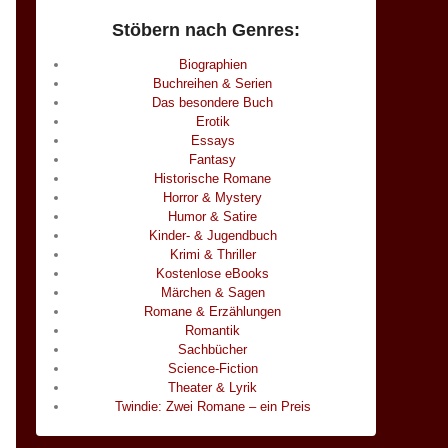
Stöbern nach Genres:
Biographien
Buchreihen & Serien
Das besondere Buch
Erotik
Essays
Fantasy
Historische Romane
Horror & Mystery
Humor & Satire
Kinder- & Jugendbuch
Krimi & Thriller
Kostenlose eBooks
Märchen & Sagen
Romane & Erzählungen
Romantik
Sachbücher
Science-Fiction
Theater & Lyrik
Twindie: Zwei Romane – ein Preis