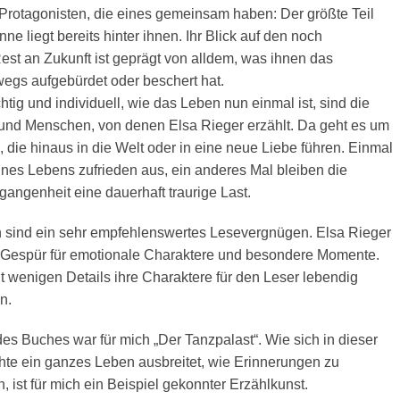
Protagonisten, die eines gemeinsam haben: Der größte Teil
ne liegt bereits hinter ihnen. Ihr Blick auf den noch
est an Zukunft ist geprägt von alldem, was ihnen das
wegs aufgebürdet oder beschert hat.
htig und individuell, wie das Leben nun einmal ist, sind die
nd Menschen, von denen Elsa Rieger erzählt. Da geht es um
die hinaus in die Welt oder in eine neue Liebe führen. Einmal
 eines Lebens zufrieden aus, ein anderes Mal bleiben die
angenheit eine dauerhaft traurige Last.
 sind ein sehr empfehlenswertes Lesevergnügen. Elsa Rieger
s Gespür für emotionale Charaktere und besondere Momente.
mit wenigen Details ihre Charaktere für den Leser lebendig
n.
es Buches war für mich „Der Tanzpalast“. Wie sich in dieser
hte ein ganzes Leben ausbreitet, wie Erinnerungen zu
 ist für mich ein Beispiel gekonnter Erzählkunst.