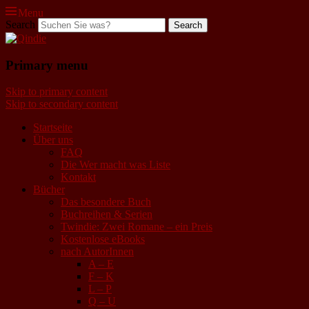
Menu
Search
Qindie
Primary menu
Das Autorenkorrektiv
Skip to primary content
Skip to secondary content
Startseite
Über uns
FAQ
Die Wer macht was Liste
Kontakt
Bücher
Das besondere Buch
Buchreihen & Serien
Twindie: Zwei Romane – ein Preis
Kostenlose eBooks
nach AutorInnen
A – E
F – K
L – P
Q – U