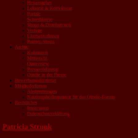
Herausgeber
Lektorat & Korrektorat
Portale
Schreibkurse
Shops & Distributoren
Verlage
ÜbersetzerInnen
Partner-Shops
Archiv
Kolumnen
Mittwoch!
Qinterview
Presseerklärung
Qindie in der Presse
Bewerbungsformular
Mitgliederforum
Abstimmungen
Nutzungsbedingungen für das Qindie-Forum
Rechtliches
Impressum
Datenschutzerklärung
Patricia Strunk