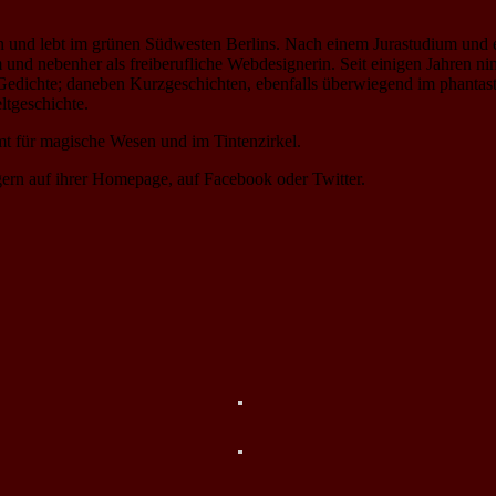
 und lebt im grünen Südwesten Berlins. Nach einem Jurastudium und ein
sdam und nebenher als freiberufliche Webdesignerin. Seit einigen Jahre
ichte; daneben Kurzgeschichten, ebenfalls überwiegend im phantastische
ltgeschichte.
t für magische Wesen und im Tintenzirkel.
gern auf ihrer Homepage, auf Facebook oder Twitter.