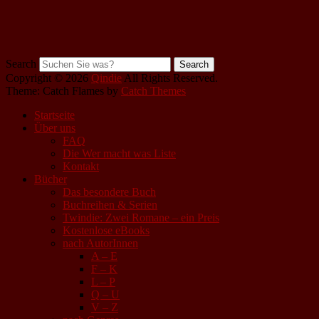
Search
Copyright © 2026
Qindie
All Rights Reserved.
Theme: Catch Flames by
Catch Themes
Startseite
Über uns
FAQ
Die Wer macht was Liste
Kontakt
Bücher
Das besondere Buch
Buchreihen & Serien
Twindie: Zwei Romane – ein Preis
Kostenlose eBooks
nach AutorInnen
A – E
F – K
L – P
Q – U
V – Z