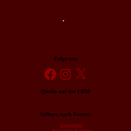
Folge uns
Facebook
Instagram
X
Qindie auf der LBM
Stöbern nach Genres:
Biographien
Buchreihen & Serien