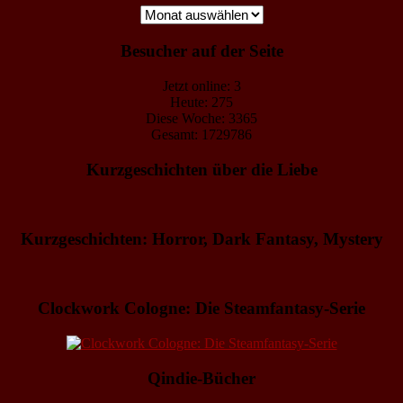
Archiv
Besucher auf der Seite
Jetzt online: 3
Heute: 275
Diese Woche: 3365
Gesamt: 1729786
Kurzgeschichten über die Liebe
Kurzgeschichten: Horror, Dark Fantasy, Mystery
Clockwork Cologne: Die Steamfantasy-Serie
Qindie-Bücher