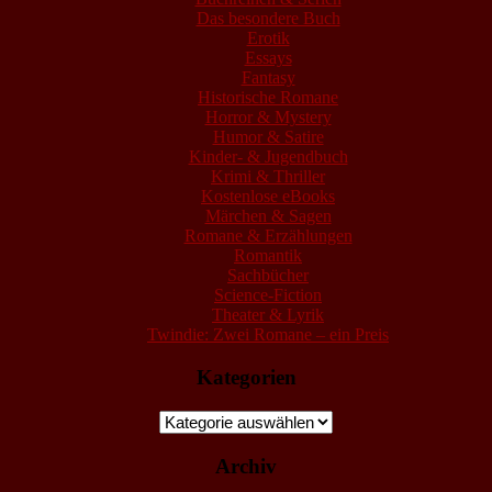
Das besondere Buch
Erotik
Essays
Fantasy
Historische Romane
Horror & Mystery
Humor & Satire
Kinder- & Jugendbuch
Krimi & Thriller
Kostenlose eBooks
Märchen & Sagen
Romane & Erzählungen
Romantik
Sachbücher
Science-Fiction
Theater & Lyrik
Twindie: Zwei Romane – ein Preis
Kategorien
Kategorien
Archiv