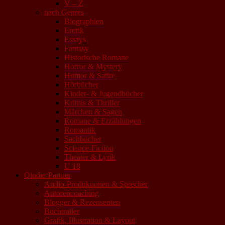
V – Z
nach Genres
Biographien
Erotik
Essays
Fantasy
Historische Romane
Horror & Mystery
Humor & Satire
Hörbücher
Kinder- & Jugendbücher
Krimis & Thriller
Märchen & Sagen
Romane & Erzählungen
Romantik
Sachbücher
Science-Fiction
Theater & Lyrik
U 18
Qindie-Partner
Audio-Produktionen & Sprecher
Autorencoaching
Blogger & Rezensenten
Buchtrailer
Grafik, Illustration & Layout