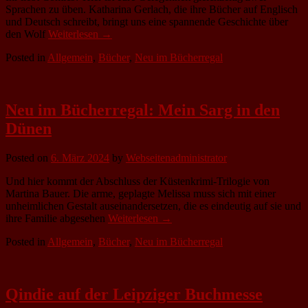
Sprachen zu üben. Katharina Gerlach, die ihre Bücher auf Englisch
und Deutsch schreibt, bringt uns eine spannende Geschichte über
den Wolf
Weiterlesen →
Posted in
Allgemein
,
Bücher
,
Neu im Bücherregal
Neu im Bücherregal: Mein Sarg in den
Dünen
Posted on
6. März 2024
by
Webseitenadministrator
Und hier kommt der Abschluss der Küstenkrimi-Trilogie von
Martina Bauer. Die arme, geplagte Melissa muss sich mit einer
unheimlichen Gestalt auseinandersetzen, die es eindeutig auf sie und
ihre Familie abgesehen
Weiterlesen →
Posted in
Allgemein
,
Bücher
,
Neu im Bücherregal
Qindie auf der Leipziger Buchmesse