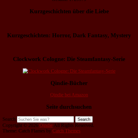
Kurzgeschichten über die Liebe
Kurzgeschichten: Horror, Dark Fantasy, Mystery
Clockwork Cologne: Die Steamfantasy-Serie
Qindie-Bücher
Qindie bei Amazon
Seite durchsuchen
Search
Copyright © 2026
Qindie
All Rights Reserved.
Theme: Catch Flames by
Catch Themes