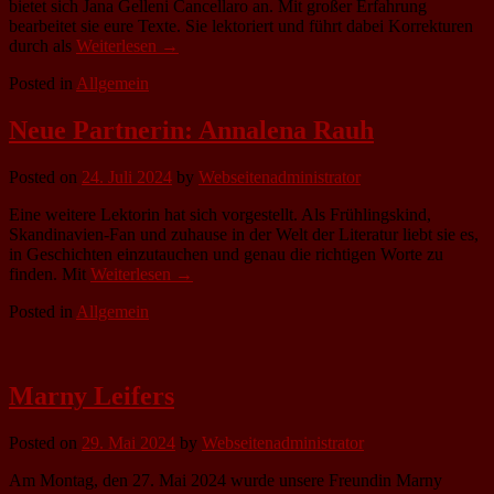
bietet sich Jana Gelleni Cancellaro an. Mit großer Erfahrung
bearbeitet sie eure Texte. Sie lektoriert und führt dabei Korrekturen
durch als
Weiterlesen →
Posted in
Allgemein
Neue Partnerin: Annalena Rauh
Posted on
24. Juli 2024
by
Webseitenadministrator
Eine weitere Lektorin hat sich vorgestellt. Als Frühlingskind,
Skandinavien-Fan und zuhause in der Welt der Literatur liebt sie es,
in Geschichten einzutauchen und genau die richtigen Worte zu
finden. Mit
Weiterlesen →
Posted in
Allgemein
Marny Leifers
Posted on
29. Mai 2024
by
Webseitenadministrator
Am Montag, den 27. Mai 2024 wurde unsere Freundin Marny