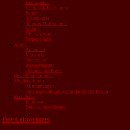
Herausgeber
Lektorat & Korrektorat
Portale
Schreibkurse
Shops & Distributoren
Verlage
ÜbersetzerInnen
Partner-Shops
Archiv
Kolumnen
Mittwoch!
Qinterview
Presseerklärung
Qindie in der Presse
Bewerbungsformular
Mitgliederforum
Abstimmungen
Nutzungsbedingungen für das Qindie-Forum
Rechtliches
Impressum
Datenschutzerklärung
Dat Lektorhuus