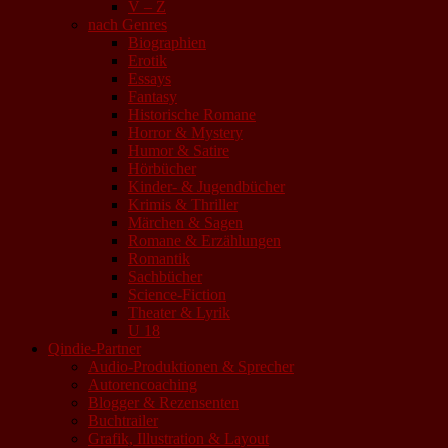
V – Z
nach Genres
Biographien
Erotik
Essays
Fantasy
Historische Romane
Horror & Mystery
Humor & Satire
Hörbücher
Kinder- & Jugendbücher
Krimis & Thriller
Märchen & Sagen
Romane & Erzählungen
Romantik
Sachbücher
Science-Fiction
Theater & Lyrik
U 18
Qindie-Partner
Audio-Produktionen & Sprecher
Autorencoaching
Blogger & Rezensenten
Buchtrailer
Grafik, Illustration & Layout