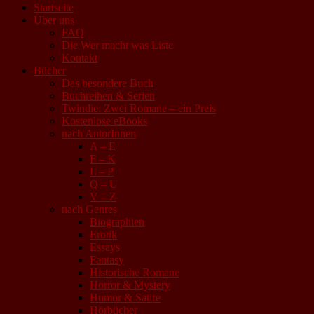
Startseite
Über uns
FAQ
Die Wer macht was Liste
Kontakt
Bücher
Das besondere Buch
Buchreihen & Serien
Twindie: Zwei Romane – ein Preis
Kostenlose eBooks
nach AutorInnen
A – E
F – K
L – P
Q – U
V – Z
nach Genres
Biographien
Erotik
Essays
Fantasy
Historische Romane
Horror & Mystery
Humor & Satire
Hörbücher