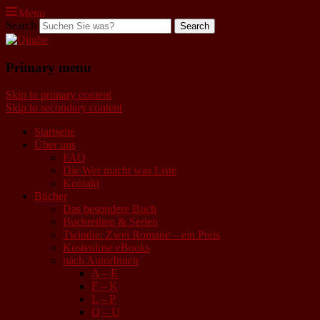
Menu
Search
Qindie
Primary menu
Das Autorenkorrektiv
Skip to primary content
Skip to secondary content
Startseite
Über uns
FAQ
Die Wer macht was Liste
Kontakt
Bücher
Das besondere Buch
Buchreihen & Serien
Twindie: Zwei Romane – ein Preis
Kostenlose eBooks
nach AutorInnen
A – E
F – K
L – P
Q – U