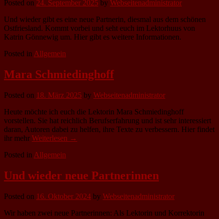
Posted on
24. September 2025
by
Webseitenadministrator
Und wieder gibt es eine neue Partnerin, diesmal aus dem schönen
Ostfriesland. Kommt vorbei und seht euch im Lektorhuus von
Katrin Gönnewig um. Hier gibt es weitere Informationen.
Posted in
Allgemein
Mara Schmiedinghoff
Posted on
18. März 2025
by
Webseitenadministrator
Heute möchte ich euch die Lektorin Mara Schmiedinghoff
vorstellen. Sie hat reichlich Berufserfahrung und ist sehr interessiert
daran, Autoren dabei zu helfen, ihre Texte zu verbessern. Hier findet
ihr mehr
Weiterlesen →
Posted in
Allgemein
Und wieder neue Partnerinnen
Posted on
16. Oktober 2024
by
Webseitenadministrator
Wir haben zwei neue Partnerinnen: Als Lektorin und Korrektorin