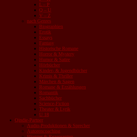
L – P
Q – U
V – Z
nach Genres
Biographien
Erotik
Essays
Fantasy
Historische Romane
Horror & Mystery
Humor & Satire
Hörbücher
Kinder- & Jugendbücher
Krimis & Thriller
Märchen & Sagen
Romane & Erzählungen
Romantik
Sachbücher
Science-Fiction
Theater & Lyrik
U 18
Qindie-Partner
Audio-Produktionen & Sprecher
Autorencoaching
Blogger & Rezensenten