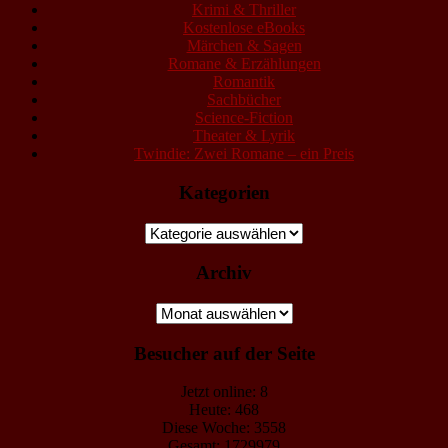
Krimi & Thriller
Kostenlose eBooks
Märchen & Sagen
Romane & Erzählungen
Romantik
Sachbücher
Science-Fiction
Theater & Lyrik
Twindie: Zwei Romane – ein Preis
Kategorien
Kategorien
Archiv
Archiv
Besucher auf der Seite
Jetzt online: 8
Heute: 468
Diese Woche: 3558
Gesamt: 1729979