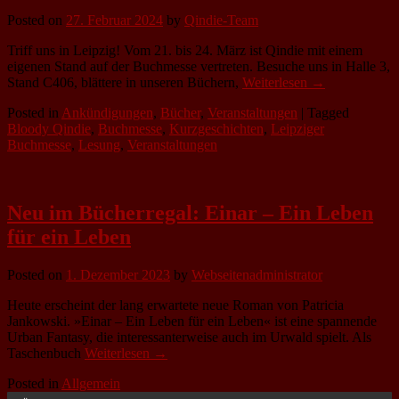
Posted on
27. Februar 2024
by
Qindie-Team
Triff uns in Leipzig! Vom 21. bis 24. März ist Qindie mit einem
eigenen Stand auf der Buchmesse vertreten. Besuche uns in Halle 3,
Stand C406, blättere in unseren Büchern,
Weiterlesen →
Posted in
Ankündigungen
,
Bücher
,
Veranstaltungen
|
Tagged
Bloody Qindie
,
Buchmesse
,
Kurzgeschichten
,
Leipziger
Buchmesse
,
Lesung
,
Veranstaltungen
Neu im Bücherregal: Einar – Ein Leben
für ein Leben
Posted on
1. Dezember 2023
by
Webseitenadministrator
Heute erscheint der lang erwartete neue Roman von Patricia
Jankowski. »Einar – Ein Leben für ein Leben« ist eine spannende
Urban Fantasy, die interessanterweise auch im Urwald spielt. Als
Taschenbuch
Weiterlesen →
Posted in
Allgemein