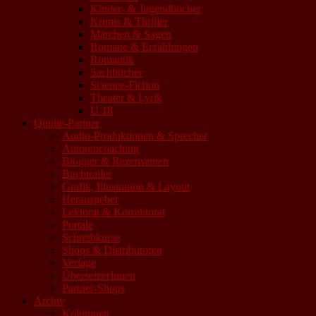
Kinder- & Jugendbücher
Krimis & Thriller
Märchen & Sagen
Romane & Erzählungen
Romantik
Sachbücher
Science-Fiction
Theater & Lyrik
U 18
Qindie-Partner
Audio-Produktionen & Sprecher
Autorencoaching
Blogger & Rezensenten
Buchtrailer
Grafik, Illustration & Layout
Herausgeber
Lektorat & Korrektorat
Portale
Schreibkurse
Shops & Distributoren
Verlage
ÜbersetzerInnen
Partner-Shops
Archiv
Kolumnen