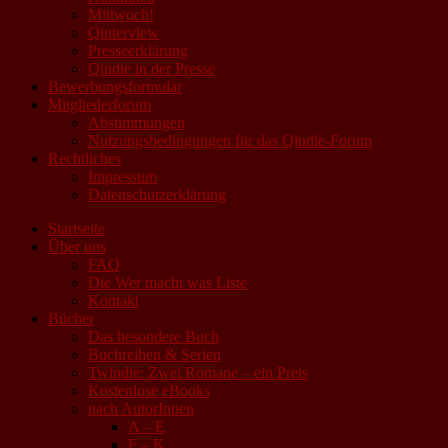
Mittwoch!
Qinterview
Presseerklärung
Qindie in der Presse
Bewerbungsformular
Mitgliederforum
Abstimmungen
Nutzungsbedingungen für das Qindie-Forum
Rechtliches
Impressum
Datenschutzerklärung
Startseite
Über uns
FAQ
Die Wer macht was Liste
Kontakt
Bücher
Das besondere Buch
Buchreihen & Serien
Twindie: Zwei Romane – ein Preis
Kostenlose eBooks
nach AutorInnen
A – E
F – K