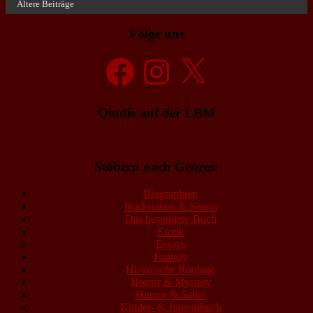
Ältere Beiträge
Folge uns
Facebook
Instagram
X
Qindie auf der LBM
Stöbern nach Genres:
Biographien
Buchreihen & Serien
Das besondere Buch
Erotik
Essays
Fantasy
Historische Romane
Horror & Mystery
Humor & Satire
Kinder- & Jugendbuch