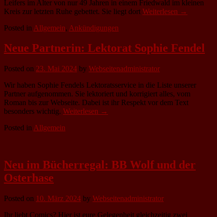
Leifers im Alter von nur 49 Jahren in einem Friedwald im kleinen
Kreis zur letzten Ruhe gebettet. Sie liegt dort
Weiterlesen →
Posted in
Allgemein
,
Ankündigungen
Neue Partnerin: Lektorat Sophie Fendel
Posted on
23. Mai 2024
by
Webseitenadministrator
Wir haben Sophie Fendels Lektoratsservice in die Liste unserer
Partner aufgenommen. Sie lektoriert und korrigiert alles, vom
Roman bis zur Webseite. Dabei ist ihr Respekt vor dem Text
besonders wichtig.
Weiterlesen →
Posted in
Allgemein
Neu im Bücherregal: BB Wolf und der
Osterhase
Posted on
10. März 2024
by
Webseitenadministrator
Ihr liebt Comics? Hier ist eure Gelegenheit gleichzeitig zwei