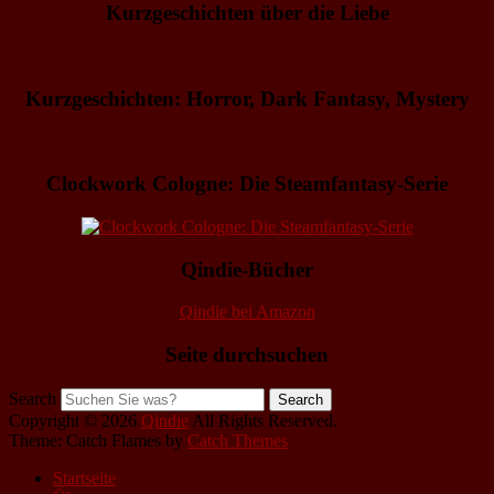
Kurzgeschichten über die Liebe
Kurzgeschichten: Horror, Dark Fantasy, Mystery
Clockwork Cologne: Die Steamfantasy-Serie
Qindie-Bücher
Qindie bei Amazon
Seite durchsuchen
Search
Copyright © 2026
Qindie
All Rights Reserved.
Theme: Catch Flames by
Catch Themes
Startseite