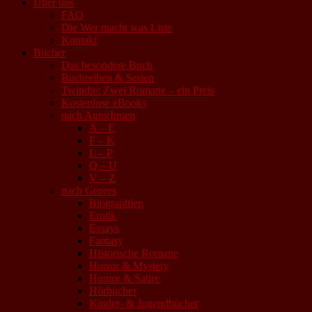
Über uns
FAQ
Die Wer macht was Liste
Kontakt
Bücher
Das besondere Buch
Buchreihen & Serien
Twindie: Zwei Romane – ein Preis
Kostenlose eBooks
nach AutorInnen
A – E
F – K
L – P
Q – U
V – Z
nach Genres
Biographien
Erotik
Essays
Fantasy
Historische Romane
Horror & Mystery
Humor & Satire
Hörbücher
Kinder- & Jugendbücher