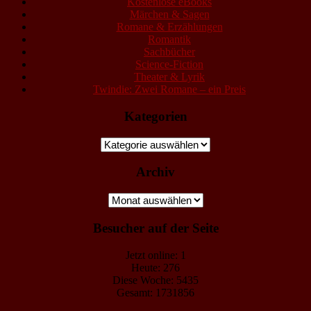
Kostenlose eBooks
Märchen & Sagen
Romane & Erzählungen
Romantik
Sachbücher
Science-Fiction
Theater & Lyrik
Twindie: Zwei Romane – ein Preis
Kategorien
Kategorien
Archiv
Archiv
Besucher auf der Seite
Jetzt online: 1
Heute: 276
Diese Woche: 5435
Gesamt: 1731856