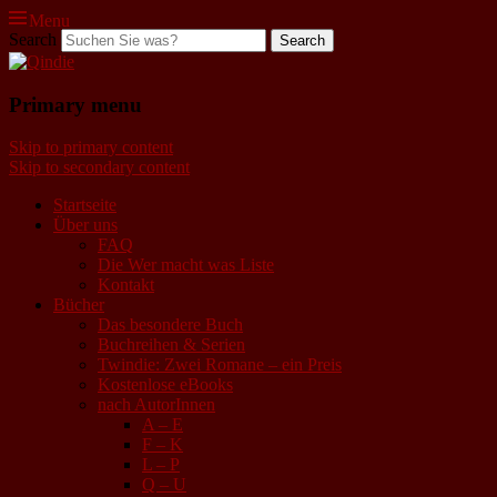
Menu
Search
Qindie
Primary menu
Das Autorenkorrektiv
Skip to primary content
Skip to secondary content
Startseite
Über uns
FAQ
Die Wer macht was Liste
Kontakt
Bücher
Das besondere Buch
Buchreihen & Serien
Twindie: Zwei Romane – ein Preis
Kostenlose eBooks
nach AutorInnen
A – E
F – K
L – P
Q – U