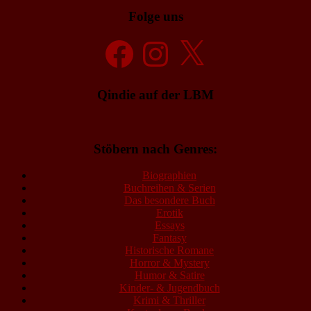
Folge uns
Facebook
Instagram
X
Qindie auf der LBM
Stöbern nach Genres:
Biographien
Buchreihen & Serien
Das besondere Buch
Erotik
Essays
Fantasy
Historische Romane
Horror & Mystery
Humor & Satire
Kinder- & Jugendbuch
Krimi & Thriller