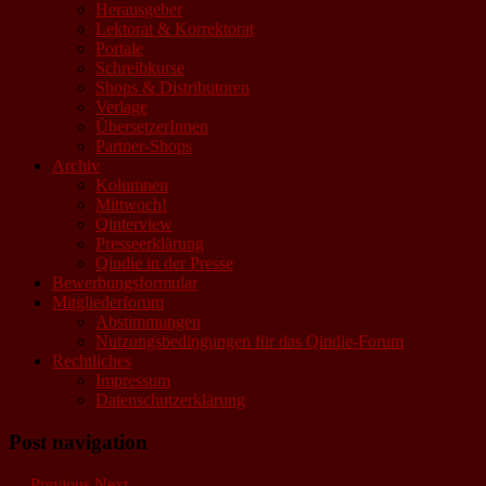
Herausgeber
Lektorat & Korrektorat
Portale
Schreibkurse
Shops & Distributoren
Verlage
ÜbersetzerInnen
Partner-Shops
Archiv
Kolumnen
Mittwoch!
Qinterview
Presseerklärung
Qindie in der Presse
Bewerbungsformular
Mitgliederforum
Abstimmungen
Nutzungsbedingungen für das Qindie-Forum
Rechtliches
Impressum
Datenschutzerklärung
Post navigation
←
Previous
Next
→