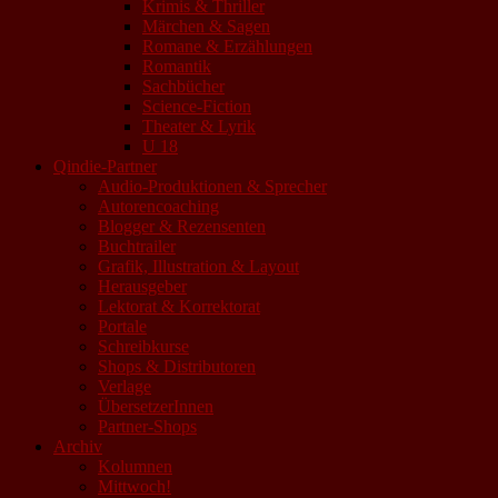
Krimis & Thriller
Märchen & Sagen
Romane & Erzählungen
Romantik
Sachbücher
Science-Fiction
Theater & Lyrik
U 18
Qindie-Partner
Audio-Produktionen & Sprecher
Autorencoaching
Blogger & Rezensenten
Buchtrailer
Grafik, Illustration & Layout
Herausgeber
Lektorat & Korrektorat
Portale
Schreibkurse
Shops & Distributoren
Verlage
ÜbersetzerInnen
Partner-Shops
Archiv
Kolumnen
Mittwoch!