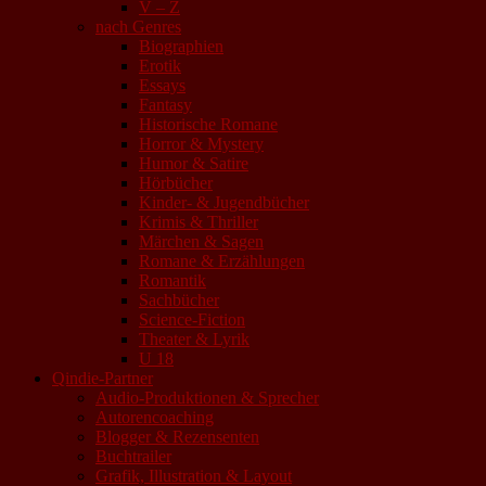
V – Z
nach Genres
Biographien
Erotik
Essays
Fantasy
Historische Romane
Horror & Mystery
Humor & Satire
Hörbücher
Kinder- & Jugendbücher
Krimis & Thriller
Märchen & Sagen
Romane & Erzählungen
Romantik
Sachbücher
Science-Fiction
Theater & Lyrik
U 18
Qindie-Partner
Audio-Produktionen & Sprecher
Autorencoaching
Blogger & Rezensenten
Buchtrailer
Grafik, Illustration & Layout