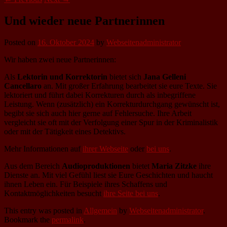
Und wieder neue Partnerinnen
Posted on
16. Oktober 2024
by
Webseitenadministrator
Wir haben zwei neue Partnerinnen:
Als
Lektorin und Korrektorin
bietet sich
Jana Gelleni
Cancellaro
an. Mit großer Erfahrung bearbeitet sie eure Texte. Sie
lektoriert und führt dabei Korrekturen durch als inbegriffene
Leistung. Wenn (zusätzlich) ein Korrekturdurchgang gewünscht ist,
begibt sie sich auch hier gerne auf Fehlersuche. Ihre Arbeit
vergleicht sie oft mit der Verfolgung einer Spur in der Kriminalistik
oder mit der Tätigkeit eines Detektivs.
Mehr Informationen auf
ihrer Webseite
oder
bei uns
.
Aus dem Bereich
Audioproduktionen
bietet
Maria Zitzke
ihre
Dienste an. Mit viel Gefühl liest sie Eure Geschichten und haucht
ihnen Leben ein. Für Beispiele ihres Schaffens und
Kontaktmöglichkeiten besucht
ihre Seite bei uns
.
This entry was posted in
Allgemein
by
Webseitenadministrator
.
Bookmark the
permalink
.