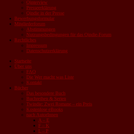
Qinterview
Presseerklärung
Qindie in der Presse
Bewerbungsformular
Mitgliederforum
Abstimmungen
Nutzungsbedingungen für das Qindie-Forum
Rechtliches
Impressum
Datenschutzerklärung
Startseite
Über uns
FAQ
Die Wer macht was Liste
Kontakt
Bücher
Das besondere Buch
Buchreihen & Serien
Twindie: Zwei Romane – ein Preis
Kostenlose eBooks
nach AutorInnen
A – E
F – K
L – P