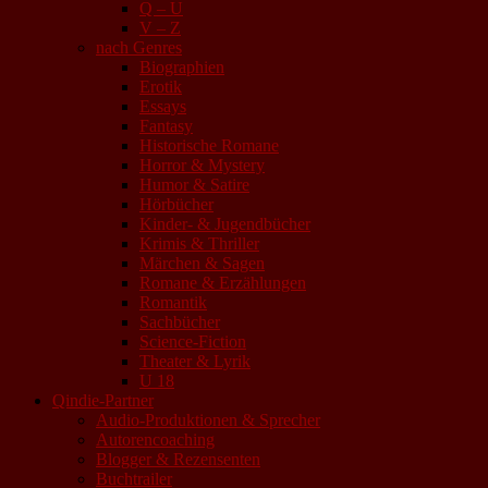
Q – U
V – Z
nach Genres
Biographien
Erotik
Essays
Fantasy
Historische Romane
Horror & Mystery
Humor & Satire
Hörbücher
Kinder- & Jugendbücher
Krimis & Thriller
Märchen & Sagen
Romane & Erzählungen
Romantik
Sachbücher
Science-Fiction
Theater & Lyrik
U 18
Qindie-Partner
Audio-Produktionen & Sprecher
Autorencoaching
Blogger & Rezensenten
Buchtrailer