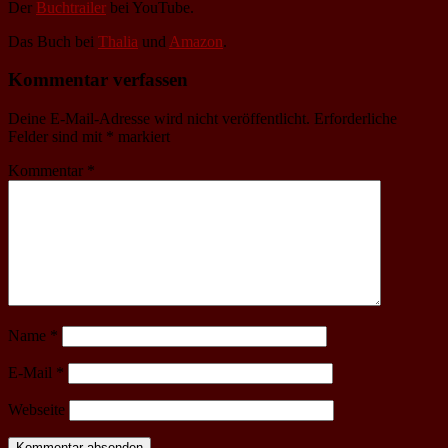
Der
Buchtrailer
bei YouTube.
Das Buch bei
Thalia
und
Amazon
.
Kommentar verfassen
Deine E-Mail-Adresse wird nicht veröffentlicht.
Erforderliche
Felder sind mit
*
markiert
Kommentar
*
Name
*
E-Mail
*
Webseite