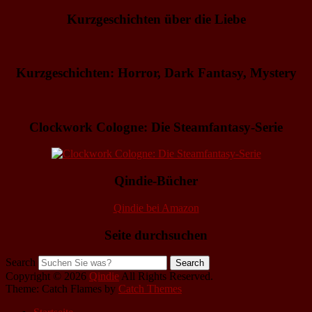
Kurzgeschichten über die Liebe
Kurzgeschichten: Horror, Dark Fantasy, Mystery
Clockwork Cologne: Die Steamfantasy-Serie
Qindie-Bücher
Qindie bei Amazon
Seite durchsuchen
Search
Copyright © 2026
Qindie
All Rights Reserved.
Theme: Catch Flames by
Catch Themes