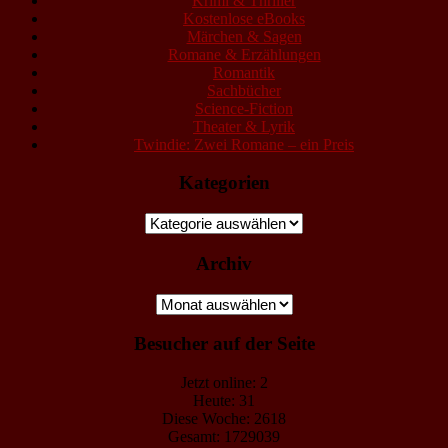
Krimi & Thriller
Kostenlose eBooks
Märchen & Sagen
Romane & Erzählungen
Romantik
Sachbücher
Science-Fiction
Theater & Lyrik
Twindie: Zwei Romane – ein Preis
Kategorien
Kategorien
Archiv
Archiv
Besucher auf der Seite
Jetzt online: 2
Heute: 31
Diese Woche: 2618
Gesamt: 1729039