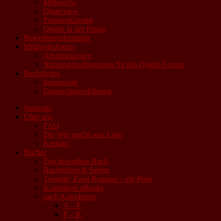
Mittwoch!
Qinterview
Presseerklärung
Qindie in der Presse
Bewerbungsformular
Mitgliederforum
Abstimmungen
Nutzungsbedingungen für das Qindie-Forum
Rechtliches
Impressum
Datenschutzerklärung
Startseite
Über uns
FAQ
Die Wer macht was Liste
Kontakt
Bücher
Das besondere Buch
Buchreihen & Serien
Twindie: Zwei Romane – ein Preis
Kostenlose eBooks
nach AutorInnen
A – E
F – K