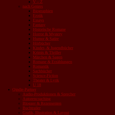
V – Z
nach Genres
Biographien
Erotik
Essays
Fantasy
Historische Romane
Horror & Mystery
Humor & Satire
Hörbücher
Kinder- & Jugendbücher
Krimis & Thriller
Märchen & Sagen
Romane & Erzählungen
Romantik
Sachbücher
Science-Fiction
Theater & Lyrik
U 18
Qindie-Partner
Audio-Produktionen & Sprecher
Autorencoaching
Blogger & Rezensenten
Buchtrailer
Grafik, Illustration & Layout