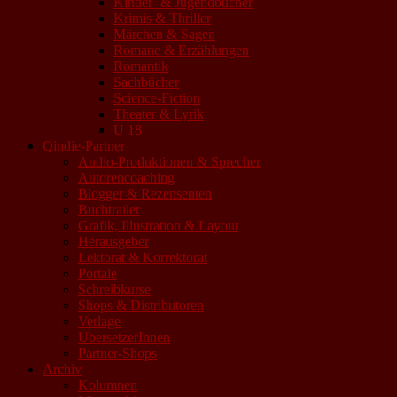
Kinder- & Jugendbücher
Krimis & Thriller
Märchen & Sagen
Romane & Erzählungen
Romantik
Sachbücher
Science-Fiction
Theater & Lyrik
U 18
Qindie-Partner
Audio-Produktionen & Sprecher
Autorencoaching
Blogger & Rezensenten
Buchtrailer
Grafik, Illustration & Layout
Herausgeber
Lektorat & Korrektorat
Portale
Schreibkurse
Shops & Distributoren
Verlage
ÜbersetzerInnen
Partner-Shops
Archiv
Kolumnen