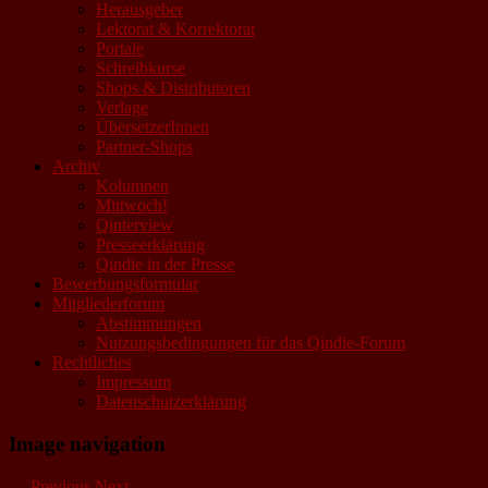
Herausgeber
Lektorat & Korrektorat
Portale
Schreibkurse
Shops & Distributoren
Verlage
ÜbersetzerInnen
Partner-Shops
Archiv
Kolumnen
Mittwoch!
Qinterview
Presseerklärung
Qindie in der Presse
Bewerbungsformular
Mitgliederforum
Abstimmungen
Nutzungsbedingungen für das Qindie-Forum
Rechtliches
Impressum
Datenschutzerklärung
Image navigation
← Previous
Next →