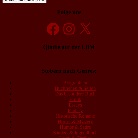
Folge uns
Facebook
Instagram
X
Qindie auf der LBM
Stöbern nach Genres:
Biographien
Buchreihen & Serien
Das besondere Buch
Erotik
Essays
Fantasy
Historische Romane
Horror & Mystery
Humor & Satire
Kinder- & Jugendbuch