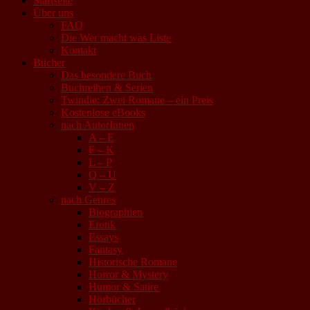
Startseite
Über uns
FAQ
Die Wer macht was Liste
Kontakt
Bücher
Das besondere Buch
Buchreihen & Serien
Twindie: Zwei Romane – ein Preis
Kostenlose eBooks
nach AutorInnen
A – E
F – K
L – P
Q – U
V – Z
nach Genres
Biographien
Erotik
Essays
Fantasy
Historische Romane
Horror & Mystery
Humor & Satire
Hörbücher