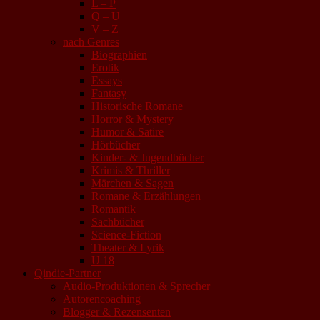
L – P
Q – U
V – Z
nach Genres
Biographien
Erotik
Essays
Fantasy
Historische Romane
Horror & Mystery
Humor & Satire
Hörbücher
Kinder- & Jugendbücher
Krimis & Thriller
Märchen & Sagen
Romane & Erzählungen
Romantik
Sachbücher
Science-Fiction
Theater & Lyrik
U 18
Qindie-Partner
Audio-Produktionen & Sprecher
Autorencoaching
Blogger & Rezensenten