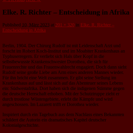
Elke. R. Richter – Entscheidung in Afrika
Published
10. März 2023
at
201 × 320
in
Elke. R. Richter –
Entscheidung in Afrika
Berlin, 1904. Der Chirurg Rudolf ist mit Leidenschaft Arzt und
forscht im Robert Koch-Institut und im Moabiter Krankenhaus an
Typhuserregern. Er verliebt sich Hals über Kopf in die
selbstbewusste Krankenschwester Dorothea, die sich für
Frauenrechte und das Frauenwahlrecht engagiert. Doch dann sieht
Rudolf seine große Liebe am Arm eines anderen Mannes wieder.
Für ihn bricht eine Welt zusammen. Er gibt seine Stellung im
Krankenhaus auf und lässt sich auf das Abenteuer seines Lebens
ein: Südwestafrika. Dort haben sich die indigenen Stämme gegen
die deutsche Herrschaft erhoben. Mit der Schutztruppe zieht er
durch trostlose Wüstengebiete, erlebt die Kämpfe und wird
angeschossen. Im Lazarett trifft er Dorothea wieder.
Inspiriert durch ein Tagebuch aus dem Nachlass eines Bekannten
schildert die Autorin ein dramatisches Kapitel deutscher
Kolonialgeschichte.