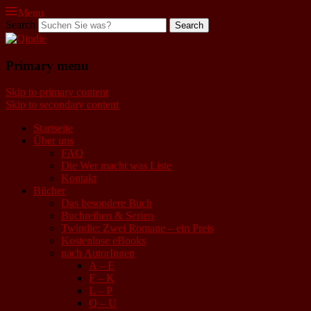
Menu
Search
Qindie
Primary menu
Das Autorenkorrektiv
Skip to primary content
Skip to secondary content
Startseite
Über uns
FAQ
Die Wer macht was Liste
Kontakt
Bücher
Das besondere Buch
Buchreihen & Serien
Twindie: Zwei Romane – ein Preis
Kostenlose eBooks
nach AutorInnen
A – E
F – K
L – P
Q – U