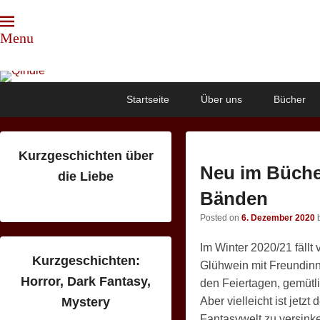
Menu
Qindie
Das Autorenkorrektiv
Primary
Skip
Skip
Startseite
Über uns
Bücher
menu
to
to
primary
secondary
content
content
Kurzgeschichten über
Neu im Bücher
die Liebe
Bänden
Posted on
6. Dezember 2020
Im Winter 2020/21 fällt
Kurzgeschichten:
Glühwein mit Freundin
Horror, Dark Fantasy,
den Feiertagen, gemütl
Aber vielleicht ist jetzt
Mystery
Fantasywelt zu versink