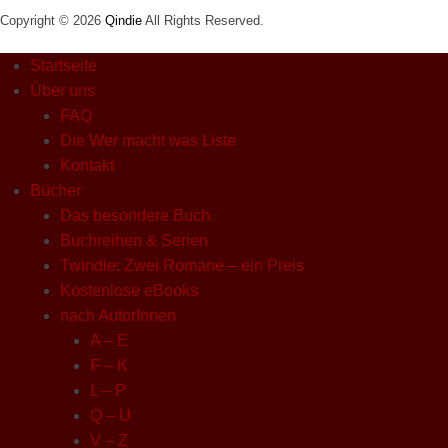
Copyright © 2026
Qindie
All Rights Reserved.
Startseite
Über uns
FAQ
Die Wer macht was Liste
Kontakt
Bücher
Das besondere Buch
Buchreihen & Serien
Twindie: Zwei Romane – ein Preis
Kostenlose eBooks
nach AutorInnen
A – E
F – K
L – P
Q – U
V – Z