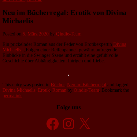
Neu im Bücherregal: Erotik von Divina
Michaelis
Posted on
5. März 2020
by
Qindie-Team
Ein prickelnder Roman aus der Feder von Erotikexpertin
Divina
Michaelis
. „Folgen einer Reifenpanne“ gewährt aufregende
Einblicke in die Swinger-Szene und erzählt eine gefühlvolle
Geschichte über Abhängigkeiten, Intrigen und Liebe.
This entry was posted in
Bücher
,
Neu im Bücherregal
and tagged
Divina Michaelis
,
Erotik
,
Roman
by
Qindie-Team
. Bookmark the
permalink
.
Folge uns
Facebook
Instagram
X