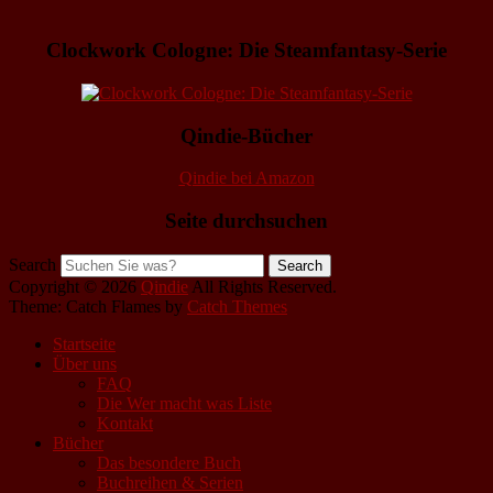
Clockwork Cologne: Die Steamfantasy-Serie
Qindie-Bücher
Qindie bei Amazon
Seite durchsuchen
Search
Copyright © 2026
Qindie
All Rights Reserved.
Theme: Catch Flames by
Catch Themes
Startseite
Über uns
FAQ
Die Wer macht was Liste
Kontakt
Bücher
Das besondere Buch
Buchreihen & Serien