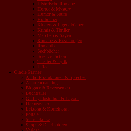
Historische Romane
Horror & Mystery
Humor & Satire
Hörbücher
Kinder- & Jugendbücher
Krimis & Thriller
Märchen & Sagen
Romane & Erzählungen
Romantik
Sachbücher
Science-Fiction
Theater & Lyrik
U 18
Qindie-Partner
Audio-Produktionen & Sprecher
Autorencoaching
Blogger & Rezensenten
Buchtrailer
Grafik, Illustration & Layout
Herausgeber
Lektorat & Korrektorat
Portale
Schreibkurse
Shops & Distributoren
Verlage