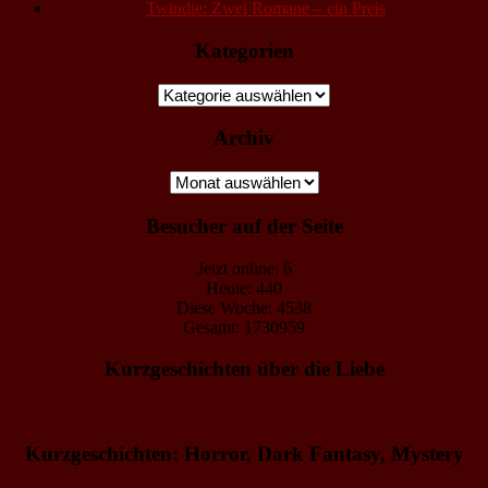
Twindie: Zwei Romane – ein Preis
Kategorien
Kategorien
Archiv
Archiv
Besucher auf der Seite
Jetzt online: 6
Heute: 440
Diese Woche: 4538
Gesamt: 1730959
Kurzgeschichten über die Liebe
Kurzgeschichten: Horror, Dark Fantasy, Mystery