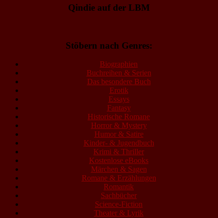
Qindie auf der LBM
Stöbern nach Genres:
Biographien
Buchreihen & Serien
Das besondere Buch
Erotik
Essays
Fantasy
Historische Romane
Horror & Mystery
Humor & Satire
Kinder- & Jugendbuch
Krimi & Thriller
Kostenlose eBooks
Märchen & Sagen
Romane & Erzählungen
Romantik
Sachbücher
Science-Fiction
Theater & Lyrik