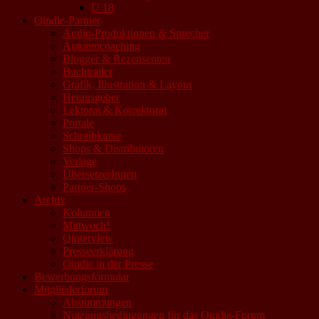
U 18
Qindie-Partner
Audio-Produktionen & Sprecher
Autorencoaching
Blogger & Rezensenten
Buchtrailer
Grafik, Illustration & Layout
Herausgeber
Lektorat & Korrektorat
Portale
Schreibkurse
Shops & Distributoren
Verlage
ÜbersetzerInnen
Partner-Shops
Archiv
Kolumnen
Mittwoch!
Qinterview
Presseerklärung
Qindie in der Presse
Bewerbungsformular
Mitgliederforum
Abstimmungen
Nutzungsbedingungen für das Qindie-Forum