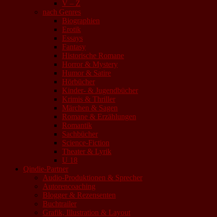
V – Z
nach Genres
Biographien
Erotik
Essays
Fantasy
Historische Romane
Horror & Mystery
Humor & Satire
Hörbücher
Kinder- & Jugendbücher
Krimis & Thriller
Märchen & Sagen
Romane & Erzählungen
Romantik
Sachbücher
Science-Fiction
Theater & Lyrik
U 18
Qindie-Partner
Audio-Produktionen & Sprecher
Autorencoaching
Blogger & Rezensenten
Buchtrailer
Grafik, Illustration & Layout