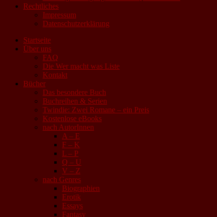
Rechtliches
Impressum
Datenschutzerklärung
Startseite
Über uns
FAQ
Die Wer macht was Liste
Kontakt
Bücher
Das besondere Buch
Buchreihen & Serien
Twindie: Zwei Romane – ein Preis
Kostenlose eBooks
nach AutorInnen
A – E
F – K
L – P
Q – U
V – Z
nach Genres
Biographien
Erotik
Essays
Fantasy