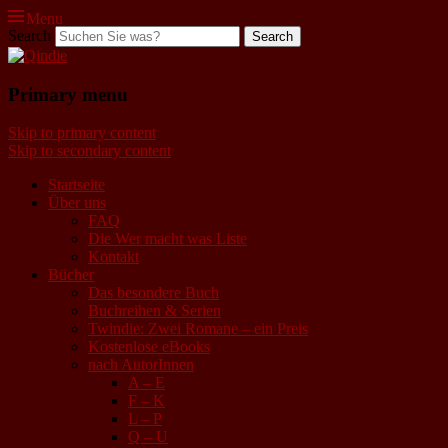
Menu
Search
Qindie
Primary menu
Das Autorenkorrektiv
Skip to primary content
Skip to secondary content
Startseite
Über uns
FAQ
Die Wer macht was Liste
Kontakt
Bücher
Das besondere Buch
Buchreihen & Serien
Twindie: Zwei Romane – ein Preis
Kostenlose eBooks
nach AutorInnen
A – E
F – K
L – P
Q – U