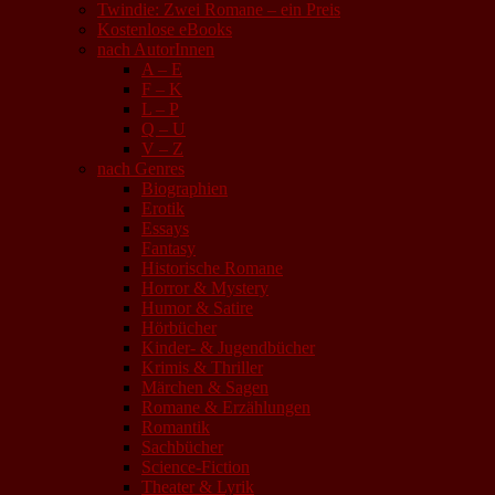
Twindie: Zwei Romane – ein Preis
Kostenlose eBooks
nach AutorInnen
A – E
F – K
L – P
Q – U
V – Z
nach Genres
Biographien
Erotik
Essays
Fantasy
Historische Romane
Horror & Mystery
Humor & Satire
Hörbücher
Kinder- & Jugendbücher
Krimis & Thriller
Märchen & Sagen
Romane & Erzählungen
Romantik
Sachbücher
Science-Fiction
Theater & Lyrik