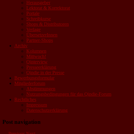
Herausgeber
Lektorat & Korrektorat
Portale
Schreibkurse
Shops & Distributoren
Verlage
ÜbersetzerInnen
Partner-Shops
Archiv
Kolumnen
Mittwoch!
Qinterview
Presseerklärung
Qindie in der Presse
Bewerbungsformular
Mitgliederforum
Abstimmungen
Nutzungsbedingungen für das Qindie-Forum
Rechtliches
Impressum
Datenschutzerklärung
Post navigation
←
Previous
Next
→