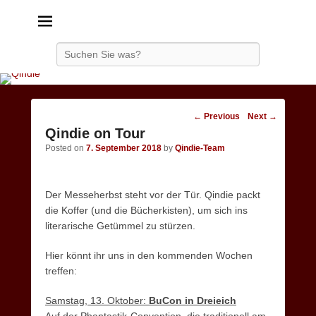
Qindie
Das Autorenkorrektiv
Search
Post
←
Previous
Next
→
navigation
Qindie on Tour
Posted on
7. September 2018
by
Qindie-Team
Der Messeherbst steht vor der Tür. Qindie packt
die Koffer (und die Bücherkisten), um sich ins
literarische Getümmel zu stürzen.
Hier könnt ihr uns in den kommenden Wochen
treffen:
Samstag, 13. Oktober:
BuCon in Dreieich
Auf der Phantastik-Convention, die traditionell am