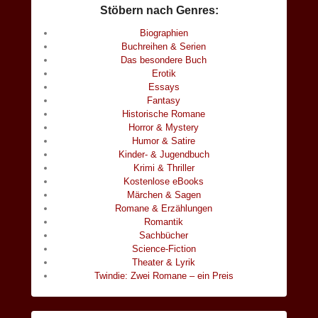
Stöbern nach Genres:
Biographien
Buchreihen & Serien
Das besondere Buch
Erotik
Essays
Fantasy
Historische Romane
Horror & Mystery
Humor & Satire
Kinder- & Jugendbuch
Krimi & Thriller
Kostenlose eBooks
Märchen & Sagen
Romane & Erzählungen
Romantik
Sachbücher
Science-Fiction
Theater & Lyrik
Twindie: Zwei Romane – ein Preis