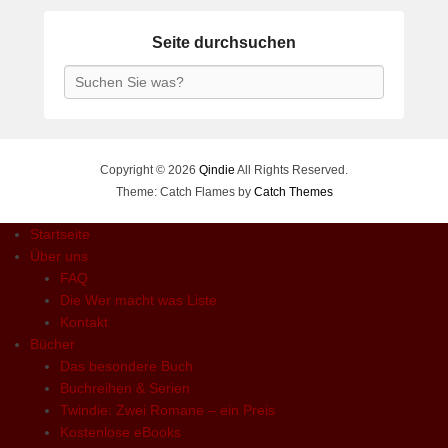
Seite durchsuchen
Search
Copyright © 2026
Qindie
All Rights Reserved.
Theme: Catch Flames by
Catch Themes
Startseite
Über uns
FAQ
Die Wer macht was Liste
Kontakt
Bücher
Das besondere Buch
Buchreihen & Serien
Twindie: Zwei Romane – ein Preis
Kostenlose eBooks