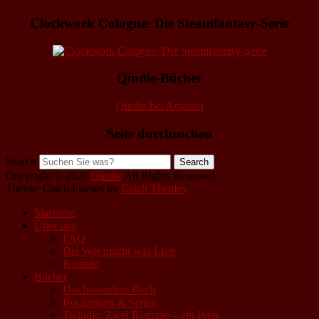
Clockwork Cologne: Die Steamfantasy-Serie
Qindie-Bücher
Qindie bei Amazon
Seite durchsuchen
Search
Copyright © 2026
Qindie
All Rights Reserved.
Theme: Catch Flames by
Catch Themes
Startseite
Über uns
FAQ
Die Wer macht was Liste
Kontakt
Bücher
Das besondere Buch
Buchreihen & Serien
Twindie: Zwei Romane – ein Preis