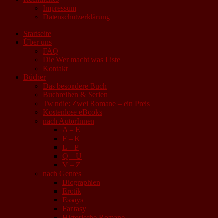
Impressum
Datenschutzerklärung
Startseite
Über uns
FAQ
Die Wer macht was Liste
Kontakt
Bücher
Das besondere Buch
Buchreihen & Serien
Twindie: Zwei Romane – ein Preis
Kostenlose eBooks
nach AutorInnen
A – E
F – K
L – P
Q – U
V – Z
nach Genres
Biographien
Erotik
Essays
Fantasy
Historische Romane