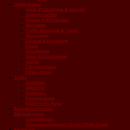
Qindie-Partner
Audio-Produktionen & Sprecher
Autorencoaching
Blogger & Rezensenten
Buchtrailer
Grafik, Illustration & Layout
Herausgeber
Lektorat & Korrektorat
Portale
Schreibkurse
Shops & Distributoren
Verlage
ÜbersetzerInnen
Partner-Shops
Archiv
Kolumnen
Mittwoch!
Qinterview
Presseerklärung
Qindie in der Presse
Bewerbungsformular
Mitgliederforum
Abstimmungen
Nutzungsbedingungen für das Qindie-Forum
Rechtliches