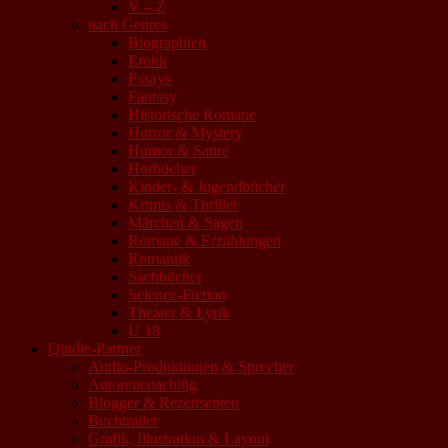
V – Z
nach Genres
Biographien
Erotik
Essays
Fantasy
Historische Romane
Horror & Mystery
Humor & Satire
Hörbücher
Kinder- & Jugendbücher
Krimis & Thriller
Märchen & Sagen
Romane & Erzählungen
Romantik
Sachbücher
Science-Fiction
Theater & Lyrik
U 18
Qindie-Partner
Audio-Produktionen & Sprecher
Autorencoaching
Blogger & Rezensenten
Buchtrailer
Grafik, Illustration & Layout