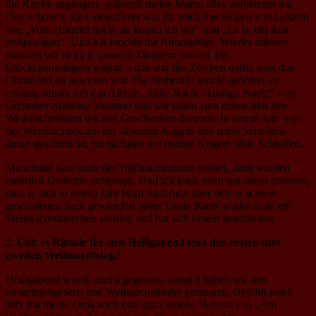
die Kirche gegangen, während meine Mama alles vorbereitet hat.
Das Schönste am Gottesdienst war für mich das Singen von Liedern
wie „Vom Himmel hoch, da komm ich her“ und „Es ist ein Ros‘
entsprungen“. Und ich mochte die Atmosphäre. Wieder daheim
mussten wir dann in unseren Zimmern warten, bis
Glöckchenklingeln ertönte – das war das Zeichen dafür, dass das
Christkind da gewesen war. Die Stubentür wurde geöffnet, es
erklang Musik (oft das Album „Stille Nacht / Heilige Nacht“ vom
Orchester Anthony Ventura) und wir sahen zum ersten Mal den
Weihnachtsbaum mit den Geschenken darunter. In einem Jahr war
der Weihnachtsbaum mit silbernen Kugeln und roten Schleifen
daran geschmückt, im nächsten mit bunten Kugeln ohne Schleifen.
Manchmal kam auch der Weihnachtsmann vorbei, dann wurden
natürlich Gedichte aufgesagt. Und ich kann mich gut daran erinnern,
dass er sich in einem Jahr beim Aufbruch über den so schwer
gewordenen Sack gewundert hatte: Unser Kater wollte wohl ein
Weihnachtskätzchen werden und hat sich hinein geschlichen …
2. Gab es Rituale für den Heiligabend und den ersten und
zweiten Weihnachtstag?
Heiligabend wurde zuerst gegessen, danach haben wir uns
zusammengesetzt und Weihnachtslieder gesungen. Gefühlt jedes
Jahr hat meine Oma auch eine ganz eigene Version von „Am