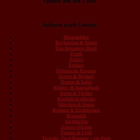
Qindie auf der LBM
Stöbern nach Genres:
Biographien
Buchreihen & Serien
Das besondere Buch
Erotik
Essays
Fantasy
Historische Romane
Horror & Mystery
Humor & Satire
Kinder- & Jugendbuch
Krimi & Thriller
Kostenlose eBooks
Märchen & Sagen
Romane & Erzählungen
Romantik
Sachbücher
Science-Fiction
Theater & Lyrik
Twindie: Zwei Romane – ein Preis