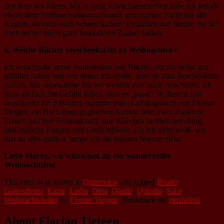
den Rest des Jahres.
Mit in mein Erwachsenenleben habe ich jedoch
etwas alten Weihnachtsbaumschmuck genommen: Nicht nur alte
Kugeln, sondern auch Schneeflocken, Eiszapfen und Sterne, die für
mich immer einen ganz besonderen Zauber hatten.
6. Welche Bücher verschenkst du zu Weihnachten?
Ich verschenke gerne Anthologien und Bücher, die mir selbst gut
gefallen haben und von denen ich denke, dass sie zum Beschenkten
passen. Mir unbekannte Bücher werden aber auch verschenkt, ich
muss einfach das Gefühl haben, dass es „passt“. In diesem Jahr
verschenke ich 8 Bücher, darunter mein Lieblingsbuch von Florian
Tietgen, ein Buch einer englischen Autorin über zwei ungleiche
Frauen und ihre Freundschaft, eine Kurzgeschichtensammlung,
ausländische Fantasy und Gedichtbände. Da ich nicht weiß, wer
hier so alles mitliest, nenne ich die meisten Namen nicht.
Liebe Marny, wir wünschen dir ein wundervolles
Weihnachtsfest.
This entry was posted in
Qinterview
and tagged
Bruder
,
Gottesdienst
,
Katze
,
Luder
,
Oma
,
Qindie
,
Quindie
,
Salat
,
Weihnachtslieder
by
Florian Tietgen
. Bookmark the
permalink
.
About Florian Tietgen