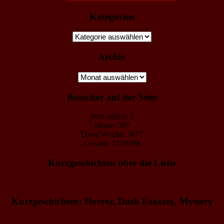
Kategorien
Kategorien
Archiv
Archiv
Besucher auf der Seite
Jetzt online: 2
Heute: 587
Diese Woche: 3677
Gesamt: 1730098
Kurzgeschichten über die Liebe
Kurzgeschichten: Horror, Dark Fantasy, Mystery