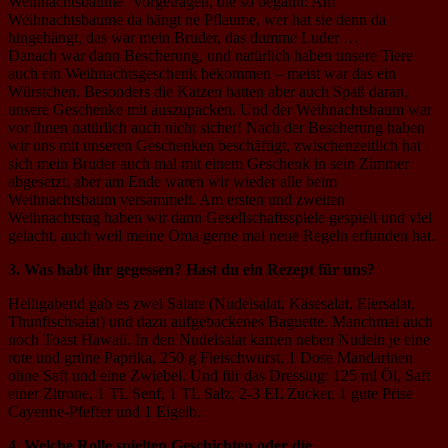
Weihnachtsbaume“ vorgetragen, die so begann: Am
Weihnachtsbaume da hängt ne Pflaume, wer hat sie denn da
hingehängt, das war mein Bruder, das dumme Luder …
Danach war dann Bescherung, und natürlich haben unsere Tiere
auch ein Weihnachtsgeschenk bekommen – meist war das ein
Würstchen. Besonders die Katzen hatten aber auch Spaß daran,
unsere Geschenke mit auszupacken. Und der Weihnachtsbaum war
vor ihnen natürlich auch nicht sicher! Nach der Bescherung haben
wir uns mit unseren Geschenken beschäftigt, zwischenzeitlich hat
sich mein Bruder auch mal mit einem Geschenk in sein Zimmer
abgesetzt, aber am Ende waren wir wieder alle beim
Weihnachtsbaum versammelt. Am ersten und zweiten
Weihnachtstag haben wir dann Gesellschaftsspiele gespielt und viel
gelacht, auch weil meine Oma gerne mal neue Regeln erfunden hat.
3. Was habt ihr gegessen? Hast du ein Rezept für uns?
Heiligabend gab es zwei Salate (Nudelsalat, Käsesalat, Eiersalat,
Thunfischsalat) und dazu aufgebackenes Baguette. Manchmal auch
noch Toast Hawaii. In den Nudelsalat kamen neben Nudeln je eine
rote und grüne Paprika, 250 g Fleischwurst, 1 Dose Mandarinen
ohne Saft und eine Zwiebel. Und für das Dressing: 125 ml Öl, Saft
einer Zitrone, 1 TL Senf, 1 TL Salz, 2-3 EL Zucker, 1 gute Prise
Cayenne-Pfeffer und 1 Eigelb.
4. Welche Rolle spielten Geschichten oder die