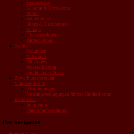
Herausgeber
Lektorat & Korrektorat
Portale
Schreibkurse
Shops & Distributoren
Verlage
ÜbersetzerInnen
Partner-Shops
Archiv
Kolumnen
Mittwoch!
Qinterview
Presseerklärung
Qindie in der Presse
Bewerbungsformular
Mitgliederforum
Abstimmungen
Nutzungsbedingungen für das Qindie-Forum
Rechtliches
Impressum
Datenschutzerklärung
Post navigation
←
Previous
Next
→