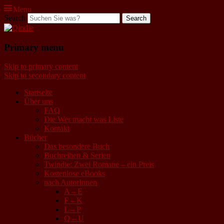
Menu
Search
Qindie
Primary menu
Das Autorenkorrektiv
Skip to primary content
Skip to secondary content
Startseite
Über uns
FAQ
Die Wer macht was Liste
Kontakt
Bücher
Das besondere Buch
Buchreihen & Serien
Twindie: Zwei Romane – ein Preis
Kostenlose eBooks
nach AutorInnen
A – E
F – K
L – P
Q – U