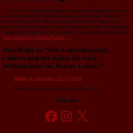
... trat 1959 als jüngerer Zwilling seinen Bruder auf die Welt, bevor
der Arzt entsetzt rief: "Huch da kommt ja noch einer." Seitdem
verstecke ich mich erfolgreich in unterschiedlichen Berufen und
habe seit 2003 verschiedene Geschichten und Bücher veröffentlicht.
Vorwiegend schreibe ich für Jugendliche und Gesellschaftsromane.
View all posts by Florian Tietgen
→
One Reply to “Von Gottesdiensten,
Ludern und der Katze im Sack:
Weihnachten bei Marny Leifers”
Marny
20. Dezember 2017 at 19:58
Lieben Dank, das wünsche ich euch auch! 🙂
Folge uns
Facebook
Instagram
X