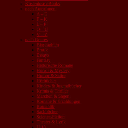
Kostenlose eBooks
nach AutorInnen
A – E
F – K
L – P
Q – U
V – Z
nach Genres
Biographien
Erotik
Essays
Fantasy
Historische Romane
Horror & Mystery
Humor & Satire
Hörbücher
Kinder- & Jugendbücher
Krimis & Thriller
Märchen & Sagen
Romane & Erzählungen
Romantik
Sachbücher
Science-Fiction
Theater & Lyrik
U 18