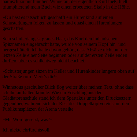
hämisch zu mir hinüber. Winnetou, der eigentlich Kurt hieß, hielt
triumphierend mein Buch wie einen erbeuteten Skalp in die Höhe.
»Du hast es tatsächlich geschafft ein Hurenkind auf einen
Schusterjungen folgen zu lassen und quasi einen Hurenjungen
geschaffen.«
Sein schulterlanges, graues Haar, das Kurt den indianischen
Spitznamen eingebracht hatte, wurde von seinem Kopf hin- und
hergeschüttelt. Ich hatte davon gehört, dass Absätze nicht auf der
letzten Zeile einer Seite beginnen oder auf der ersten Zeile enden
durften, aber es schlichtweg nicht beachtet.
»Schusterjungen sitzen im Keller und Hurenkinder lungern oben auf
der Straße rum. Merk‘s dir!«
Winnetous geschulter Blick flog weiter über meinen Text, ohne dass
ich ihn aufhalten konnte. Wie ein Frischling aus der
Gladiatorenschule stand ich dem Spartakus unter den Drucksetzern
gegenüber, während sich der Rest des Doppelkopfvereins auf den
Publikumsplätzen der Arena verteilte.
»Mit Word gesetzt, was?«
Ich nickte ehrfurchtsvoll.