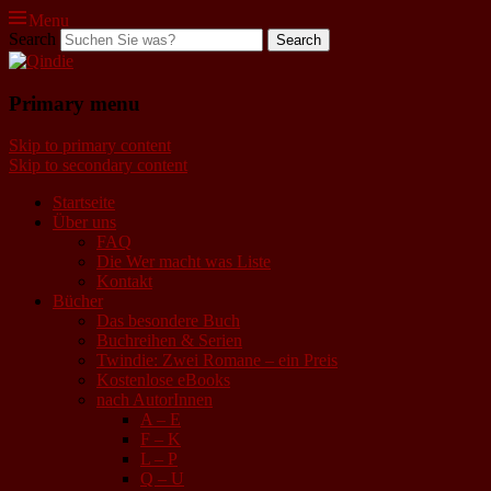
Menu
Search
Qindie
Primary menu
Das Autorenkorrektiv
Skip to primary content
Skip to secondary content
Startseite
Über uns
FAQ
Die Wer macht was Liste
Kontakt
Bücher
Das besondere Buch
Buchreihen & Serien
Twindie: Zwei Romane – ein Preis
Kostenlose eBooks
nach AutorInnen
A – E
F – K
L – P
Q – U