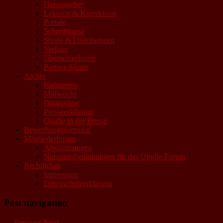
Herausgeber
Lektorat & Korrektorat
Portale
Schreibkurse
Shops & Distributoren
Verlage
ÜbersetzerInnen
Partner-Shops
Archiv
Kolumnen
Mittwoch!
Qinterview
Presseerklärung
Qindie in der Presse
Bewerbungsformular
Mitgliederforum
Abstimmungen
Nutzungsbedingungen für das Qindie-Forum
Rechtliches
Impressum
Datenschutzerklärung
Post navigation
←
Previous
Next
→