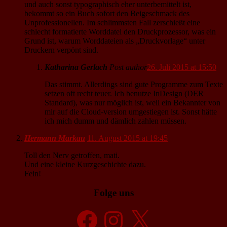
und auch sonst typographisch eher unterbemittelt ist,
bekommt so ein Buch sofort den Beigeschmack des
Unprofessionellen. Im schlimmsten Fall zerschießt eine
schlecht formatierte Worddatei den Druckprozessor, was ein
Grund ist, warum Worddateien als „Druckvorlage“ unter
Druckern verpönt sind.
Katharina Gerlach
Post author
26. Juli 2015 at 15:50
Das stimmt. Allerdings sind gute Programme zum Texte
setzen oft recht teuer. Ich benutze InDesign (DER
Standard), was nur möglich ist, weil ein Bekannter von
mir auf die Cloud-version umgestiegen ist. Sonst hätte
ich mich dumm und dämlich zahlen müssen.
Hermann Markau
11. August 2015 at 19:45
Toll den Nerv getroffen, mati.
Und eine kleine Kurzgeschichte dazu.
Fein!
Folge uns
Facebook
Instagram
X