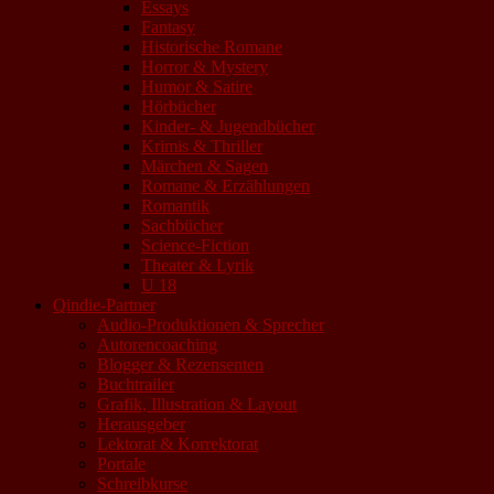
Essays
Fantasy
Historische Romane
Horror & Mystery
Humor & Satire
Hörbücher
Kinder- & Jugendbücher
Krimis & Thriller
Märchen & Sagen
Romane & Erzählungen
Romantik
Sachbücher
Science-Fiction
Theater & Lyrik
U 18
Qindie-Partner
Audio-Produktionen & Sprecher
Autorencoaching
Blogger & Rezensenten
Buchtrailer
Grafik, Illustration & Layout
Herausgeber
Lektorat & Korrektorat
Portale
Schreibkurse