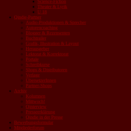
Science-Fiction
Theater & Lyrik
U 18
Qindie-Partner
Audio-Produktionen & Sprecher
Autorencoaching
Blogger & Rezensenten
Buchtrailer
Grafik, Illustration & Layout
Herausgeber
Lektorat & Korrektorat
Portale
Schreibkurse
Shops & Distributoren
Verlage
ÜbersetzerInnen
Partner-Shops
Archiv
Kolumnen
Mittwoch!
Qinterview
Presseerklärung
Qindie in der Presse
Bewerbungsformular
Mitgliederforum