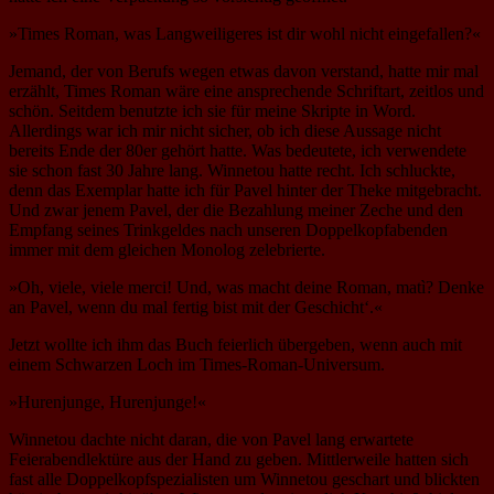
»Times Roman, was Langweiligeres ist dir wohl nicht eingefallen?«
Jemand, der von Berufs wegen etwas davon verstand, hatte mir mal
erzählt, Times Roman wäre eine ansprechende Schriftart, zeitlos und
schön. Seitdem benutzte ich sie für meine Skripte in Word.
Allerdings war ich mir nicht sicher, ob ich diese Aussage nicht
bereits Ende der 80er gehört hatte. Was bedeutete, ich verwendete
sie schon fast 30 Jahre lang. Winnetou hatte recht. Ich schluckte,
denn das Exemplar hatte ich für Pavel hinter der Theke mitgebracht.
Und zwar jenem Pavel, der die Bezahlung meiner Zeche und den
Empfang seines Trinkgeldes nach unseren Doppelkopfabenden
immer mit dem gleichen Monolog zelebrierte.
»Oh, viele, viele merci! Und, was macht deine Roman, matì? Denke
an Pavel, wenn du mal fertig bist mit der Geschicht‘.«
Jetzt wollte ich ihm das Buch feierlich übergeben, wenn auch mit
einem Schwarzen Loch im Times-Roman-Universum.
»Hurenjunge, Hurenjunge!«
Winnetou dachte nicht daran, die von Pavel lang erwartete
Feierabendlektüre aus der Hand zu geben. Mittlerweile hatten sich
fast alle Doppelkopfspezialisten um Winnetou geschart und blickten