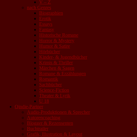
V – Z
nach Genres
Biographien
Erotik
Essays
Fantasy
Historische Romane
Horror & Mystery
Humor & Satire
Hörbücher
Kinder- & Jugendbücher
Krimis & Thriller
Märchen & Sagen
Romane & Erzählungen
Romantik
Sachbücher
Science-Fiction
Theater & Lyrik
U 18
Qindie-Partner
Audio-Produktionen & Sprecher
Autorencoaching
Blogger & Rezensenten
Buchtrailer
Grafik, Illustration & Layout