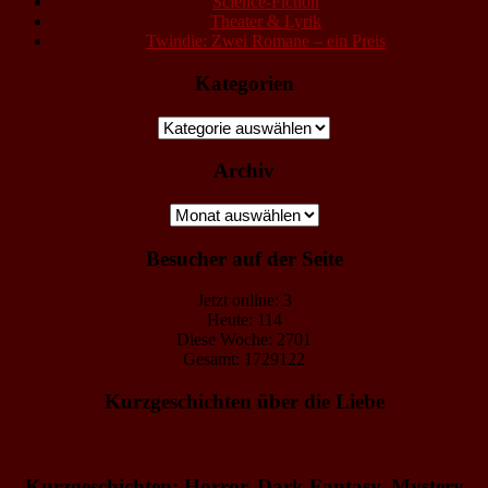
Science-Fiction
Theater & Lyrik
Twindie: Zwei Romane – ein Preis
Kategorien
Kategorien
Archiv
Archiv
Besucher auf der Seite
Jetzt online: 3
Heute: 114
Diese Woche: 2701
Gesamt: 1729122
Kurzgeschichten über die Liebe
Kurzgeschichten: Horror, Dark Fantasy, Mystery