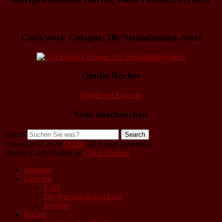
Clockwork Cologne: Die Steamfantasy-Serie
Qindie-Bücher
Qindie bei Amazon
Seite durchsuchen
Search
Copyright © 2026
Qindie
All Rights Reserved.
Theme: Catch Flames by
Catch Themes
Startseite
Über uns
FAQ
Die Wer macht was Liste
Kontakt
Bücher