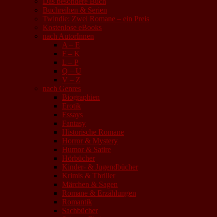
Das besondere Buch
Buchreihen & Serien
Twindie: Zwei Romane – ein Preis
Kostenlose eBooks
nach AutorInnen
A – E
F – K
L – P
Q – U
V – Z
nach Genres
Biographien
Erotik
Essays
Fantasy
Historische Romane
Horror & Mystery
Humor & Satire
Hörbücher
Kinder- & Jugendbücher
Krimis & Thriller
Märchen & Sagen
Romane & Erzählungen
Romantik
Sachbücher