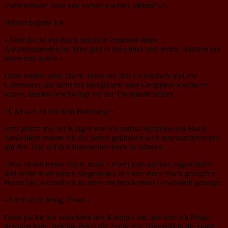
»Seitenränder links und rechts beachtet, stimmt‘s?«
Wieder bejahte ich.
»Aber das ist ein Buch und kein Protokoll eines
Autorenstammtischs. Hier gibt es kein links und rechts, sondern nur
innen und außen.«
Dann knallte seine flache Hand auf den Eichentisch und alle
Untersetzer, die nicht mit Biergläsern oder Gerippten beschwert
waren, tanzten beschwingt auf der Tischplatte umher.
»Und was ist mit dem Bundsteg?«
Jetzt platzte mir der Kragen und ich entriss Winnetou das Buch.
Tatsächlich musste ich die Seiten gefährlich weit auseinanderzerren,
um den Text auf den Innenseiten lesen zu können.
»Was ist mit meine Buch, matì?« Pavel kam auf uns zugeschlurft
und stellte Kurt seinen Siegespokal in Form eines frisch gezapften
Bieres hin, worauf ich zu einer erschreckenden Gewissheit gelangte.
»Noch nicht fertig, Pavel.«
Dann packte ich verschämt den Knüppel ein, mit dem ich Prügel
bezogen hatte, drückte Pavel die Zeche mit Trinkgeld in die Hand,