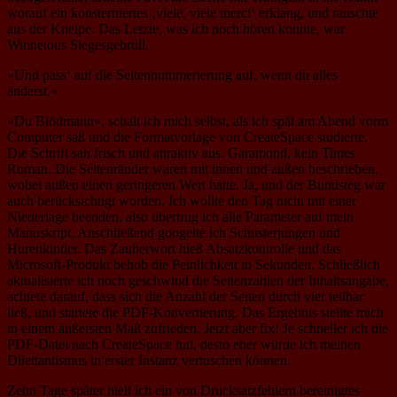
worauf ein konsterniertes ‚viele, viele merci‘ erklang, und rauschte
aus der Kneipe. Das Letzte, was ich noch hören konnte, war
Winnetous Siegesgebrüll.
»Und pass‘ auf die Seitennummerierung auf, wenn du alles
änderst.«
»Du Blödmann«, schalt ich mich selbst, als ich spät am Abend vorm
Computer saß und die Formatvorlage von CreateSpace studierte.
Die Schrift sah frisch und attraktiv aus. Garamond, kein Times
Roman. Die Seitenränder waren mit innen und außen beschrieben,
wobei außen einen geringeren Wert hatte. Ja, und der Bundsteg war
auch berücksichtigt worden. Ich wollte den Tag nicht mit einer
Niederlage beenden, also übertrug ich alle Parameter auf mein
Manuskript. Anschließend googelte ich Schusterjungen und
Hurenkinder. Das Zauberwort hieß Absatzkontrolle und das
Microsoft-Produkt behob die Peinlichkeit in Sekunden. Schließlich
aktualisierte ich noch geschwind die Seitenzahlen der Inhaltsangabe,
achtete darauf, dass sich die Anzahl der Seiten durch vier teilbar
ließ, und startete die PDF-Konvertierung. Das Ergebnis stellte mich
in einem äußersten Maß zufrieden. Jetzt aber fix! Je schneller ich die
PDF-Datei nach CreateSpace lud, desto eher würde ich meinen
Dilettantismus in erster Instanz vertuschen können.
Zehn Tage später hielt ich ein von Drucksatzfehlern bereinigtes