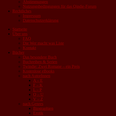
Abstimmungen
Nutzungsbedingungen für das Qindie-Forum
Rechtliches
Impressum
Datenschutzerklärung
Startseite
Über uns
FAQ
Die Wer macht was Liste
Kontakt
Bücher
Das besondere Buch
Buchreihen & Serien
Twindie: Zwei Romane – ein Preis
Kostenlose eBooks
nach AutorInnen
A – E
F – K
L – P
Q – U
V – Z
nach Genres
Biographien
Erotik