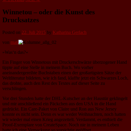
Winnetou – oder die Kunst des
Drucksatzes
Posted on
22. Juli 2015
by
Katharina Gerlach
von
matì
»Was‘n das?«
Ein Finger von Winnetous mit Druckerschwärze überzogener Hand
tippte auf eine Stelle in meinem Buch. Wo vorher
aneinandergereihte Buchstaben einen der großartigsten Sätze der
Weltliteratur bildeten, wie ich fand, klaffte jetzt ein Schwarzes Loch,
das drohte, auch den Rest des Textes auf dieser Seite zu
verschlingen.
Vor drei Stunden hatte der DHL-Kutscher an der Haustür geklingelt
und mir anschließend ein Päckchen aus den USA in die Hand
gedrückt. Ein Care-Paket von Claire und Ron aus New Jersey
konnte es nicht sein. Denn es war weder Weihnachten, noch hatten
wir wieder mal einen Krieg angezettelt. Verdammt, es enthielt die
Proof-Exemplare von CreateSpace. Noch nie in meinem Leben
hatte ich eine Verpackung so vorsichtig geöffnet.