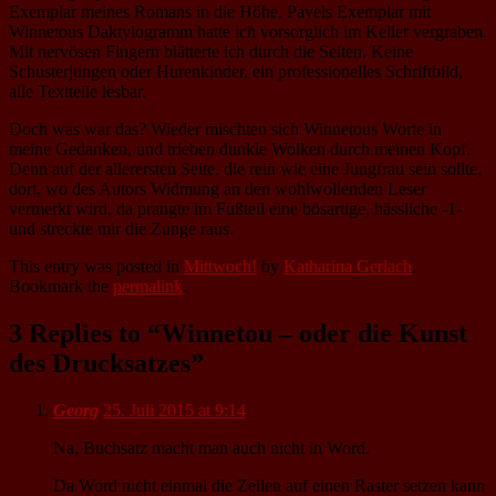
Exemplar meines Romans in die Höhe. Pavels Exemplar mit
Winnetous Daktylogramm hatte ich vorsorglich im Keller vergraben.
Mit nervösen Fingern blätterte ich durch die Seiten. Keine
Schusterjungen oder Hurenkinder, ein professionelles Schriftbild,
alle Textteile lesbar.
Doch was war das? Wieder mischten sich Winnetous Worte in
meine Gedanken, und trieben dunkle Wolken durch meinen Kopf.
Denn auf der allerersten Seite, die rein wie eine Jungfrau sein sollte,
dort, wo des Autors Widmung an den wohlwollenden Leser
vermerkt wird, da prangte im Fußteil eine bösartige, hässliche -1-
und streckte mir die Zunge raus.
This entry was posted in
Mittwoch!
by
Katharina Gerlach
.
Bookmark the
permalink
.
3 Replies to “Winnetou – oder die Kunst
des Drucksatzes”
Georg
25. Juli 2015 at 9:14
Na, Buchsatz macht man auch nicht in Word.
Da Word nicht einmal die Zeilen auf einen Raster setzen kann