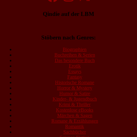
Qindie auf der LBM
Stöbern nach Genres:
Biographien
Buchreihen & Serien
Das besondere Buch
Erotik
Essays
Fantasy
Historische Romane
Horror & Mystery
Humor & Satire
Kinder- & Jugendbuch
Krimi & Thriller
Kostenlose eBooks
Märchen & Sagen
Romane & Erzählungen
Romantik
Sachbücher