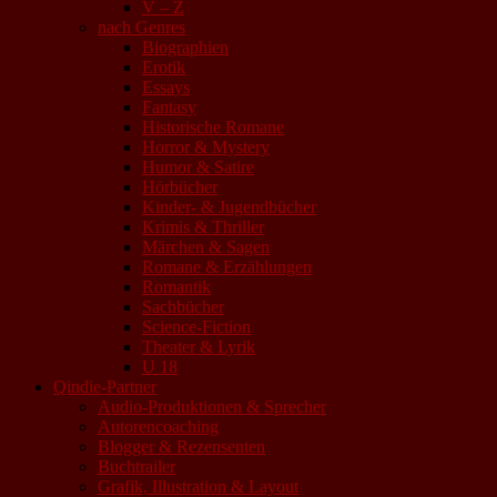
V – Z
nach Genres
Biographien
Erotik
Essays
Fantasy
Historische Romane
Horror & Mystery
Humor & Satire
Hörbücher
Kinder- & Jugendbücher
Krimis & Thriller
Märchen & Sagen
Romane & Erzählungen
Romantik
Sachbücher
Science-Fiction
Theater & Lyrik
U 18
Qindie-Partner
Audio-Produktionen & Sprecher
Autorencoaching
Blogger & Rezensenten
Buchtrailer
Grafik, Illustration & Layout