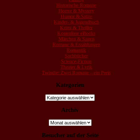
Historische Romane
Horror & Mystery
Humor & Satire
Kinder- & Jugendbuch
Krimi & Thriller
Kostenlose eBooks
Märchen & Sagen
Romane & Erzählungen
Romantik
Sachbücher
Science-Fiction
Theater & Lyrik
Twindie: Zwei Romane – ein Preis
Kategorien
Kategorien
Archiv
Archiv
Besucher auf der Seite