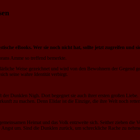
sen
ische eBooks. Wer sie noch nicht hat, sollte jetzt zugreifen und 
orans Amme so treffend bemerkte.
erklärliche Weise gezeichnet und wird von den Bewohnern der Gegend 
sich seine wahre Identität verbirgt.
t der Dunklen Nigh. Dort begegnet sie auch ihrer ersten großen Liebe
kunft zu machen. Denn Elidar ist die Einzige, die ihre Welt noch rette
gemeinsamen Heimat und das Volk entzweite sich. Seither ziehen die Ver
e Angst um. Sind die Dunklen zurück, um schreckliche Rache zu nehm