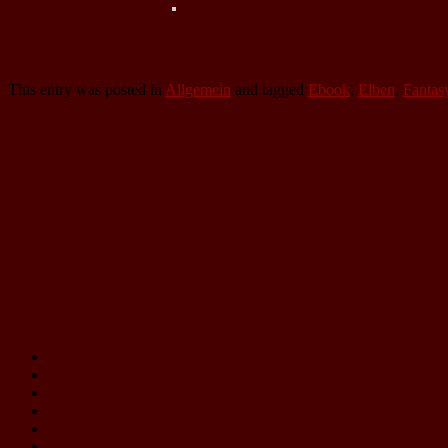
This entry was posted in
Allgemein
and tagged
Ebook
,
Elben
,
Fantas