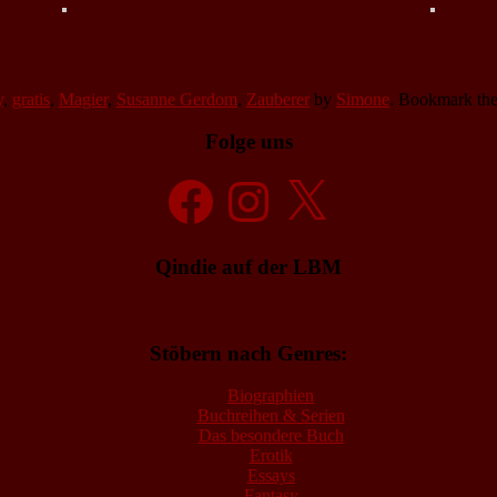
y
,
gratis
,
Magier
,
Susanne Gerdom
,
Zauberer
by
Simone
. Bookmark th
Folge uns
Facebook
Instagram
X
Qindie auf der LBM
Stöbern nach Genres:
Biographien
Buchreihen & Serien
Das besondere Buch
Erotik
Essays
Fantasy