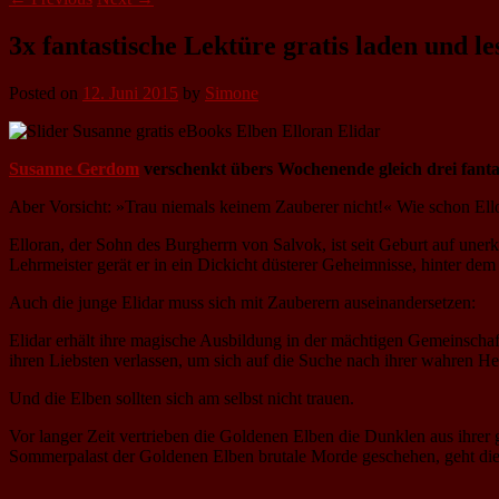
3x fantastische Lektüre gratis laden und le
Posted on
12. Juni 2015
by
Simone
Susanne Gerdom
verschenkt übers Wochenende gleich drei fantast
Aber Vorsicht: »Trau niemals keinem Zauberer nicht!« Wie schon Ell
Elloran, der Sohn des Burgherrn von Salvok, ist seit Geburt auf un
Lehrmeister gerät er in ein Dickicht düsterer Geheimnisse, hinter dem 
Auch die junge Elidar muss sich mit Zauberern auseinandersetzen:
Elidar erhält ihre magische Ausbildung in der mächtigen Gemeinschaf
ihren Liebsten verlassen, um sich auf die Suche nach ihrer wahren Her
Und die Elben sollten sich am selbst nicht trauen.
Vor langer Zeit vertrieben die Goldenen Elben die Dunklen aus ihrer 
Sommerpalast der Goldenen Elben brutale Morde geschehen, geht di