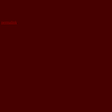
e
permalink
.