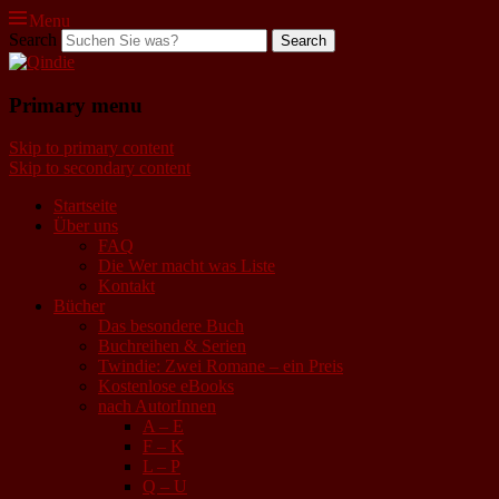
Menu
Search
Qindie
Primary menu
Das Autorenkorrektiv
Skip to primary content
Skip to secondary content
Startseite
Über uns
FAQ
Die Wer macht was Liste
Kontakt
Bücher
Das besondere Buch
Buchreihen & Serien
Twindie: Zwei Romane – ein Preis
Kostenlose eBooks
nach AutorInnen
A – E
F – K
L – P
Q – U