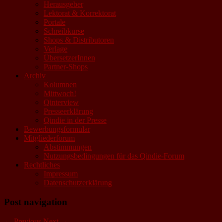
Herausgeber
Lektorat & Korrektorat
Portale
Schreibkurse
Shops & Distributoren
Verlage
ÜbersetzerInnen
Partner-Shops
Archiv
Kolumnen
Mittwoch!
Qinterview
Presseerklärung
Qindie in der Presse
Bewerbungsformular
Mitgliederforum
Abstimmungen
Nutzungsbedingungen für das Qindie-Forum
Rechtliches
Impressum
Datenschutzerklärung
Post navigation
←
Previous
Next
→