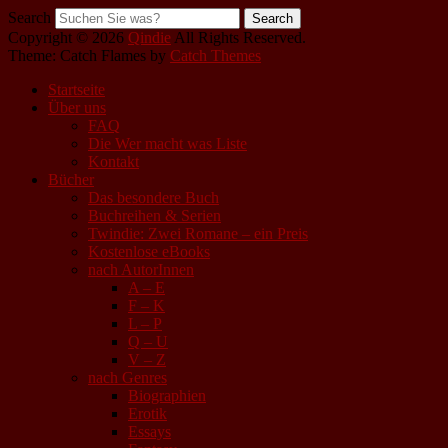
Search
Copyright © 2026
Qindie
All Rights Reserved.
Theme: Catch Flames by
Catch Themes
Startseite
Über uns
FAQ
Die Wer macht was Liste
Kontakt
Bücher
Das besondere Buch
Buchreihen & Serien
Twindie: Zwei Romane – ein Preis
Kostenlose eBooks
nach AutorInnen
A – E
F – K
L – P
Q – U
V – Z
nach Genres
Biographien
Erotik
Essays