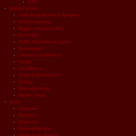
U 18
Qindie-Partner
Audio-Produktionen & Sprecher
Autorencoaching
Blogger & Rezensenten
Buchtrailer
Grafik, Illustration & Layout
Herausgeber
Lektorat & Korrektorat
Portale
Schreibkurse
Shops & Distributoren
Verlage
ÜbersetzerInnen
Partner-Shops
Archiv
Kolumnen
Mittwoch!
Qinterview
Presseerklärung
Qindie in der Presse