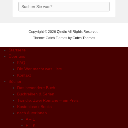
Search
Copyright © 2026
Qindie
All Rights Reserved.
Theme: Catch Flames by
Catch Themes
Startseite
Über uns
FAQ
Die Wer macht was Liste
Kontakt
Bücher
Das besondere Buch
Buchreihen & Serien
Twindie: Zwei Romane – ein Preis
Kostenlose eBooks
nach AutorInnen
A – E
F – K