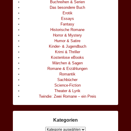
Buchreihen & Serien
Das besondere Buch
Erotik
Essays
Fantasy
Historische Romane
Horror & Mystery
Humor & Satire
Kinder- & Jugendbuch
Krimi & Thriller
Kostenlose eBooks
Märchen & Sagen
Romane & Erzählungen
Romantik
Sachbücher
Science-Fiction
Theater & Lyrik
Twindie: Zwei Romane – ein Preis
Kategorien
Kategorien