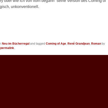
 oder wie ich von vorn begann“ seine Version des Coming of
gisch, unkonventionell.
in
Neu im Bücherregal
and tagged
Coming of Age
,
René Grandjean
,
Roman
by
e
permalink
.