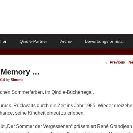
her
Qindie-Partner
Archiv
Bewerbungsformular
Post
←
Previous
Ne
navigation
 Memory …
014
by
Simone
rischen Sommerfarben, im Qindie-Bücherregal.
zurück. Rückwärts durch die Zeit ins Jahr 1985. Wieder dreizehn
ance, seine Kindheit erneut zu erleben.
t „Der Sommer der Vergessenen“ präsentiert René Grandjean 