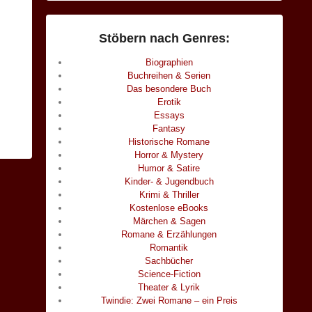
Stöbern nach Genres:
Biographien
Buchreihen & Serien
Das besondere Buch
Erotik
Essays
Fantasy
Historische Romane
Horror & Mystery
Humor & Satire
Kinder- & Jugendbuch
Krimi & Thriller
Kostenlose eBooks
Märchen & Sagen
Romane & Erzählungen
Romantik
Sachbücher
Science-Fiction
Theater & Lyrik
Twindie: Zwei Romane – ein Preis