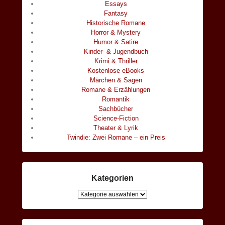
Essays
Fantasy
Historische Romane
Horror & Mystery
Humor & Satire
Kinder- & Jugendbuch
Krimi & Thriller
Kostenlose eBooks
Märchen & Sagen
Romane & Erzählungen
Romantik
Sachbücher
Science-Fiction
Theater & Lyrik
Twindie: Zwei Romane – ein Preis
Kategorien
Kategorien