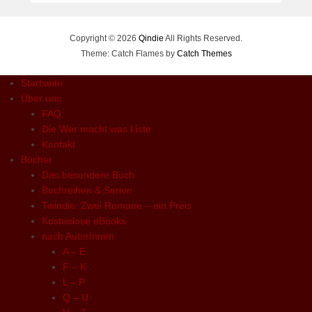
Copyright © 2026
Qindie
All Rights Reserved.
Theme: Catch Flames by
Catch Themes
Startseite
Über uns
FAQ
Die Wer macht was Liste
Kontakt
Bücher
Das besondere Buch
Buchreihen & Serien
Twindie: Zwei Romane – ein Preis
Kostenlose eBooks
nach AutorInnen
A – E
F – K
L – P
Q – U