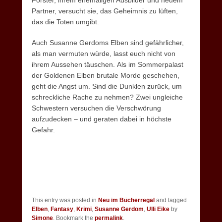
Förster, ihrem ehemaligen Ausbilder und neuem
Partner, versucht sie, das Geheimnis zu lüften,
das die Toten umgibt.
Auch Susanne Gerdoms Elben sind gefährlicher,
als man vermuten würde, lasst euch nicht von
ihrem Aussehen täuschen.
Als im Sommerpalast
der Goldenen Elben brutale Morde geschehen,
geht die Angst um. Sind die Dunklen zurück, um
schreckliche Rache zu nehmen? Zwei ungleiche
Schwestern versuchen die Verschwörung
aufzudecken – und geraten dabei in höchste
Gefahr.
This entry was posted in
Neu im Bücherregal
and tagged
Elben
,
Fantasy
,
Krimi
,
Susanne Gerdom
,
Ulli Eike
by
Simone
. Bookmark the
permalink
.