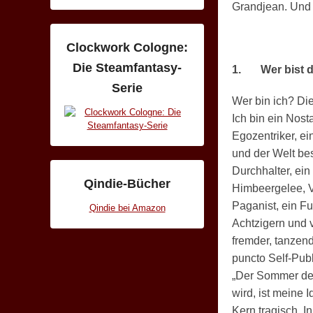
Grandjean. Und 
Clockwork Cologne:
Die Steamfantasy-
1.
Wer bist 
Serie
Wer bin ich? Die
Ich bin ein Nosta
Egozentriker, e
und der Welt bes
Durchhalter, ein
Qindie-Bücher
Himbeergelee, V
Paganist, ein Fu
Qindie bei Amazon
Achtzigern und v
fremder, tanzend
puncto Self-Publ
„Der Sommer der
wird, ist meine 
Kern tragisch. 