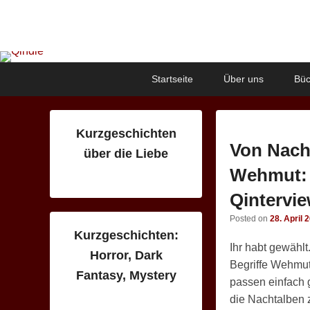
Qindie
Das Autorenkorrektiv
Primary
Skip
Skip
Startseite
Über uns
Büc
menu
to
to
primary
secondary
content
content
Kurzgeschichten
Von Nach
über die Liebe
Wehmut: 
Qintervi
Posted on
28. April 
Kurzgeschichten:
Ihr habt gewählt
Horror, Dark
Begriffe Wehmu
Fantasy, Mystery
passen einfach 
die Nachtalben 