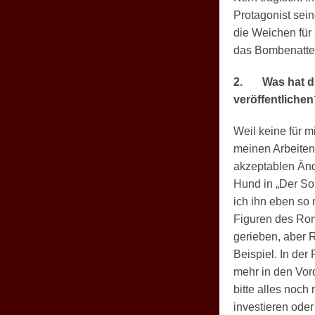
Protagonist sein
die Weichen für 
das Bombenattent
2.
Was hat d
veröffentliche
Weil keine für 
meinen Arbeiten 
akzeptablen Än
Hund in „Der S
ich ihn eben so 
Figuren des Ro
gerieben, aber 
Beispiel. In der
mehr in den Vord
bitte alles noc
investieren ode