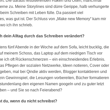
iert. Die daraus resultierenden Haken und Ösen, manchmal
 gerne zu. Meine Storylines sind dürre Gerippe, halb verhungerte
h beim Schreiben mit Leben fülle. Da passiert viel
s, was gut ist. Der Schluss von „Make new Memory“ kam mir
wo ich ihn schrieb.
ch dein Alltag durch das Schreiben verändert?
tens fünf Abende in der Woche auf dem Sofa, leicht bucklig, die
auf meinem Schoss, das Laptop auf dem niedrigen Tisch vor
be ich oft Rückenschmerzen – ein einschneidendes Erlebnis.
Das Pflegen der sozialen Netzwerke, Ideen notieren, Cover oder
 geben, mal bei Qindie aktiv werden, Blogger kontaktieren und
ein Gewinnspiel, die Lesungen vorbereiten, Bücher formatieren
, stundenlang den eigenen Namen googeln und zu guter letzt
ben – und Sie so nach Feierabend?
 du, wenn du nicht schreibst?