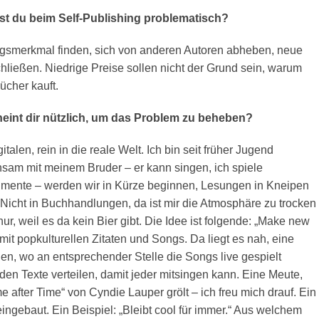
st du beim Self-Publishing problematisch?
ungsmerkmal finden, sich von anderen Autoren abheben, neue
hließen. Niedrige Preise sollen nicht der Grund sein, warum
cher kauft.
eint dir nützlich, um das Problem zu beheben?
talen, rein in die reale Welt. Ich bin seit früher Jugend
sam mit meinem Bruder – er kann singen, ich spiele
rumente – werden wir in Kürze beginnen, Lesungen in Kneipen
 Nicht in Buchhandlungen, da ist mir die Atmosphäre zu trocken
nur, weil es da kein Bier gibt. Die Idee ist folgende: „Make new
 mit popkulturellen Zitaten und Songs. Da liegt es nah, eine
n, wo an entsprechender Stelle die Songs live gespielt
en Texte verteilen, damit jeder mitsingen kann. Eine Meute,
ime after Time“ von Cyndie Lauper grölt – ich freu mich drauf. Ein
ingebaut. Ein Beispiel: „Bleibt cool für immer.“ Aus welchem