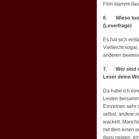
Film stammt da
6.
Wieso tust
(Leserfrage)
Es hat sich ein
Vielleicht sogar
anderen beweisen
7.
Wer sind 
Leser deine Wo
Da habe ich ein
Leuten beisammen
Einzelnen sehr 
selbst, andere 
wackelt. Manche
mit dem einen o
dazu neigen, ein