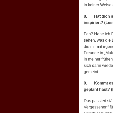
in keiner Weise 
8.
Hat dich 
inspiriert? (Les
Fan? Habe ich F
sehen, was die 
die mir mit irg
Freunde in „Mak
in meiner frühen
sich darin wiede
gemeint.
9.
Kommt es 
geplant hast? (
Das passiert st
Vergessenen“ füh