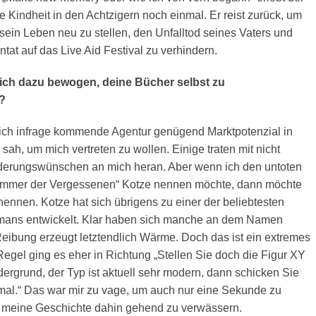
e Kindheit in den Achtzigern noch einmal. Er reist zurück, um
sein Leben neu zu stellen, den Unfalltod seines Vaters und
at auf das Live Aid Festival zu verhindern.
ich dazu bewogen, deine Bücher selbst zu
n?
mich infrage kommende Agentur genügend Marktpotenzial in
sah, um mich vertreten zu wollen. Einige traten mit nicht
derungswünschen an mich heran. Aber wenn ich den untoten
ommer der Vergessenen“ Kotze nennen möchte, dann möchte
nennen. Kotze hat sich übrigens zu einer der beliebtesten
mans entwickelt. Klar haben sich manche an dem Namen
Reibung erzeugt letztendlich Wärme. Doch das ist ein extremes
 Regel ging es eher in Richtung „Stellen Sie doch die Figur XY
ergrund, der Typ ist aktuell sehr modern, dann schicken Sie
h mal.“ Das war mir zu vage, um auch nur eine Sekunde zu
r meine Geschichte dahin gehend zu verwässern.