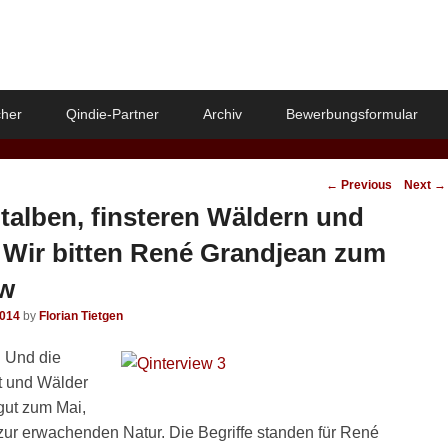
her
Qindie-Partner
Archiv
Bewerbungsformular
Post
←
Previous
Next
→
navigation
talben, finsteren Wäldern und
Wir bitten René Grandjean zum
ew
2014
by
Florian Tietgen
. Und die
t und Wälder
gut zum Mai,
zur erwachenden Natur. Die Begriffe standen für René