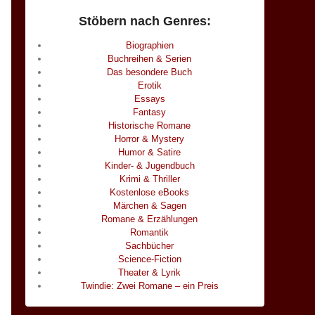
Stöbern nach Genres:
Biographien
Buchreihen & Serien
Das besondere Buch
Erotik
Essays
Fantasy
Historische Romane
Horror & Mystery
Humor & Satire
Kinder- & Jugendbuch
Krimi & Thriller
Kostenlose eBooks
Märchen & Sagen
Romane & Erzählungen
Romantik
Sachbücher
Science-Fiction
Theater & Lyrik
Twindie: Zwei Romane – ein Preis