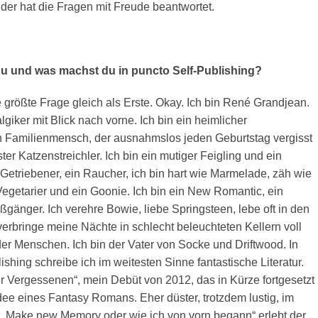
der hat die Fragen mit Freude beantwortet.
du und was machst du in puncto Self-Publishing?
 größte Frage gleich als Erste. Okay. Ich bin René Grandjean.
lgiker mit Blick nach vorne. Ich bin ein heimlicher
in Familienmensch, der ausnahmslos jeden Geburtstag vergisst
ter Katzenstreichler. Ich bin ein mutiger Feigling und ein
 Getriebener, ein Raucher, ich bin hart wie Marmelade, zäh wie
egetarier und ein Goonie. Ich bin ein New Romantic, ein
ßgänger. Ich verehre Bowie, liebe Springsteen, lebe oft in den
erbringe meine Nächte in schlecht beleuchteten Kellern voll
er Menschen. Ich bin der Vater von Socke und Driftwood. In
ishing schreibe ich im weitesten Sinne fantastische Literatur.
 Vergessenen“, mein Debüt von 2012, das in Kürze fortgesetzt
Idee eines Fantasy Romans. Eher düster, trotzdem lustig, im
In „Make new Memory oder wie ich von vorn begann“ erlebt der