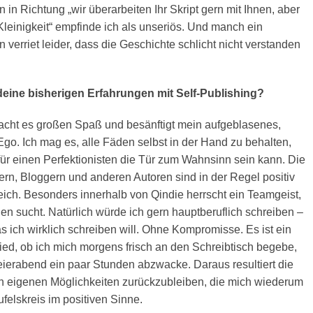
 in Richtung „wir überarbeiten Ihr Skript gern mit Ihnen, aber
Kleinigkeit“ empfinde ich als unseriös. Und manch ein
 verriet leider, dass die Geschichte schlicht nicht verstanden
deine bisherigen Erfahrungen mit Self-Publishing?
 macht es großen Spaß und besänftigt mein aufgeblasenes,
go. Ich mag es, alle Fäden selbst in der Hand zu behalten,
ür einen Perfektionisten die Tür zum Wahnsinn sein kann. Die
ern, Bloggern und anderen Autoren sind in der Regel positiv
eich. Besonders innerhalb von Qindie herrscht ein Teamgeist,
en sucht. Natürlich würde ich gern hauptberuflich schreiben –
s ich wirklich schreiben will. Ohne Kompromisse. Es ist ein
ied, ob ich mich morgens frisch an den Schreibtisch begebe,
eierabend ein paar Stunden abzwacke. Daraus resultiert die
en eigenen Möglichkeiten zurückzubleiben, die mich wiederum
ufelskreis im positiven Sinne.