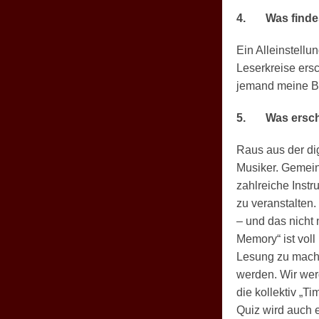
4.
Was finde
Ein Alleinstell
Leserkreise ersc
jemand meine Bü
5.
Was ersch
Raus aus der digi
Musiker. Gemein
zahlreiche Inst
zu veranstalten.
– und das nicht 
Memory“ ist voll
Lesung zu mache
werden. Wir werd
die kollektiv „T
Quiz wird auch e