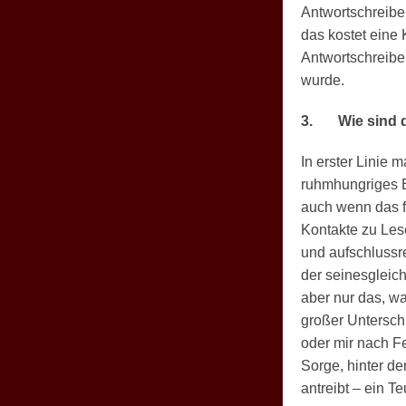
Antwortschreiben
das kostet eine 
Antwortschreiben
wurde.
3.
Wie sind 
In erster Linie
ruhmhungriges E
auch wenn das f
Kontakte zu Les
und aufschlussr
der seinesgleich
aber nur das, wa
großer Untersch
oder mir nach F
Sorge, hinter d
antreibt – ein Te