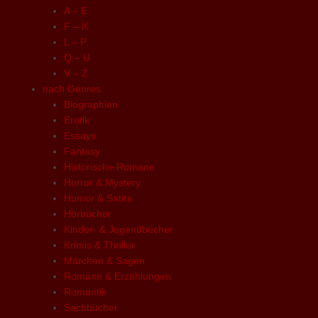
A – E
F – K
L – P
Q – U
V – Z
nach Genres
Biographien
Erotik
Essays
Fantasy
Historische Romane
Horror & Mystery
Humor & Satire
Hörbücher
Kinder- & Jugendbücher
Krimis & Thriller
Märchen & Sagen
Romane & Erzählungen
Romantik
Sachbücher