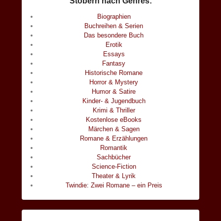
Stöbern nach Genres:
Biographien
Buchreihen & Serien
Das besondere Buch
Erotik
Essays
Fantasy
Historische Romane
Horror & Mystery
Humor & Satire
Kinder- & Jugendbuch
Krimi & Thriller
Kostenlose eBooks
Märchen & Sagen
Romane & Erzählungen
Romantik
Sachbücher
Science-Fiction
Theater & Lyrik
Twindie: Zwei Romane – ein Preis