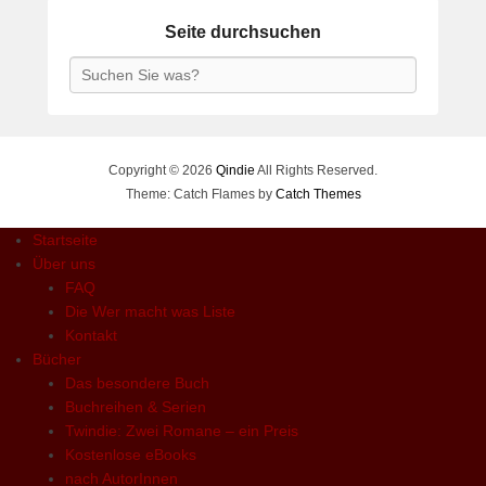
Seite durchsuchen
Search
Copyright © 2026
Qindie
All Rights Reserved.
Theme: Catch Flames by
Catch Themes
Startseite
Über uns
FAQ
Die Wer macht was Liste
Kontakt
Bücher
Das besondere Buch
Buchreihen & Serien
Twindie: Zwei Romane – ein Preis
Kostenlose eBooks
nach AutorInnen