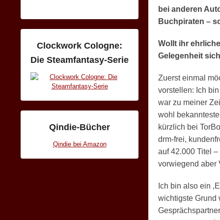
bei anderen Auto
Buchpiraten – sc
Wollt ihr ehrlic
Clockwork Cologne:
Gelegenheit sich
Die Steamfantasy-Serie
Zuerst einmal mö
vorstellen: Ich bi
war zu meiner Zei
wohl bekannteste 
Qindie-Bücher
kürzlich bei TorB
drm-frei, kundenf
Qindie bei Amazon
auf 42.000 Titel –
vorwiegend aber 
Ich bin also ein 
wichtigste Grund 
Gesprächspartner 