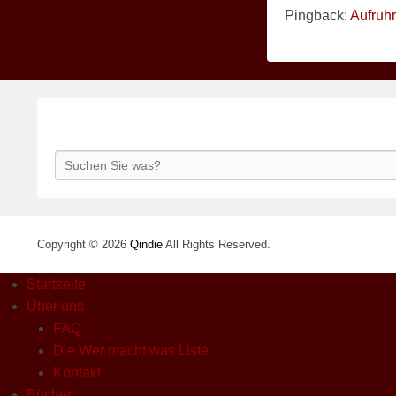
Pingback:
Aufruhr
Search
Copyright © 2026
Qindie
All Rights Reserved.
Startseite
Über uns
FAQ
Die Wer macht was Liste
Kontakt
Bücher