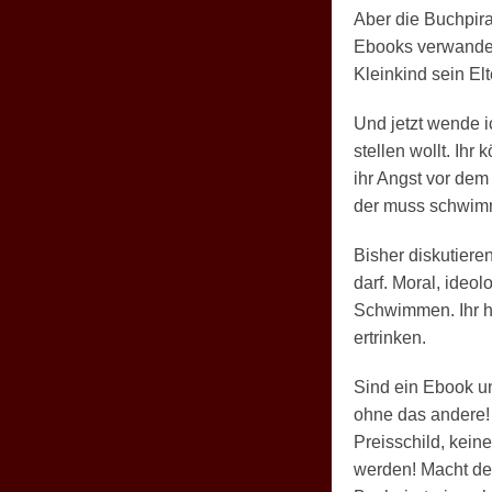
Aber die Buchpir
Ebooks verwandelt
Kleinkind sein E
Und jetzt wende i
stellen wollt. Ihr
ihr Angst vor dem
der muss schwimme
Bisher diskutier
darf. Moral, ideo
Schwimmen. Ihr ha
ertrinken.
Sind ein Ebook un
ohne das andere! S
Preisschild, kein
werden! Macht dem