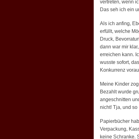
vertreten, wenn i
Das seh ich ein u
Als ich anfing, E
erfüllt, welche M
Druck, Bevorratu
dann war mir klar,
erreichen kann. I
wusste sofort, da
Konkurrenz vorau
Meine Kinder zoge
Bezahlt wurde gr
angeschnitten und
nicht! Tja, und s
Papierbücher hab
Verpackung, Kass
keine Schranke. 