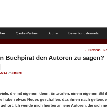
her
Qindie-Partner
Archiv
Bewerbungsformular
Post
←
Previous
Ne
navigation
in Buchpirat den Autoren zu sagen?
]
 2013
by
Simone
viele, die mit eigenen Ideen, Entwürfen, einem eigenen Stil i
Sie haben etwas Neues geschaffen, das ihnen nach geltend
gehört. Ich wende mich hierbei an jene Autoren, die sich ni