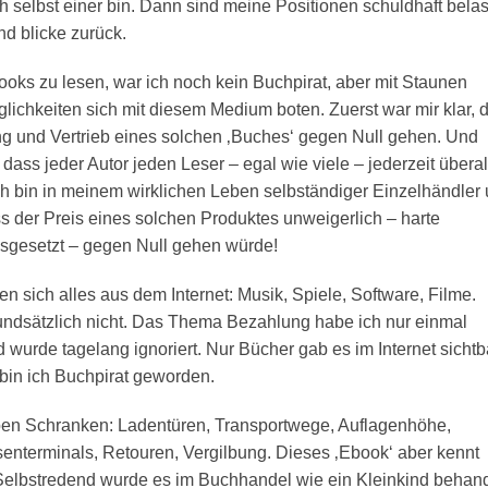
ch selbst einer bin. Dann sind meine Positionen schuldhaft belas
nd blicke zurück.
books zu lesen, war ich noch kein Buchpirat, aber mit Staunen
öglichkeiten sich mit diesem Medium boten. Zuerst war mir klar, 
ng und Vertrieb eines solchen ‚Buches‘ gegen Null gehen. Und
 dass jeder Autor jeden Leser – egal wie viele – jederzeit überal
ch bin in meinem wirklichen Leben selbständiger Einzelhändler
ss der Preis eines solchen Produktes unweigerlich – harte
sgesetzt – gegen Null gehen würde!
n sich alles aus dem Internet: Musik, Spiele, Software, Filme.
undsätzlich nicht. Das Thema Bezahlung habe ich nur einmal
 wurde tagelang ignoriert. Nur Bücher gab es im Internet sichtb
o bin ich Buchpirat geworden.
en Schranken: Ladentüren, Transportwege, Auflagenhöhe,
enterminals, Retouren, Vergilbung. Dieses ‚Ebook‘ aber kennt
Selbstredend wurde es im Buchhandel wie ein Kleinkind behand