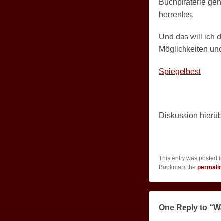
Buchpiraterie gehö
herrenlos.
Und das will ich 
Möglichkeiten und
Spiegelbest
Diskussion hierü
This entry was posted 
Bookmark the
permali
One Reply to “W