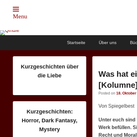
Menu
Qindie
Das Autorenkorrektiv
Primary
Skip
Skip
Startseite
Über uns
Büc
menu
to
to
primary
secondary
content
content
Kurzgeschichten über
Was hat e
die Liebe
[Kolumne
Posted on
18. Oktober
Von Spiegelbest
Kurzgeschichten:
Unter euch sind 
Horror, Dark Fantasy,
Werk befüllen. 
Mystery
Recht und Moral 