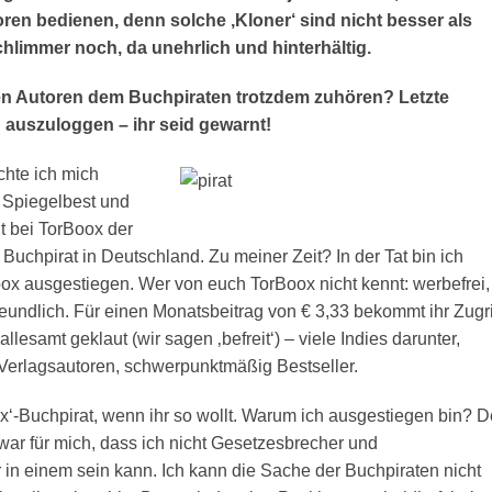
ren bedienen, denn solche ‚Kloner‘ sind nicht besser als
hlimmer noch, da unehrlich und hinterhältig.
hen Autoren dem Buchpiraten trotzdem zuhören? Letzte
 auszuloggen – ihr seid gewarnt!
chte ich mich
n Spiegelbest und
t bei TorBoox der
Buchpirat in Deutschland. Zu meiner Zeit? In der Tat bin ich
oox ausgestiegen. Wer von euch TorBoox nicht kennt: werbefrei,
reundlich. Für einen Monatsbeitrag von € 3,33 bekommt ihr Zugri
 allesamt geklaut (wir sagen ‚befreit‘) – viele Indies darunter,
Verlagsautoren, schwerpunktmäßig Bestseller.
‚Ex‘-Buchpirat, wenn ihr so wollt. Warum ich ausgestiegen bin? D
war für mich, dass ich nicht Gesetzesbrecher und
in einem sein kann. Ich kann die Sache der Buchpiraten nicht