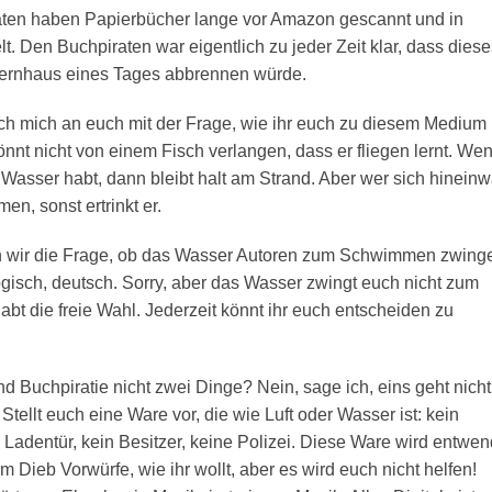
aten haben Papierbücher lange vor Amazon gescannt und in
. Den Buchpiraten war eigentlich zu jeder Zeit klar, dass diese
lternhaus eines Tages abbrennen würde.
ch mich an euch mit der Frage, wie ihr euch zu diesem Medium
 könnt nicht von einem Fisch verlangen, dass er fliegen lernt. We
 Wasser habt, dann bleibt halt am Strand. Aber wer sich hineinw
n, sonst ertrinkt er.
en wir die Frage, ob das Wasser Autoren zum Schwimmen zwing
logisch, deutsch. Sorry, aber das Wasser zwingt euch nicht zum
bt die freie Wahl. Jederzeit könnt ihr euch entscheiden zu
d Buchpiratie nicht zwei Dinge? Nein, sage ich, eins geht nicht
tellt euch eine Ware vor, die wie Luft oder Wasser ist: kein
e Ladentür, kein Besitzer, keine Polizei. Diese Ware wird entwen
 Dieb Vorwürfe, wie ihr wollt, aber es wird euch nicht helfen!