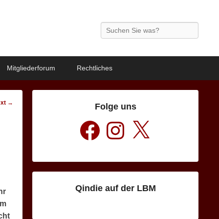
Search
Mitgliederforum
Rechtliches
xt
→
Folge uns
Facebook
Instagram
X
Qindie auf der LBM
hr
em
cht