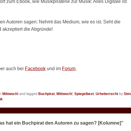
rt zum Ebook, wie Musikpiraterie zur Musik: Alles Digitale ist
den Autoren sagen: Nehmt das Medium, wie es ist. Seht die
 akzeptiert die Abgründe!
ber auch bei
Facebook
und im
Forum
.
in
Mittwoch!
and tagged
Buchpirat
,
Mittwoch!
,
Spiegelbest
,
Urheberrecht
by
Sim
nk
.
as hat ein Buchpirat den Autoren zu sagen? [Kolumne]”