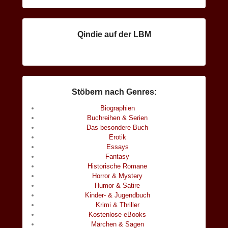
Qindie auf der LBM
Stöbern nach Genres:
Biographien
Buchreihen & Serien
Das besondere Buch
Erotik
Essays
Fantasy
Historische Romane
Horror & Mystery
Humor & Satire
Kinder- & Jugendbuch
Krimi & Thriller
Kostenlose eBooks
Märchen & Sagen