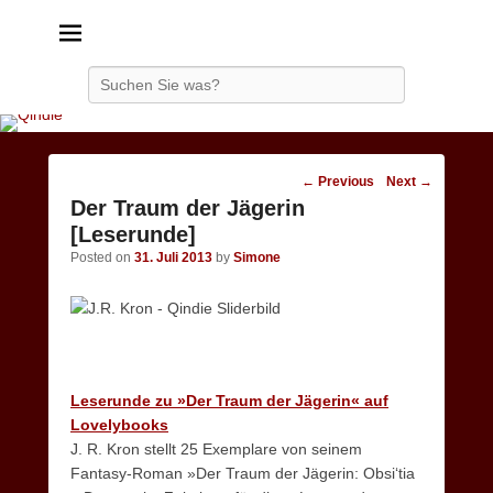
Qindie
Das Autorenkorrektiv
Search
Post
←
Previous
Next
→
navigation
Der Traum der Jägerin
[Leserunde]
Posted on
31. Juli 2013
by
Simone
Leserunde zu »Der Traum der Jägerin« auf
Lovelybooks
J. R. Kron stellt 25 Exemplare von seinem
Fantasy-Roman »Der Traum der Jägerin: Obsi‘tia