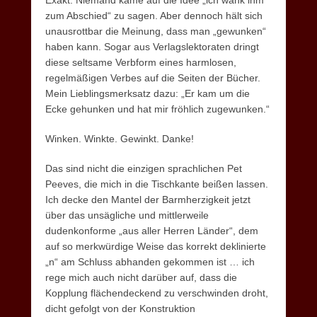
Exakt. Niemand käme auf die Idee „ich wank ihm
zum Abschied“ zu sagen. Aber dennoch hält sich
unausrottbar die Meinung, dass man „gewunken“
haben kann. Sogar aus Verlagslektoraten dringt
diese seltsame Verbform eines harmlosen,
regelmäßigen Verbes auf die Seiten der Bücher.
Mein Lieblingsmerksatz dazu: „Er kam um die
Ecke gehunken und hat mir fröhlich zugewunken.“
Winken. Winkte. Gewinkt. Danke!
Das sind nicht die einzigen sprachlichen Pet
Peeves, die mich in die Tischkante beißen lassen.
Ich decke den Mantel der Barmherzigkeit jetzt
über das unsägliche und mittlerweile
dudenkonforme „aus aller Herren Länder“, dem
auf so merkwürdige Weise das korrekt deklinierte
„n“ am Schluss abhanden gekommen ist … ich
rege mich auch nicht darüber auf, dass die
Kopplung flächendeckend zu verschwinden droht,
dicht gefolgt von der Konstruktion