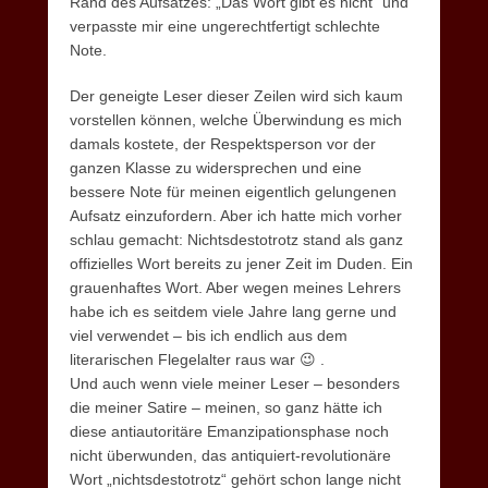
Rand des Aufsatzes: „Das Wort gibt es nicht“ und
verpasste mir eine ungerechtfertigt schlechte
Note.
Der geneigte Leser dieser Zeilen wird sich kaum
vorstellen können, welche Überwindung es mich
damals kostete, der Respektsperson vor der
ganzen Klasse zu widersprechen und eine
bessere Note für meinen eigentlich gelungenen
Aufsatz einzufordern. Aber ich hatte mich vorher
schlau gemacht: Nichtsdestotrotz stand als ganz
offizielles Wort bereits zu jener Zeit im Duden. Ein
grauenhaftes Wort. Aber wegen meines Lehrers
habe ich es seitdem viele Jahre lang gerne und
viel verwendet – bis ich endlich aus dem
literarischen Flegelalter raus war 😉 .
Und auch wenn viele meiner Leser – besonders
die meiner Satire – meinen, so ganz hätte ich
diese antiautoritäre Emanzipationsphase noch
nicht überwunden, das antiquiert-revolutionäre
Wort „nichtsdestotrotz“ gehört schon lange nicht