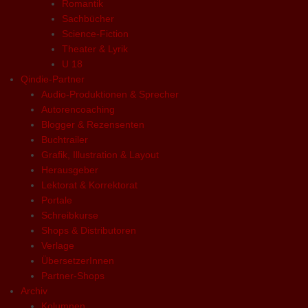
Romantik
Sachbücher
Science-Fiction
Theater & Lyrik
U 18
Qindie-Partner
Audio-Produktionen & Sprecher
Autorencoaching
Blogger & Rezensenten
Buchtrailer
Grafik, Illustration & Layout
Herausgeber
Lektorat & Korrektorat
Portale
Schreibkurse
Shops & Distributoren
Verlage
ÜbersetzerInnen
Partner-Shops
Archiv
Kolumnen