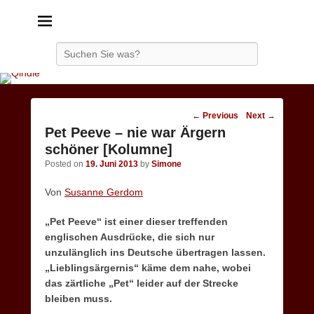
Qindie
Das Autorenkorrektiv
Search
Post
←
Previous
Next
→
navigation
Pet Peeve – nie war Ärgern
schöner [Kolumne]
Posted on
19. Juni 2013
by
Simone
Von
Susanne Gerdom
„Pet Peeve“ ist einer dieser treffenden
englischen Ausdrücke, die sich nur
unzulänglich ins Deutsche übertragen lassen.
„Lieblingsärgernis“ käme dem nahe, wobei
das zärtliche „Pet“ leider auf der Strecke
bleiben muss.