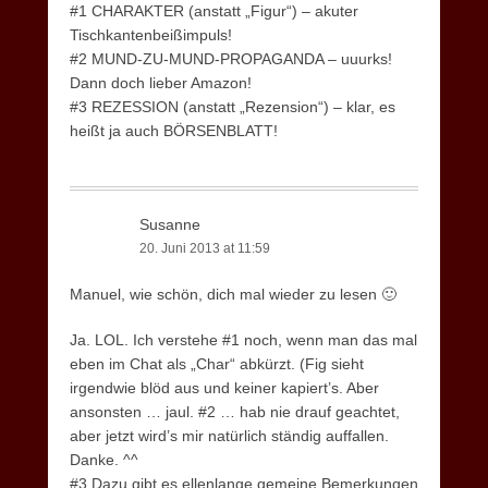
#1 CHARAKTER (anstatt „Figur“) – akuter
Tischkantenbeißimpuls!
#2 MUND-ZU-MUND-PROPAGANDA – uuurks!
Dann doch lieber Amazon!
#3 REZESSION (anstatt „Rezension“) – klar, es
heißt ja auch BÖRSENBLATT!
Susanne
20. Juni 2013 at 11:59
Manuel, wie schön, dich mal wieder zu lesen 🙂
Ja. LOL. Ich verstehe #1 noch, wenn man das mal
eben im Chat als „Char“ abkürzt. (Fig sieht
irgendwie blöd aus und keiner kapiert’s. Aber
ansonsten … jaul. #2 … hab nie drauf geachtet,
aber jetzt wird’s mir natürlich ständig auffallen.
Danke. ^^
#3 Dazu gibt es ellenlange gemeine Bemerkungen