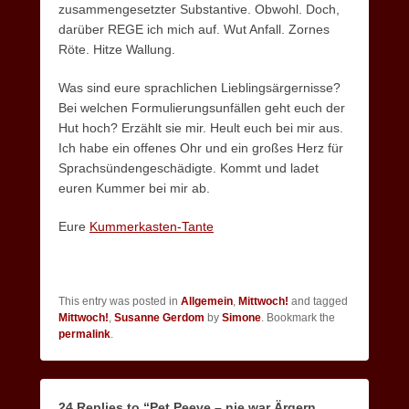
zusammengesetzter Substantive. Obwohl. Doch,
darüber REGE ich mich auf. Wut Anfall. Zornes
Röte. Hitze Wallung.
Was sind eure sprachlichen Lieblingsärgernisse?
Bei welchen Formulierungsunfällen geht euch der
Hut hoch? Erzählt sie mir. Heult euch bei mir aus.
Ich habe ein offenes Ohr und ein großes Herz für
Sprachsündengeschädigte. Kommt und ladet
euren Kummer bei mir ab.
Eure
Kummerkasten-Tante
This entry was posted in
Allgemein
,
Mittwoch!
and tagged
Mittwoch!
,
Susanne Gerdom
by
Simone
. Bookmark the
permalink
.
24 Replies to “Pet Peeve – nie war Ärgern