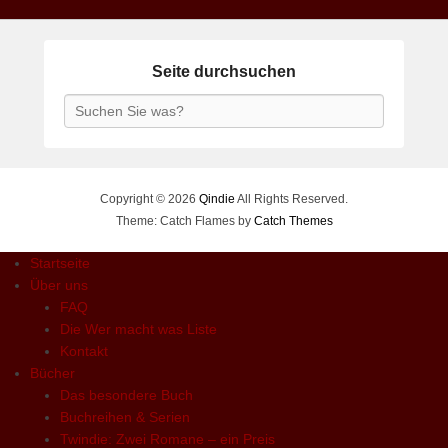
Seite durchsuchen
Search
Copyright © 2026
Qindie
All Rights Reserved.
Theme: Catch Flames by
Catch Themes
Startseite
Über uns
FAQ
Die Wer macht was Liste
Kontakt
Bücher
Das besondere Buch
Buchreihen & Serien
Twindie: Zwei Romane – ein Preis