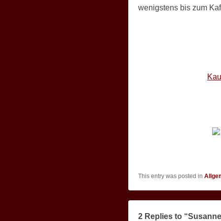
wenigstens bis zum Kaf
Kau
This entry was posted in
Allge
2 Replies to “Susann