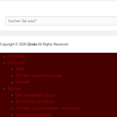
Search
Copyright © 2026
Qindie
All Rights Reserved.
Startseite
Über uns
FAQ
Die Wer macht was Liste
Kontakt
Bücher
Das besondere Buch
Buchreihen & Serien
Twindie: Zwei Romane – ein Preis
Kostenlose eBooks