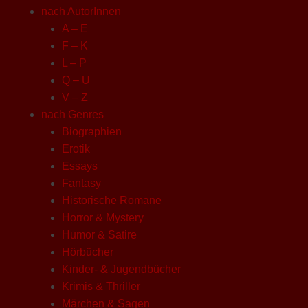
nach AutorInnen
A – E
F – K
L – P
Q – U
V – Z
nach Genres
Biographien
Erotik
Essays
Fantasy
Historische Romane
Horror & Mystery
Humor & Satire
Hörbücher
Kinder- & Jugendbücher
Krimis & Thriller
Märchen & Sagen