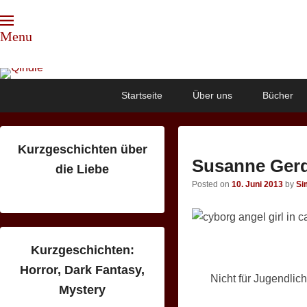
Menu
Qindie
Das Autorenkorrektiv
Primary
Skip
Skip
Startseite
Über uns
Bücher
menu
to
to
primary
secondary
content
content
Kurzgeschichten über
Susanne Ger
die Liebe
Posted on
10. Juni 2013
by
Si
Kurzgeschichten:
Horror, Dark Fantasy,
Nicht für Jugendlic
Mystery