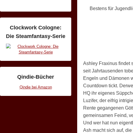
Bestens für Jugendli
Clockwork Cologne:
Die Steamfantasy-Serie
Ashley Fraxinus findet
seit Jahrtausenden to
Qindie-Bücher
Engeln und Dämonen wie
Countdown tickt. Derwe
Qindie bei Amazon
HQ ihr eigenes Süppche
Luzifer, der eifrig intr
Rente gegangenen Götte
gemeinsamen Feind, ver
Und wer hat nun eigentl
Ash macht sich auf, di