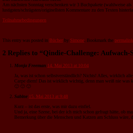
Am nächsten Sonntag verschenken wir 3 Buchpakete (wahlweise als Mob
lustigsten/schrägsten/originellsten Kommentare zu den Texten hinterla
Teilnahmebedingungen
This entry was posted in
Bücher
by
Simone
. Bookmark the
permalin
2 Replies to “Qindie-Challenge: Aufwach-
Monja Freeman
14. Mai 2013 at 10:04
Ja, was ist schon selbstverständlich? Nichts! Alles, wirklich al
Carpe diem! Das ist wirklich wichtig, denn man weiß nie was
🙂 🙂 🙂
Sabine
15. Mai 2013 at 9:48
Kurz – ist das erste, was mir dazu einfiel.
Und ja, eine Szene, bei der ich mich schon gefragt hätte, ob man
Bemerkung über die Menschen und Katzen am Schluss wäre, di