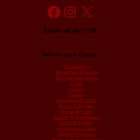
Facebook
Instagram
X
Qindie auf der LBM
Stöbern nach Genres:
Biographien
Buchreihen & Serien
Das besondere Buch
Erotik
Essays
Fantasy
Historische Romane
Horror & Mystery
Humor & Satire
Kinder- & Jugendbuch
Krimi & Thriller
Kostenlose eBooks
Märchen & Sagen
Romane & Erzählungen