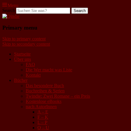
Menu
Search
Qindie
Primary menu
Das Autorenkorrektiv
Skip to primary content
Skip to secondary content
Startseite
Über uns
FAQ
Die Wer macht was Liste
Kontakt
Bücher
Das besondere Buch
Buchreihen & Serien
Twindie: Zwei Romane – ein Preis
Kostenlose eBooks
nach AutorInnen
A – E
F – K
L – P
Q – U