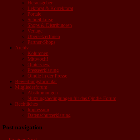
Herausgeber
Lektorat & Korrektorat
Portale
Schreibkurse
Shops & Distributoren
Verlage
ÜbersetzerInnen
Partner-Shops
Archiv
Kolumnen
Mittwoch!
Qinterview
Presseerklärung
Qindie in der Presse
Bewerbungsformular
Mitgliederforum
Abstimmungen
Nutzungsbedingungen für das Qindie-Forum
Rechtliches
Impressum
Datenschutzerklärung
Post navigation
←
Previous
Next
→