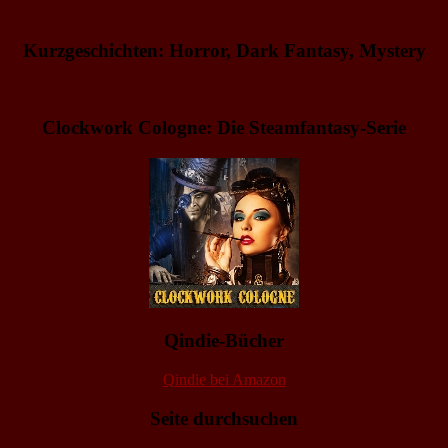
Kurzgeschichten: Horror, Dark Fantasy, Mystery
Clockwork Cologne: Die Steamfantasy-Serie
Qindie-Bücher
Qindie bei Amazon
Seite durchsuchen