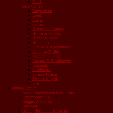
V – Z
nach Genres
Biographien
Erotik
Essays
Fantasy
Historische Romane
Horror & Mystery
Humor & Satire
Hörbücher
Kinder- & Jugendbücher
Krimis & Thriller
Märchen & Sagen
Romane & Erzählungen
Romantik
Sachbücher
Science-Fiction
Theater & Lyrik
U 18
Qindie-Partner
Audio-Produktionen & Sprecher
Autorencoaching
Blogger & Rezensenten
Buchtrailer
Grafik, Illustration & Layout