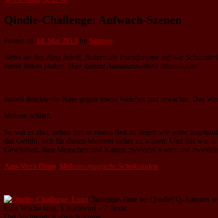
Qindie-Challenge: Aufwach-Szenen
Posted on
14. Mai 2013
by
Simone
Wenn sie den Ring betritt, flattern die Pseudonyme auf wie Schmetter
ihrem linken Haken. Hier kommt Aaaaaann-Merit Bluuuuuum!
Isabell drückte die Nase gegen etwas Weiches und erwachte. Das We
Meleon schlief.
So war es also, neben ihm in einem Bett zu liegen wie seine angetraut
das Gefühl, sich für diesen Moment sicher zu wissen. Und das war in 
Gewissheit, dass Menschen und Katzen zweierlei waren und zweierlei
Ann-Merit Blum
:
Meleons magische Schokoladen
Challenge-Time bei Qindie! Q-Autoren sen
Eine Woche lang. 1 Stichwort – 7 Texte.
Das Stichwort: Aufwach-Szene