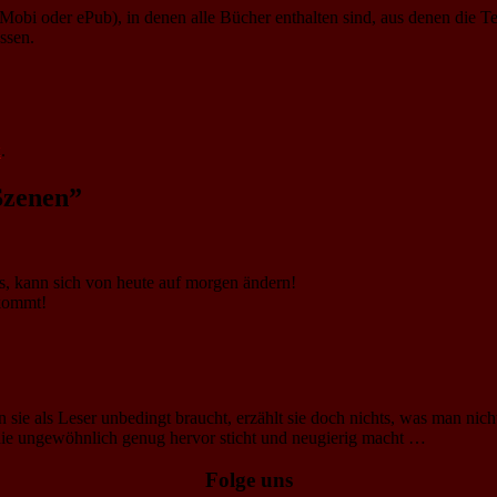
i oder ePub), in denen alle Bücher enthalten sind, aus denen die Tex
ssen.
k
.
Szenen”
les, kann sich von heute auf morgen ändern!
 kommt!
 sie als Leser unbedingt braucht, erzählt sie doch nichts, was man nich
e ungewöhnlich genug hervor sticht und neugierig macht …
Folge uns