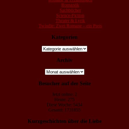
Romantik
Sachbücher
Science-Fiction
Theater & Lyrik
Twindie: Zwei Romane – ein Preis
Kategorien
Kategorien
Archiv
Archiv
Besucher auf der Seite
Jetzt online: 2
Heute: 275
Diese Woche: 5434
Gesamt: 1731855
Kurzgeschichten über die Liebe