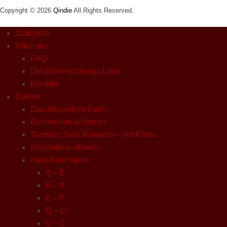
Copyright © 2026
Qindie
All Rights Reserved.
Startseite
Über uns
FAQ
Die Wer macht was Liste
Kontakt
Bücher
Das besondere Buch
Buchreihen & Serien
Twindie: Zwei Romane – ein Preis
Kostenlose eBooks
nach AutorInnen
A – E
F – K
L – P
Q – U
V – Z