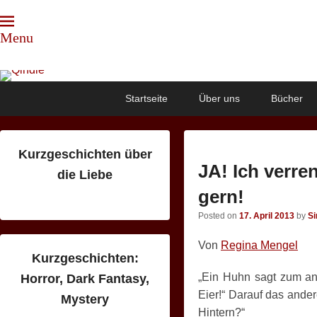
Menu
Qindie
Das Autorenkorrektiv
Primary
Skip
Skip
Startseite
Über uns
Bücher
menu
to
to
primary
secondary
content
content
Kurzgeschichten über
JA! Ich verre
die Liebe
gern!
Posted on
17. April 2013
by
S
Von
Regina Mengel
Kurzgeschichten:
„Ein Huhn sagt zum and
Horror, Dark Fantasy,
Eier!“ Darauf das ande
Mystery
Hintern?“