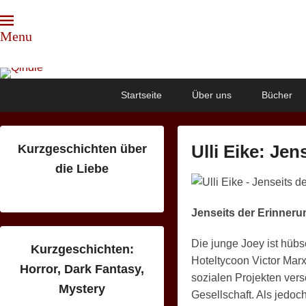
Menu
Qindie
Das Autorenkorrektiv
Primary
Skip
Skip
Startseite
Über uns
Bücher
menu
to
to
primary
secondary
content
content
Ulli Eike: Je
Kurzgeschichten über
die Liebe
P
o
s
Jenseits der Erinner
t
Die junge Joey ist hübs
e
Kurzgeschichten:
Hoteltycoon Victor Mar
d
Horror, Dark Fantasy,
sozialen Projekten vers
o
Mystery
Gesellschaft. Als jedoc
n