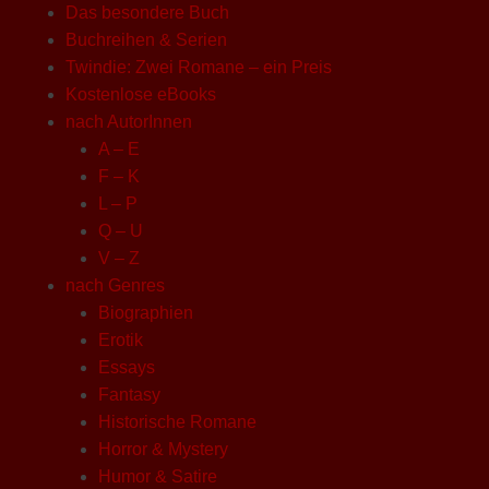
Das besondere Buch
Buchreihen & Serien
Twindie: Zwei Romane – ein Preis
Kostenlose eBooks
nach AutorInnen
A – E
F – K
L – P
Q – U
V – Z
nach Genres
Biographien
Erotik
Essays
Fantasy
Historische Romane
Horror & Mystery
Humor & Satire