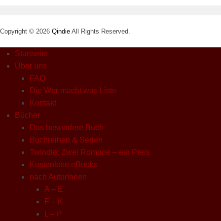
Copyright © 2026
Qindie
All Rights Reserved.
Startseite
Über uns
FAQ
Die Wer macht was Liste
Kontakt
Bücher
Das besondere Buch
Buchreihen & Serien
Twindie: Zwei Romane – ein Preis
Kostenlose eBooks
nach AutorInnen
A – E
F – K
L – P