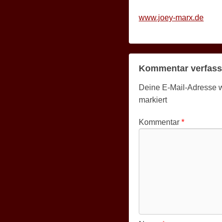
k
www.joey-marx.de
e
Kommentar verfas
Deine E-Mail-Adresse wir
markiert
Kommentar
*