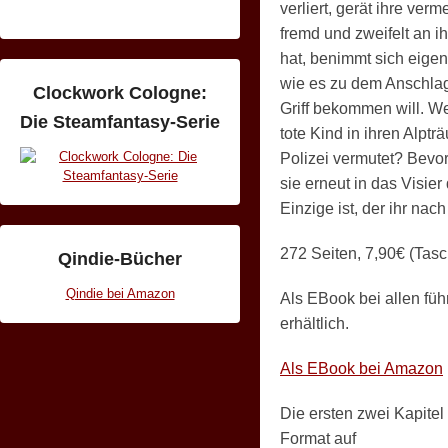
verliert, gerät ihre ver
2
fremd und zweifelt an ih
7
hat, benimmt sich eigen
.
wie es zu dem Anschlag
M
Clockwork Cologne:
Griff bekommen will. We
a
Die Steamfantasy-Serie
tote Kind in ihren Alptr
i
Polizei vermutet? Bevor
2
sie erneut in das Visier
0
Einzige ist, der ihr na
1
3
272 Seiten, 7,90€ (Tas
Qindie-Bücher
b
y
Qindie bei Amazon
Als EBook bei allen f
U
erhältlich.
l
l
Als EBook bei Amazon
i
E
Die ersten zwei Kapitel
i
Format auf