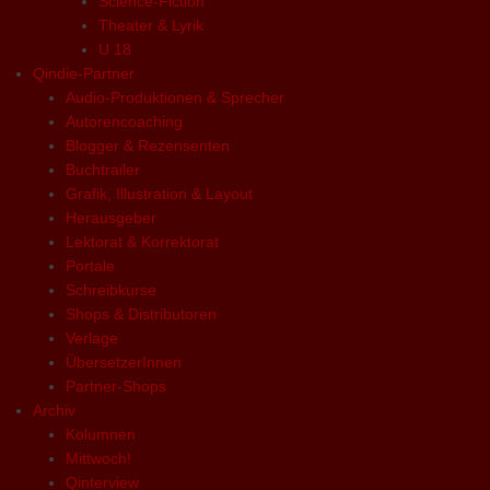
Science-Fiction
Theater & Lyrik
U 18
Qindie-Partner
Audio-Produktionen & Sprecher
Autorencoaching
Blogger & Rezensenten
Buchtrailer
Grafik, Illustration & Layout
Herausgeber
Lektorat & Korrektorat
Portale
Schreibkurse
Shops & Distributoren
Verlage
ÜbersetzerInnen
Partner-Shops
Archiv
Kolumnen
Mittwoch!
Qinterview