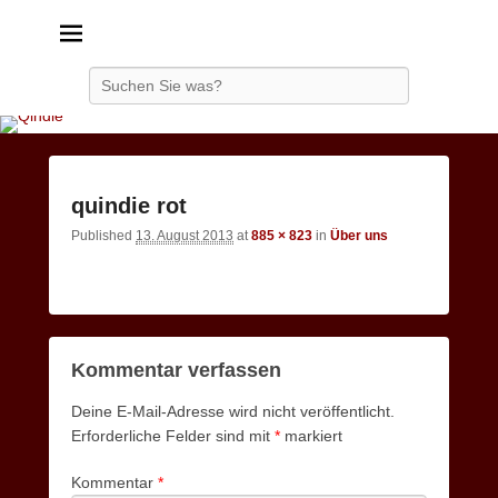
Qindie
Das Autorenkorrektiv
Search
Image
quindie rot
navigatio
Published
13. August 2013
at
885 × 823
in
Über uns
Kommentar verfassen
Deine E-Mail-Adresse wird nicht veröffentlicht.
Erforderliche Felder sind mit
*
markiert
Kommentar
*