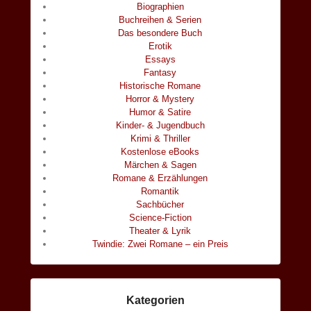
Biographien
Buchreihen & Serien
Das besondere Buch
Erotik
Essays
Fantasy
Historische Romane
Horror & Mystery
Humor & Satire
Kinder- & Jugendbuch
Krimi & Thriller
Kostenlose eBooks
Märchen & Sagen
Romane & Erzählungen
Romantik
Sachbücher
Science-Fiction
Theater & Lyrik
Twindie: Zwei Romane – ein Preis
Kategorien