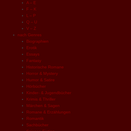
A – E
F – K
L – P
Q – U
V – Z
nach Genres
Biographien
Erotik
Essays
Fantasy
Historische Romane
Horror & Mystery
Humor & Satire
Hörbücher
Kinder- & Jugendbücher
Krimis & Thriller
Märchen & Sagen
Romane & Erzählungen
Romantik
Sachbücher