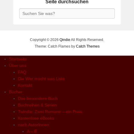
Seite durchsuchen
Search
Copyright © 2026
Qindie
All Rights Reserved.
Theme: Catch Flames by
Catch Themes
Startseite
Über uns
FAQ
Die Wer macht was Liste
Kontakt
Bücher
Das besondere Buch
Buchreihen & Serien
Twindie: Zwei Romane – ein Preis
Kostenlose eBooks
nach AutorInnen
A – E