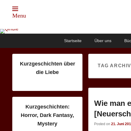
Menu
Qindie
Das Autorenkorrektiv
Primary
Skip
Skip
Startseite
Über uns
Büc
menu
to
to
primary
secondary
content
content
Kurzgeschichten über
TAG ARCHI
die Liebe
Wie man e
Kurzgeschichten:
[Neuersch
Horror, Dark Fantasy,
Mystery
Posted on
21. Juni 20