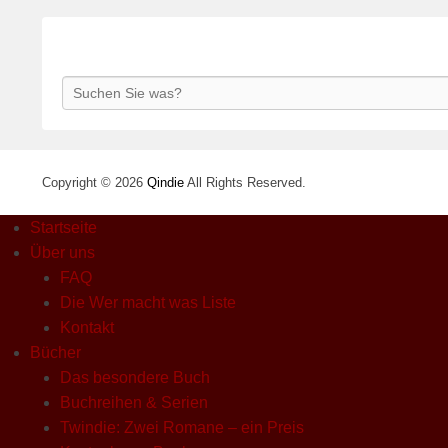
Search
Copyright © 2026
Qindie
All Rights Reserved.
Startseite
Über uns
FAQ
Die Wer macht was Liste
Kontakt
Bücher
Das besondere Buch
Buchreihen & Serien
Twindie: Zwei Romane – ein Preis