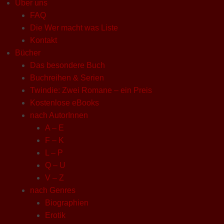
Über uns
FAQ
Die Wer macht was Liste
Kontakt
Bücher
Das besondere Buch
Buchreihen & Serien
Twindie: Zwei Romane – ein Preis
Kostenlose eBooks
nach AutorInnen
A – E
F – K
L – P
Q – U
V – Z
nach Genres
Biographien
Erotik