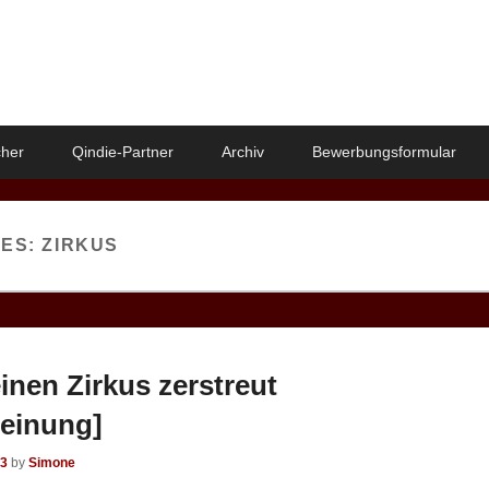
her
Qindie-Partner
Archiv
Bewerbungsformular
VES:
ZIRKUS
inen Zirkus zerstreut
einung]
13
by
Simone