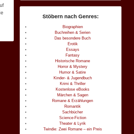
uf
ie
Stöbern nach Genres:
Biographien
Buchreihen & Serien
Das besondere Buch
Erotik
Essays
Fantasy
Historische Romane
Horror & Mystery
Humor & Satire
Kinder- & Jugendbuch
Krimi & Thriller
Kostenlose eBooks
Märchen & Sagen
Romane & Erzählungen
Romantik
Sachbücher
Science-Fiction
Theater & Lyrik
Twindie: Zwei Romane – ein Preis