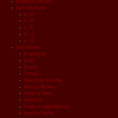
Kostenlose eBooks
nach AutorInnen
A – E
F – K
L – P
Q – U
V – Z
nach Genres
Biographien
Erotik
Essays
Fantasy
Historische Romane
Horror & Mystery
Humor & Satire
Hörbücher
Kinder- & Jugendbücher
Krimis & Thriller