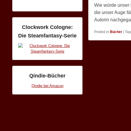
Wie würde unser 
die unser Auge fä
Autorin nachgeg
Clockwork Cologne:
Posted in
Bücher
|
Tag
Die Steamfantasy-Serie
Qindie-Bücher
Qindie bei Amazon