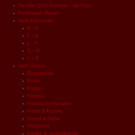
Twindie: Zwei Romane – ein Preis
Kostenlose eBooks
nach AutorInnen
A – E
F – K
L – P
Q – U
V – Z
nach Genres
Biographien
Erotik
Essays
Fantasy
Historische Romane
Horror & Mystery
Humor & Satire
Hörbücher
Kinder- & Jugendbücher