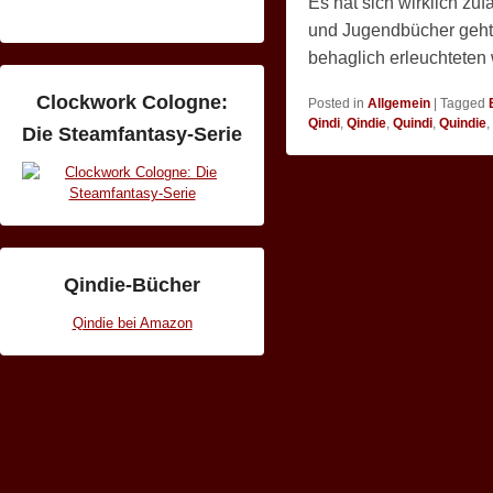
Es hat sich wirklich zu
und Jugendbücher geht
behaglich erleuchtete
Clockwork Cologne:
Posted in
Allgemein
|
Tagged
Qindi
,
Qindie
,
Quindi
,
Quindie
,
Die Steamfantasy-Serie
Qindie-Bücher
Qindie bei Amazon