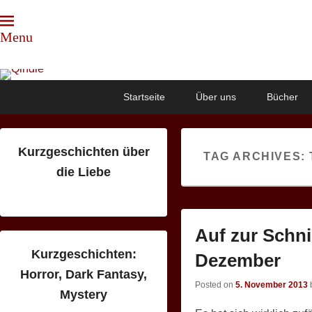
Menu
Qindie
Das Autorenkorrektiv
Primary
Skip
Skip
Startseite
Über uns
Bücher
menu
to
to
primary
secondary
content
content
Kurzgeschichten über
TAG ARCHIVES:
die Liebe
Auf zur Schn
Kurzgeschichten:
Dezember
Horror, Dark Fantasy,
Posted on
5. November 2013
Mystery