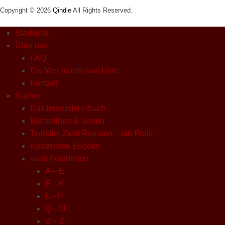
Copyright © 2026
Qindie
All Rights Reserved.
Startseite
Über uns
FAQ
Die Wer macht was Liste
Kontakt
Bücher
Das besondere Buch
Buchreihen & Serien
Twindie: Zwei Romane – ein Preis
Kostenlose eBooks
nach AutorInnen
A – E
F – K
L – P
Q – U
V – Z