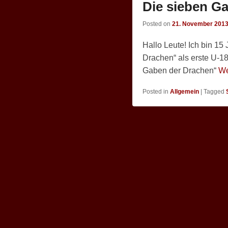
Die sieben G
Posted on
21. November 201
Hallo Leute! Ich bin 1
Drachen“ als erste U-1
Gaben der Drachen“
We
Posted in
Allgemein
|
Tagged