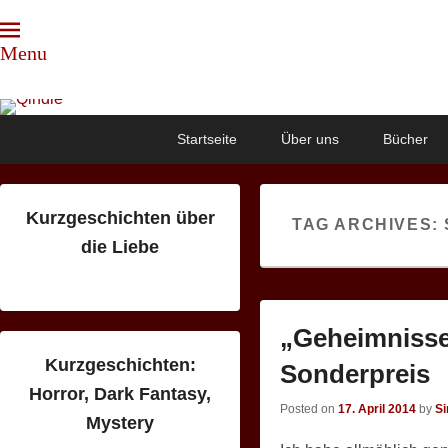
Menu
Qindie
Das Autorenkorrektiv
Primary
Skip
Skip
Startseite
Über uns
Bücher
menu
to
to
primary
secondary
content
content
Kurzgeschichten über
TAG ARCHIVES:
die Liebe
„Geheimnisse
Kurzgeschichten:
Sonderpreis
Horror, Dark Fantasy,
Posted on
17. April 2014
by
S
Mystery