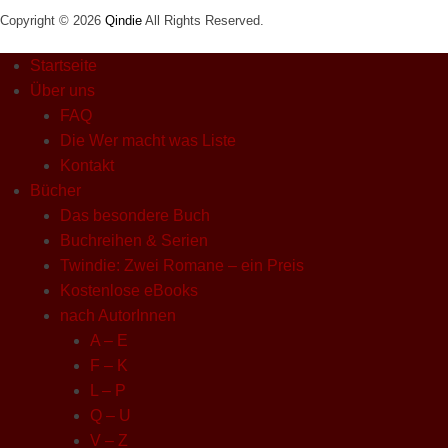
Copyright © 2026
Qindie
All Rights Reserved.
Startseite
Über uns
FAQ
Die Wer macht was Liste
Kontakt
Bücher
Das besondere Buch
Buchreihen & Serien
Twindie: Zwei Romane – ein Preis
Kostenlose eBooks
nach AutorInnen
A – E
F – K
L – P
Q – U
V – Z