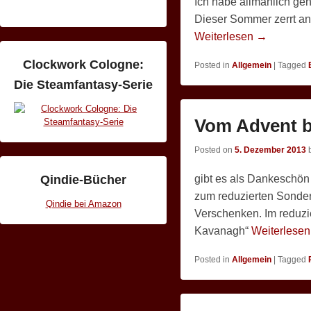
Ich habe allmählich gen
Dieser Sommer zerrt an 
Weiterlesen →
Clockwork Cologne:
Posted in
Allgemein
|
Tagged
Die Steamfantasy-Serie
Vom Advent b
Posted on
5. Dezember 2013
gibt es als Dankeschön
Qindie-Bücher
zum reduzierten Sonder
Qindie bei Amazon
Verschenken. Im reduzi
Kavanagh“
Weiterlese
Posted in
Allgemein
|
Tagged