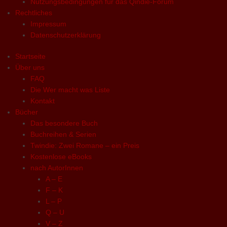
Nutzungsbedingungen für das Qindie-Forum
Rechtliches
Impressum
Datenschutzerklärung
Startseite
Über uns
FAQ
Die Wer macht was Liste
Kontakt
Bücher
Das besondere Buch
Buchreihen & Serien
Twindie: Zwei Romane – ein Preis
Kostenlose eBooks
nach AutorInnen
A – E
F – K
L – P
Q – U
V – Z