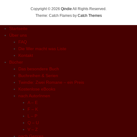
Copyright © 2026
Qindie
All Rights Reserved.
Theme: Catch Flames by
Catch Themes
Startseite
Über uns
FAQ
Die Wer macht was Liste
Kontakt
Bücher
Das besondere Buch
Buchreihen & Serien
Twindie: Zwei Romane – ein Preis
Kostenlose eBooks
nach AutorInnen
A – E
F – K
L – P
Q – U
V – Z
nach Genres