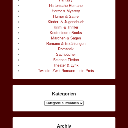
Fantasy
Historische Romane
Horror & Mystery
Humor & Satire
Kinder- & Jugendbuch
Krimi & Thriller
Kostenlose eBooks
Märchen & Sagen
Romane & Erzählungen
Romantik
Sachbücher
Science-Fiction
Theater & Lyrik
Twindie: Zwei Romane – ein Preis
Kategorien
Kategorien
Archiv