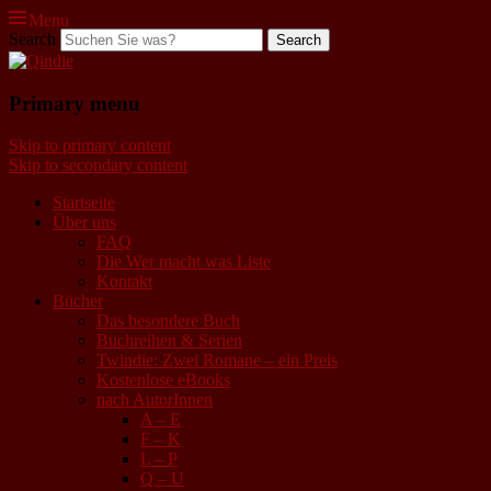
Menu
Search
Qindie
Primary menu
Das Autorenkorrektiv
Skip to primary content
Skip to secondary content
Startseite
Über uns
FAQ
Die Wer macht was Liste
Kontakt
Bücher
Das besondere Buch
Buchreihen & Serien
Twindie: Zwei Romane – ein Preis
Kostenlose eBooks
nach AutorInnen
A – E
F – K
L – P
Q – U