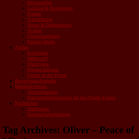
Herausgeber
Lektorat & Korrektorat
Portale
Schreibkurse
Shops & Distributoren
Verlage
ÜbersetzerInnen
Partner-Shops
Archiv
Kolumnen
Mittwoch!
Qinterview
Presseerklärung
Qindie in der Presse
Bewerbungsformular
Mitgliederforum
Abstimmungen
Nutzungsbedingungen für das Qindie-Forum
Rechtliches
Impressum
Datenschutzerklärung
Tag Archives:
Oliver – Peace of