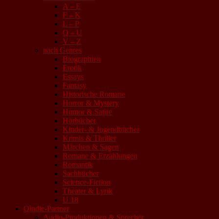
A – E
F – K
L – P
Q – U
V – Z
nach Genres
Biographien
Erotik
Essays
Fantasy
Historische Romane
Horror & Mystery
Humor & Satire
Hörbücher
Kinder- & Jugendbücher
Krimis & Thriller
Märchen & Sagen
Romane & Erzählungen
Romantik
Sachbücher
Science-Fiction
Theater & Lyrik
U 18
Qindie-Partner
Audio-Produktionen & Sprecher