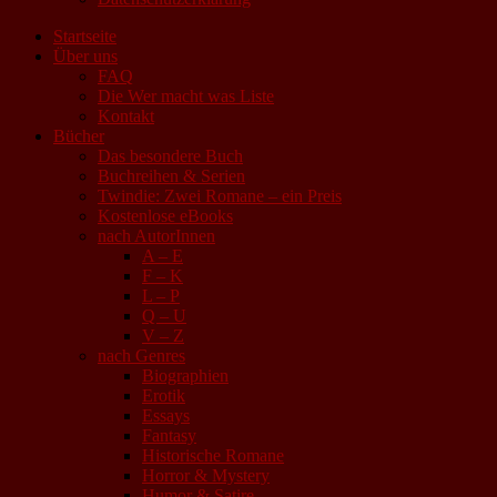
Startseite
Über uns
FAQ
Die Wer macht was Liste
Kontakt
Bücher
Das besondere Buch
Buchreihen & Serien
Twindie: Zwei Romane – ein Preis
Kostenlose eBooks
nach AutorInnen
A – E
F – K
L – P
Q – U
V – Z
nach Genres
Biographien
Erotik
Essays
Fantasy
Historische Romane
Horror & Mystery
Humor & Satire