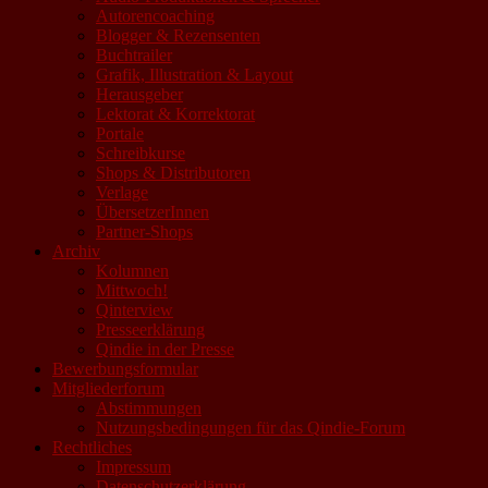
Autorencoaching
Blogger & Rezensenten
Buchtrailer
Grafik, Illustration & Layout
Herausgeber
Lektorat & Korrektorat
Portale
Schreibkurse
Shops & Distributoren
Verlage
ÜbersetzerInnen
Partner-Shops
Archiv
Kolumnen
Mittwoch!
Qinterview
Presseerklärung
Qindie in der Presse
Bewerbungsformular
Mitgliederforum
Abstimmungen
Nutzungsbedingungen für das Qindie-Forum
Rechtliches
Impressum
Datenschutzerklärung