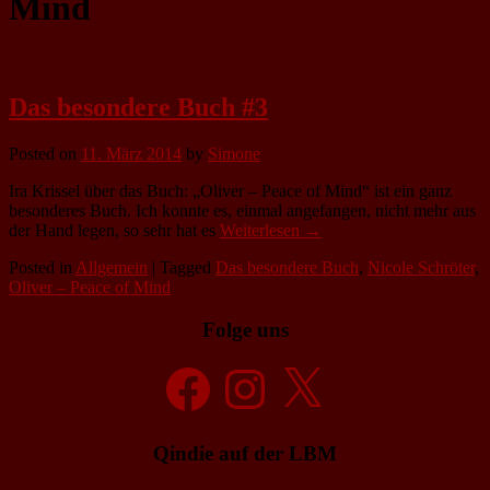
Mind
Das besondere Buch #3
Posted on
11. März 2014
by
Simone
Ira Krissel über das Buch: „Oliver – Peace of Mind“ ist ein ganz
besonderes Buch. Ich konnte es, einmal angefangen, nicht mehr aus
der Hand legen, so sehr hat es
Weiterlesen →
Posted in
Allgemein
|
Tagged
Das besondere Buch
,
Nicole Schröter
,
Oliver – Peace of Mind
Folge uns
Facebook
Instagram
X
Qindie auf der LBM