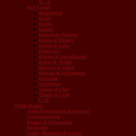
V – Z
nach Genres
Biographien
Erotik
Essays
Fantasy
Historische Romane
Horror & Mystery
Humor & Satire
Hörbücher
Kinder- & Jugendbücher
Krimis & Thriller
Märchen & Sagen
Romane & Erzählungen
Romantik
Sachbücher
Science-Fiction
Theater & Lyrik
U 18
Qindie-Partner
Audio-Produktionen & Sprecher
Autorencoaching
Blogger & Rezensenten
Buchtrailer
Grafik, Illustration & Layout