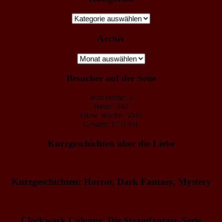
Kategorien
Archiv
Archiv
Besucher auf der Seite
Jetzt online: 3
Heute: 942
Diese Woche: 5040
Gesamt: 1731461
Kurzgeschichten über die Liebe
Kurzgeschichten: Horror, Dark Fantasy, Mystery
Clockwork Cologne: Die Steamfantasy-Serie