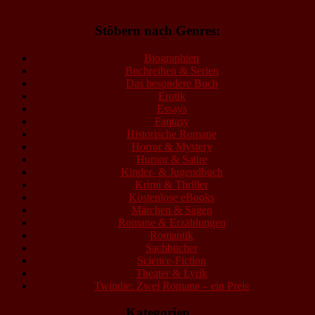
Stöbern nach Genres:
Biographien
Buchreihen & Serien
Das besondere Buch
Erotik
Essays
Fantasy
Historische Romane
Horror & Mystery
Humor & Satire
Kinder- & Jugendbuch
Krimi & Thriller
Kostenlose eBooks
Märchen & Sagen
Romane & Erzählungen
Romantik
Sachbücher
Science-Fiction
Theater & Lyrik
Twindie: Zwei Romane – ein Preis
Kategorien