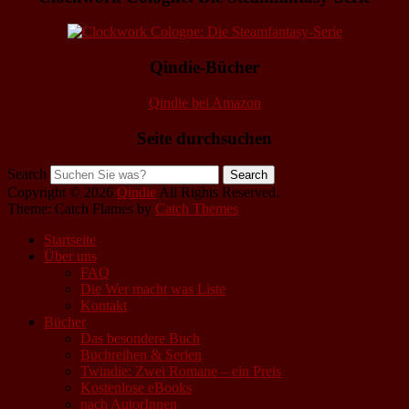
Qindie-Bücher
Qindie bei Amazon
Seite durchsuchen
Search
Copyright © 2026
Qindie
All Rights Reserved.
Theme: Catch Flames by
Catch Themes
Startseite
Über uns
FAQ
Die Wer macht was Liste
Kontakt
Bücher
Das besondere Buch
Buchreihen & Serien
Twindie: Zwei Romane – ein Preis
Kostenlose eBooks
nach AutorInnen