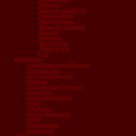
Hörbücher
Kinder- & Jugendbücher
Krimis & Thriller
Märchen & Sagen
Romane & Erzählungen
Romantik
Sachbücher
Science-Fiction
Theater & Lyrik
U 18
Qindie-Partner
Audio-Produktionen & Sprecher
Autorencoaching
Blogger & Rezensenten
Buchtrailer
Grafik, Illustration & Layout
Herausgeber
Lektorat & Korrektorat
Portale
Schreibkurse
Shops & Distributoren
Verlage
ÜbersetzerInnen
Partner-Shops