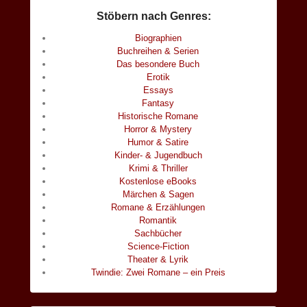
Stöbern nach Genres:
Biographien
Buchreihen & Serien
Das besondere Buch
Erotik
Essays
Fantasy
Historische Romane
Horror & Mystery
Humor & Satire
Kinder- & Jugendbuch
Krimi & Thriller
Kostenlose eBooks
Märchen & Sagen
Romane & Erzählungen
Romantik
Sachbücher
Science-Fiction
Theater & Lyrik
Twindie: Zwei Romane – ein Preis