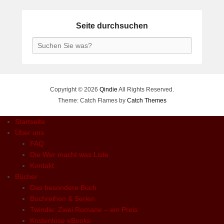
Seite durchsuchen
Search
Copyright © 2026
Qindie
All Rights Reserved.
Theme: Catch Flames by
Catch Themes
Startseite
Über uns
FAQ
Die Wer macht was Liste
Kontakt
Bücher
Das besondere Buch
Buchreihen & Serien
Twindie: Zwei Romane – ein Preis
Kostenlose eBooks