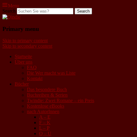
Menu
Search
Qindie
Primary menu
Das Autorenkorrektiv
Skip to primary content
Skip to secondary content
Startseite
Über uns
FAQ
Die Wer macht was Liste
Kontakt
Bücher
Das besondere Buch
Buchreihen & Serien
Twindie: Zwei Romane – ein Preis
Kostenlose eBooks
nach AutorInnen
A – E
F – K
L – P
Q – U