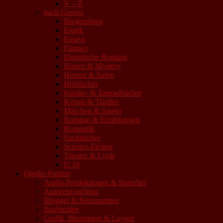
V – Z
nach Genres
Biographien
Erotik
Essays
Fantasy
Historische Romane
Horror & Mystery
Humor & Satire
Hörbücher
Kinder- & Jugendbücher
Krimis & Thriller
Märchen & Sagen
Romane & Erzählungen
Romantik
Sachbücher
Science-Fiction
Theater & Lyrik
U 18
Qindie-Partner
Audio-Produktionen & Sprecher
Autorencoaching
Blogger & Rezensenten
Buchtrailer
Grafik, Illustration & Layout