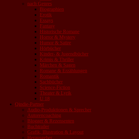
nach Genres
Biographien
Erotik
Essays
Fantasy
Historische Romane
Horror & Mystery
Humor & Satire
Hörbücher
Kinder- & Jugendbücher
Krimis & Thriller
Märchen & Sagen
Romane & Erzählungen
Romantik
Sachbücher
Science-Fiction
Theater & Lyrik
U 18
Qindie-Partner
Audio-Produktionen & Sprecher
Autorencoaching
Blogger & Rezensenten
Buchtrailer
Grafik, Illustration & Layout
Herausgeber