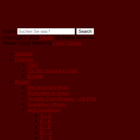
Search
Copyright © 2026
Qindie
All Rights Reserved.
Theme: Catch Flames by
Catch Themes
Startseite
Über uns
FAQ
Die Wer macht was Liste
Kontakt
Bücher
Das besondere Buch
Buchreihen & Serien
Twindie: Zwei Romane – ein Preis
Kostenlose eBooks
nach AutorInnen
A – E
F – K
L – P
Q – U
V – Z