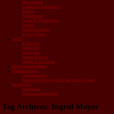
Herausgeber
Lektorat & Korrektorat
Portale
Schreibkurse
Shops & Distributoren
Verlage
ÜbersetzerInnen
Partner-Shops
Archiv
Kolumnen
Mittwoch!
Qinterview
Presseerklärung
Qindie in der Presse
Bewerbungsformular
Mitgliederforum
Abstimmungen
Nutzungsbedingungen für das Qindie-Forum
Rechtliches
Impressum
Datenschutzerklärung
Tag Archives:
Ingrid Mayer