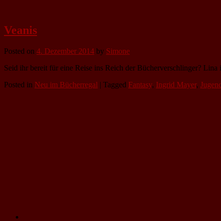
Veanis
Posted on
4. Dezember 2014
by
Simone
Seid ihr bereit für eine Reise ins Reich der Bücherverschlinger? Lina 
Posted in
Neu im Bücherregal
|
Tagged
Fantasy
,
Ingrid Mayer
,
Jugen