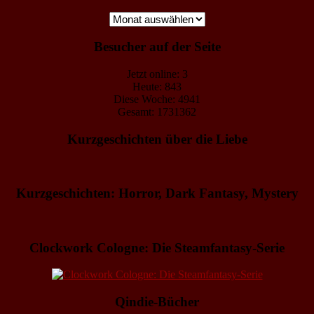
Archiv
Besucher auf der Seite
Jetzt online: 3
Heute: 843
Diese Woche: 4941
Gesamt: 1731362
Kurzgeschichten über die Liebe
Kurzgeschichten: Horror, Dark Fantasy, Mystery
Clockwork Cologne: Die Steamfantasy-Serie
Qindie-Bücher