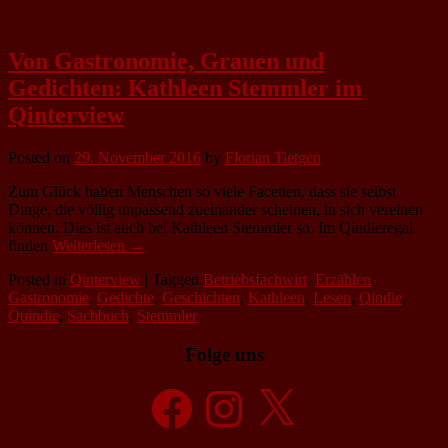
Von Gastronomie, Grauen und
Gedichten: Kathleen Stemmler im
Qinterview
Posted on
29. November 2016
by
Florian Tietgen
Zum Glück haben Menschen so viele Facetten, dass sie selbst
Dinge, die völlig unpassend zueinander scheinen, in sich vereinen
können. Dies ist auch bei Kathleen Stemmler so. Im Qindieregal
finden
Weiterlesen →
Posted in
Qinterview
|
Tagged
Betriebsfachwirt
,
Erzählen
,
Gastronomie
,
Gedichte
,
Geschichten
,
Kathleen
,
Lesen
,
Qindie
,
Quindie
,
Sachbuch
,
Stemmler
Folge uns
Facebook
Instagram
X