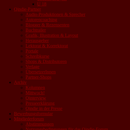
U 18
Qindie-Partner
Audio-Produktionen & Sprecher
Autorencoaching
Blogger & Rezensenten
Buchtrailer
Grafik, Illustration & Layout
Herausgeber
Lektorat & Korrektorat
Portale
Schreibkurse
Shops & Distributoren
Verlage
ÜbersetzerInnen
Partner-Shops
Archiv
Kolumnen
Mittwoch!
Qinterview
Presseerklärung
Qindie in der Presse
Bewerbungsformular
Mitgliederforum
Abstimmungen
Nutzungsbedingungen für das Qindie-Forum