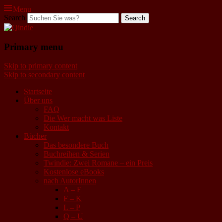
Menu
Search
Qindie
Primary menu
Das Autorenkorrektiv
Skip to primary content
Skip to secondary content
Startseite
Über uns
FAQ
Die Wer macht was Liste
Kontakt
Bücher
Das besondere Buch
Buchreihen & Serien
Twindie: Zwei Romane – ein Preis
Kostenlose eBooks
nach AutorInnen
A – E
F – K
L – P
Q – U