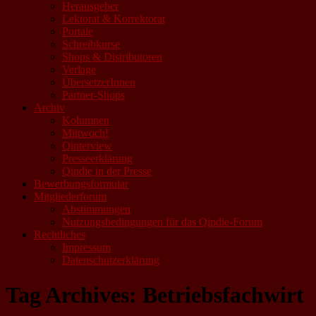
Herausgeber
Lektorat & Korrektorat
Portale
Schreibkurse
Shops & Distributoren
Verlage
ÜbersetzerInnen
Partner-Shops
Archiv
Kolumnen
Mittwoch!
Qinterview
Presseerklärung
Qindie in der Presse
Bewerbungsformular
Mitgliederforum
Abstimmungen
Nutzungsbedingungen für das Qindie-Forum
Rechtliches
Impressum
Datenschutzerklärung
Tag Archives:
Betriebsfachwirt