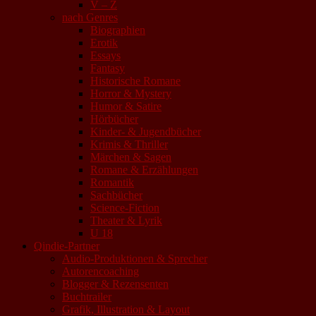
V – Z
nach Genres
Biographien
Erotik
Essays
Fantasy
Historische Romane
Horror & Mystery
Humor & Satire
Hörbücher
Kinder- & Jugendbücher
Krimis & Thriller
Märchen & Sagen
Romane & Erzählungen
Romantik
Sachbücher
Science-Fiction
Theater & Lyrik
U 18
Qindie-Partner
Audio-Produktionen & Sprecher
Autorencoaching
Blogger & Rezensenten
Buchtrailer
Grafik, Illustration & Layout