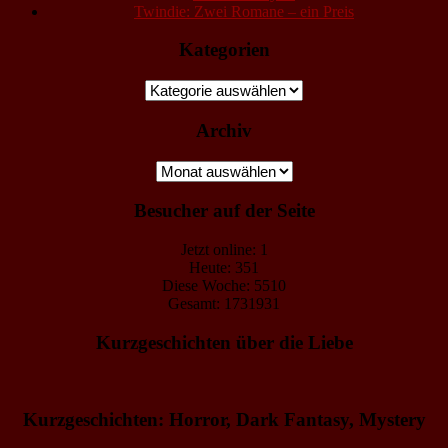
Twindie: Zwei Romane – ein Preis
Kategorien
Kategorien
Archiv
Archiv
Besucher auf der Seite
Jetzt online: 1
Heute: 351
Diese Woche: 5510
Gesamt: 1731931
Kurzgeschichten über die Liebe
Kurzgeschichten: Horror, Dark Fantasy, Mystery