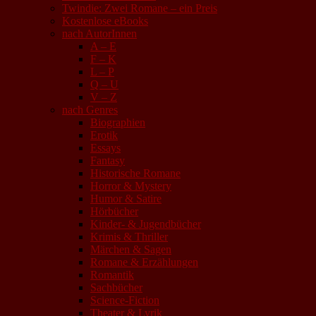
Twindie: Zwei Romane – ein Preis
Kostenlose eBooks
nach AutorInnen
A – E
F – K
L – P
Q – U
V – Z
nach Genres
Biographien
Erotik
Essays
Fantasy
Historische Romane
Horror & Mystery
Humor & Satire
Hörbücher
Kinder- & Jugendbücher
Krimis & Thriller
Märchen & Sagen
Romane & Erzählungen
Romantik
Sachbücher
Science-Fiction
Theater & Lyrik