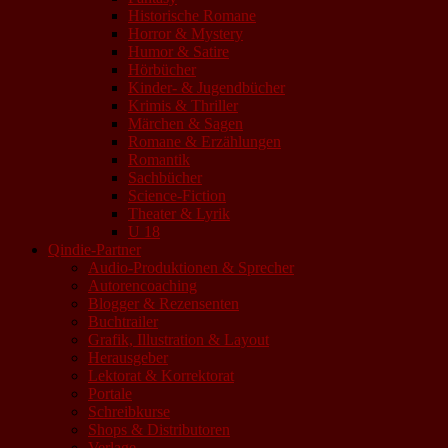
Historische Romane
Horror & Mystery
Humor & Satire
Hörbücher
Kinder- & Jugendbücher
Krimis & Thriller
Märchen & Sagen
Romane & Erzählungen
Romantik
Sachbücher
Science-Fiction
Theater & Lyrik
U 18
Qindie-Partner
Audio-Produktionen & Sprecher
Autorencoaching
Blogger & Rezensenten
Buchtrailer
Grafik, Illustration & Layout
Herausgeber
Lektorat & Korrektorat
Portale
Schreibkurse
Shops & Distributoren
Verlage