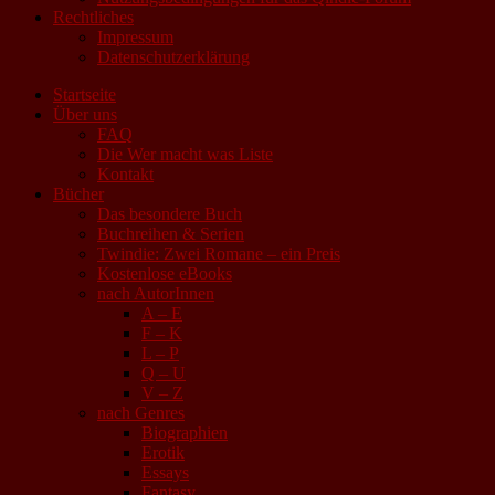
Rechtliches
Impressum
Datenschutzerklärung
Startseite
Über uns
FAQ
Die Wer macht was Liste
Kontakt
Bücher
Das besondere Buch
Buchreihen & Serien
Twindie: Zwei Romane – ein Preis
Kostenlose eBooks
nach AutorInnen
A – E
F – K
L – P
Q – U
V – Z
nach Genres
Biographien
Erotik
Essays
Fantasy