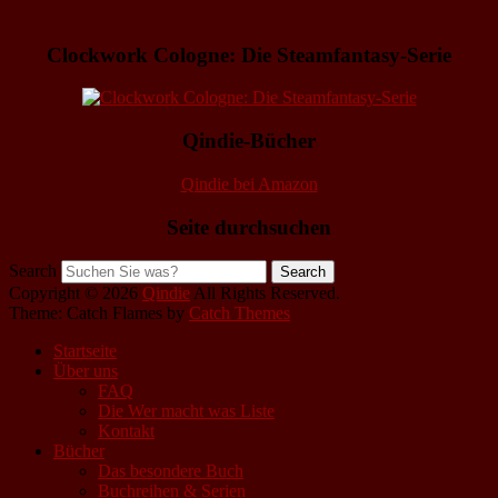
Clockwork Cologne: Die Steamfantasy-Serie
Qindie-Bücher
Qindie bei Amazon
Seite durchsuchen
Search
Copyright © 2026
Qindie
All Rights Reserved.
Theme: Catch Flames by
Catch Themes
Startseite
Über uns
FAQ
Die Wer macht was Liste
Kontakt
Bücher
Das besondere Buch
Buchreihen & Serien