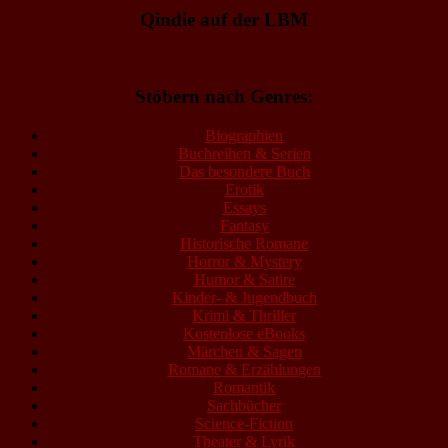
Qindie auf der LBM
Stöbern nach Genres:
Biographien
Buchreihen & Serien
Das besondere Buch
Erotik
Essays
Fantasy
Historische Romane
Horror & Mystery
Humor & Satire
Kinder- & Jugendbuch
Krimi & Thriller
Kostenlose eBooks
Märchen & Sagen
Romane & Erzählungen
Romantik
Sachbücher
Science-Fiction
Theater & Lyrik