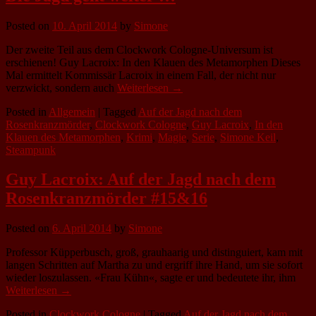
Posted on
10. April 2014
by
Simone
Der zweite Teil aus dem Clockwork Cologne-Universum ist
erschienen! Guy Lacroix: In den Klauen des Metamorphen Dieses
Mal ermittelt Kommissär Lacroix in einem Fall, der nicht nur
verzwickt, sondern auch
Weiterlesen →
Posted in
Allgemein
|
Tagged
Auf der Jagd nach dem
Rosenkranzmörder
,
Clockwork Cologne
,
Guy Lacroix
,
In den
Klauen des Metamorphen
,
Krimi
,
Magie
,
Serie
,
Simone Keil
,
Steampunk
Guy Lacroix: Auf der Jagd nach dem
Rosenkranzmörder #15&16
Posted on
6. April 2014
by
Simone
Professor Küpperbusch, groß, grauhaarig und distinguiert, kam mit
langen Schritten auf Martha zu und ergriff ihre Hand, um sie sofort
wieder loszulassen. «Frau Kühn«, sagte er und bedeutete ihr, ihm
Weiterlesen →
Posted in
Clockwork Cologne
|
Tagged
Auf der Jagd nach dem