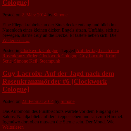
Cologne]
Posted on
2. März 2014
by
Simone
Eine Fliege krabbelte an der Stuckdecke entlang und blieb im
Nasenloch eines kleinen dicken Engels sitzen. Unfähig, sich zu
bewegen, starrte Guy an die Decke. Er tastete neben sich. Die
Weiterlesen →
Posted in
Clockwork Cologne
|
Tagged
Auf der Jagd nach dem
Rosenkranzmörder
,
Clockwork Cologne
,
Guy Lacroix
,
Krimi
,
Serie
,
Simone Keil
,
Steampunk
Guy Lacroix: Auf der Jagd nach dem
Rosenkranzmörder #6 [Clockwork
Cologne]
Posted on
23. Februar 2014
by
Simone
Das Automobil des Fürstbischofs wartete vor dem Eingang des
Salons. Natalja blieb auf der Treppe stehen und sah zum Himmel.
Irgendwo dort oben mussten die Sterne sein. Der Mond. Wie
Weiterlesen →