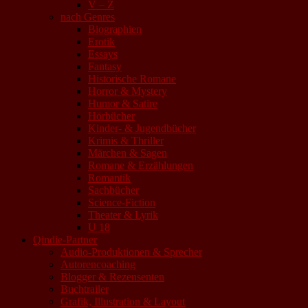
V – Z
nach Genres
Biographien
Erotik
Essays
Fantasy
Historische Romane
Horror & Mystery
Humor & Satire
Hörbücher
Kinder- & Jugendbücher
Krimis & Thriller
Märchen & Sagen
Romane & Erzählungen
Romantik
Sachbücher
Science-Fiction
Theater & Lyrik
U 18
Qindie-Partner
Audio-Produktionen & Sprecher
Autorencoaching
Blogger & Rezensenten
Buchtrailer
Grafik, Illustration & Layout