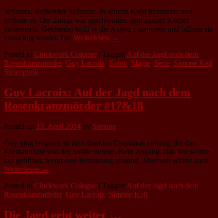
Schmerz. Beißender Schmerz. In seinem Kopf hämmerte und
dröhnte es. Die Zunge war geschwollen, sein ganzer Körper
protestierte. Geblendet kniff er die Augen zusammen und öffnete sie
vorsichtig wieder. Die
Weiterlesen →
Posted in
Clockwork Cologne
|
Tagged
Auf der Jagd nach dem
Rosenkranzmörder
,
Guy Lacroix
,
Krimi
,
Magie
,
Serie
,
Simone Keil
,
Steampunk
Guy Lacroix: Auf der Jagd nach dem
Rosenkranzmörder #17&18
Posted on
13. April 2014
by
Simone
Guy ging langsam an dem dunklen Eisenzaun entlang, der das
Krematorium von der Straße trennte. Kein Zugang. Das Tor wurde
nur geöffnet, wenn eine Beisetzung anstand. Aber wer würde auch
Weiterlesen →
Posted in
Clockwork Cologne
|
Tagged
Auf der Jagd nach dem
Rosenkranzmörder
,
Guy Lacroix
,
Simone Keil
Die Jagd geht weiter …