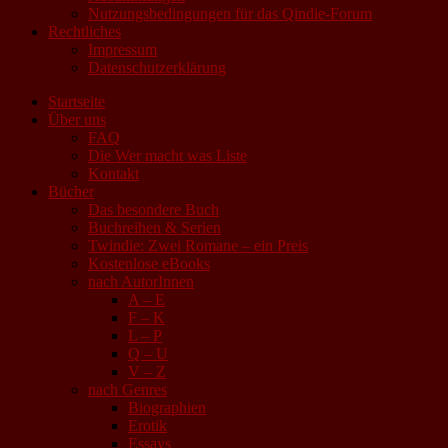
Nutzungsbedingungen für das Qindie-Forum
Rechtliches
Impressum
Datenschutzerklärung
Startseite
Über uns
FAQ
Die Wer macht was Liste
Kontakt
Bücher
Das besondere Buch
Buchreihen & Serien
Twindie: Zwei Romane – ein Preis
Kostenlose eBooks
nach AutorInnen
A – E
F – K
L – P
Q – U
V – Z
nach Genres
Biographien
Erotik
Essays