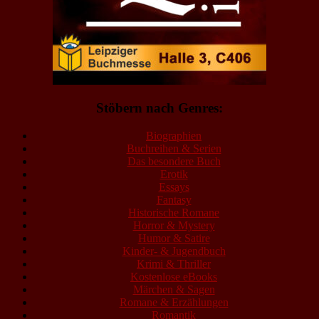
Stöbern nach Genres:
Biographien
Buchreihen & Serien
Das besondere Buch
Erotik
Essays
Fantasy
Historische Romane
Horror & Mystery
Humor & Satire
Kinder- & Jugendbuch
Krimi & Thriller
Kostenlose eBooks
Märchen & Sagen
Romane & Erzählungen
Romantik