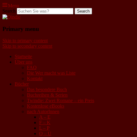
Menu
Search
Qindie
Primary menu
Das Autorenkorrektiv
Skip to primary content
Skip to secondary content
Startseite
Über uns
FAQ
Die Wer macht was Liste
Kontakt
Bücher
Das besondere Buch
Buchreihen & Serien
Twindie: Zwei Romane – ein Preis
Kostenlose eBooks
nach AutorInnen
A – E
F – K
L – P
Q – U