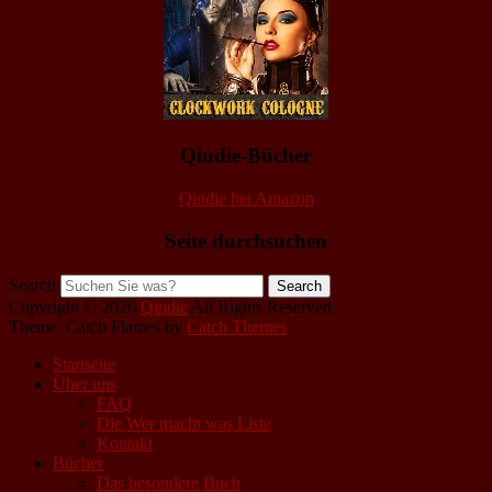
Qindie-Bücher
Qindie bei Amazon
Seite durchsuchen
Search
Copyright © 2026
Qindie
All Rights Reserved.
Theme: Catch Flames by
Catch Themes
Startseite
Über uns
FAQ
Die Wer macht was Liste
Kontakt
Bücher
Das besondere Buch