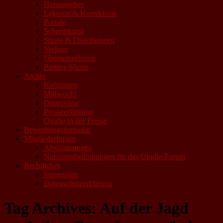
Herausgeber
Lektorat & Korrektorat
Portale
Schreibkurse
Shops & Distributoren
Verlage
ÜbersetzerInnen
Partner-Shops
Archiv
Kolumnen
Mittwoch!
Qinterview
Presseerklärung
Qindie in der Presse
Bewerbungsformular
Mitgliederforum
Abstimmungen
Nutzungsbedingungen für das Qindie-Forum
Rechtliches
Impressum
Datenschutzerklärung
Tag Archives:
Auf der Jagd