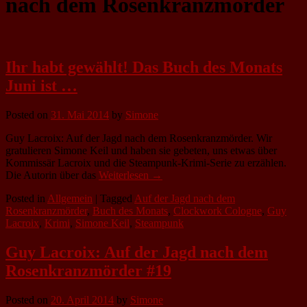
nach dem Rosenkranzmörder
Ihr habt gewählt! Das Buch des Monats
Juni ist …
Posted on
31. Mai 2014
by
Simone
Guy Lacroix: Auf der Jagd nach dem Rosenkranzmörder. Wir
gratulieren Simone Keil und haben sie gebeten, uns etwas über
Kommissär Lacroix und die Steampunk-Krimi-Serie zu erzählen.
Die Autorin über das
Weiterlesen →
Posted in
Allgemein
|
Tagged
Auf der Jagd nach dem
Rosenkranzmörder
,
Buch des Monats
,
Clockwork Cologne
,
Guy
Lacroix
,
Krimi
,
Simone Keil
,
Steampunk
Guy Lacroix: Auf der Jagd nach dem
Rosenkranzmörder #19
Posted on
20. April 2014
by
Simone