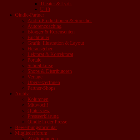
Theater & Lyrik
U 18
Qindie-Partner
Audio-Produktionen & Sprecher
Autorencoaching
Blogger & Rezensenten
Buchtrailer
Grafik, Illustration & Layout
Herausgeber
Lektorat & Korrektorat
Portale
Schreibkurse
Shops & Distributoren
Verlage
ÜbersetzerInnen
Partner-Shops
Archiv
Kolumnen
Mittwoch!
Qinterview
Presseerklärung
Qindie in der Presse
Bewerbungsformular
Mitgliederforum
Abstimmungen