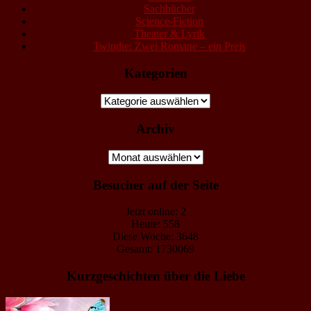
Sachbücher
Science-Fiction
Theater & Lyrik
Twindie: Zwei Romane – ein Preis
Kategorien
Kategorien
Archiv
Archiv
Besucher auf der Seite
Jetzt online: 2
Heute: 558
Diese Woche: 3648
Gesamt: 1730069
Kurzgeschichten über die Liebe