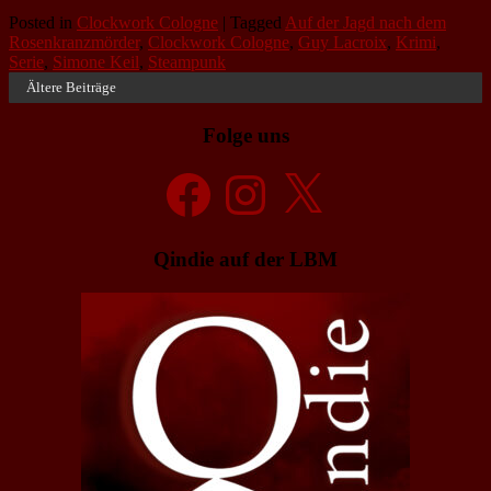
Posted in
Clockwork Cologne
|
Tagged
Auf der Jagd nach dem
Rosenkranzmörder
,
Clockwork Cologne
,
Guy Lacroix
,
Krimi
,
Serie
,
Simone Keil
,
Steampunk
Ältere Beiträge
Folge uns
Facebook
Instagram
X
Qindie auf der LBM