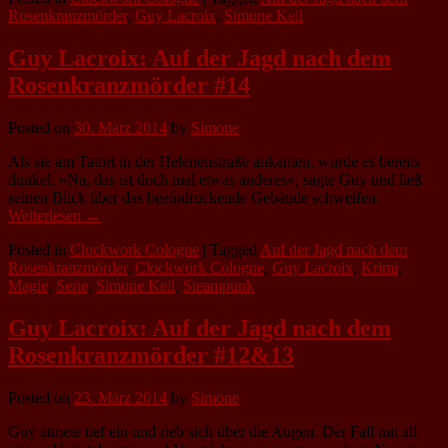
Rosenkranzmörder
,
Guy Lacroix
,
Simone Keil
Guy Lacroix: Auf der Jagd nach dem
Rosenkranzmörder #14
Posted on
30. März 2014
by
Simone
Als sie am Tatort in der Helenenstraße ankamen, wurde es bereits
dunkel. »Na, das ist doch mal etwas anderes«, sagte Guy und ließ
seinen Blick über das beeindruckende Gebäude schweifen.
Weiterlesen →
Posted in
Clockwork Cologne
|
Tagged
Auf der Jagd nach dem
Rosenkranzmörder
,
Clockwork Cologne
,
Guy Lacroix
,
Krimi
,
Magie
,
Serie
,
Simone Keil
,
Steampunk
Guy Lacroix: Auf der Jagd nach dem
Rosenkranzmörder #12&13
Posted on
23. März 2014
by
Simone
Guy atmete tief ein und rieb sich über die Augen. Der Fall mit all