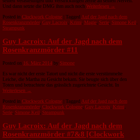
seinen Verästelungen und Verstrickungen zerrte an seinen Nerven.
Und dann setzte die DMG ihm auch noch
Weiterlesen →
Posted in
Clockwork Cologne
|
Tagged
Auf der Jagd nach dem
Rosenkranzmörder
,
Guy Lacroix
,
Krimi
,
Magie
,
Serie
,
Simone Keil
,
Steampunk
Guy Lacroix: Auf der Jagd nach dem
Rosenkranzmörder #11
Posted on
16. März 2014
by
Simone
Es war nicht der erste Tatort und nicht die erste verstümmelte
Leiche, die Martha zu Gesicht bekam. Sie beugte sich über den
Toten und betrachtete das grässlich zugerichtete Gesicht. In
Weiterlesen →
Posted in
Clockwork Cologne
|
Tagged
Auf der Jagd nach dem
Rosenkranzmörder
,
Clockwork Cologne
,
Guy Lacroix
,
Krimi
,
Serie
,
Simone Keil
,
Steampunk
Guy Lacroix: Auf der Jagd nach dem
Rosenkranzmörder #7&8 [Clockwork