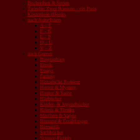
Buchreihen & Serien
Twindie: Zwei Romane – ein Preis
Kostenlose eBooks
nach AutorInnen
A – E
F – K
L – P
Q – U
V – Z
nach Genres
Biographien
Erotik
Essays
Fantasy
Historische Romane
Horror & Mystery
Humor & Satire
Hörbücher
Kinder- & Jugendbücher
Krimis & Thriller
Märchen & Sagen
Romane & Erzählungen
Romantik
Sachbücher
Science-Fiction