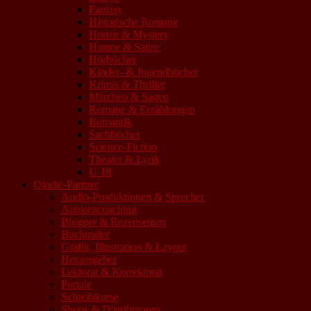
Fantasy
Historische Romane
Horror & Mystery
Humor & Satire
Hörbücher
Kinder- & Jugendbücher
Krimis & Thriller
Märchen & Sagen
Romane & Erzählungen
Romantik
Sachbücher
Science-Fiction
Theater & Lyrik
U 18
Qindie-Partner
Audio-Produktionen & Sprecher
Autorencoaching
Blogger & Rezensenten
Buchtrailer
Grafik, Illustration & Layout
Herausgeber
Lektorat & Korrektorat
Portale
Schreibkurse
Shops & Distributoren