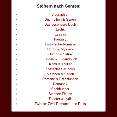
Stöbern nach Genres:
Biographien
Buchreihen & Serien
Das besondere Buch
Erotik
Essays
Fantasy
Historische Romane
Horror & Mystery
Humor & Satire
Kinder- & Jugendbuch
Krimi & Thriller
Kostenlose eBooks
Märchen & Sagen
Romane & Erzählungen
Romantik
Sachbücher
Science-Fiction
Theater & Lyrik
Twindie: Zwei Romane – ein Preis