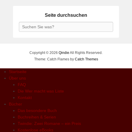
Seite durchsuchen
Search
Copyright © 2026
Qindie
All Rights Reserved.
Theme: Catch Flames by
Catch Themes
Startseite
Über uns
FAQ
Die Wer macht was Liste
Kontakt
Bücher
Das besondere Buch
Buchreihen & Serien
Twindie: Zwei Romane – ein Preis
Kostenlose eBooks