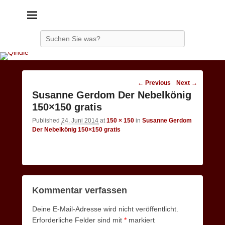
Qindie
Das Autorenkorrektiv
Search
Image
← Previous
Next →
navigation
Susanne Gerdom Der Nebelkönig
150×150 gratis
Published
24. Juni 2014
at
150 × 150
in
Susanne Gerdom
Der Nebelkönig 150×150 gratis
Kommentar verfassen
Deine E-Mail-Adresse wird nicht veröffentlicht.
Erforderliche Felder sind mit
*
markiert