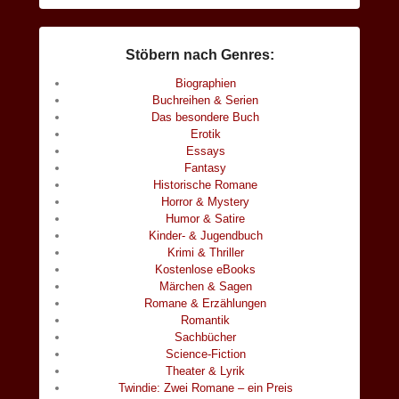
Stöbern nach Genres:
Biographien
Buchreihen & Serien
Das besondere Buch
Erotik
Essays
Fantasy
Historische Romane
Horror & Mystery
Humor & Satire
Kinder- & Jugendbuch
Krimi & Thriller
Kostenlose eBooks
Märchen & Sagen
Romane & Erzählungen
Romantik
Sachbücher
Science-Fiction
Theater & Lyrik
Twindie: Zwei Romane – ein Preis