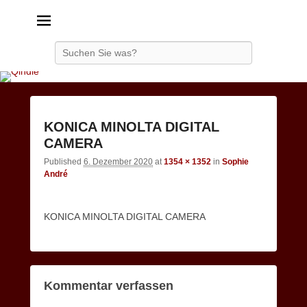
Qindie
Das Autorenkorrektiv
Search
Image
KONICA MINOLTA DIGITAL
navigatio
CAMERA
Published
6. Dezember 2020
at
1354 × 1352
in
Sophie
André
KONICA MINOLTA DIGITAL CAMERA
Kommentar verfassen