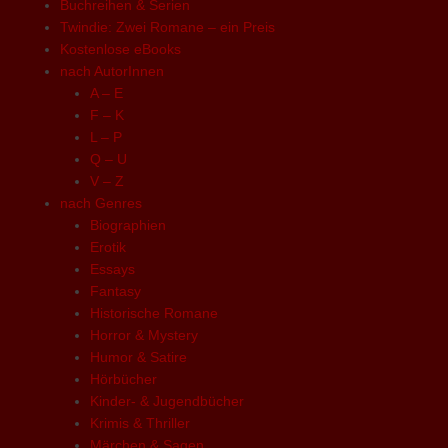
Buchreihen & Serien
Twindie: Zwei Romane – ein Preis
Kostenlose eBooks
nach AutorInnen
A – E
F – K
L – P
Q – U
V – Z
nach Genres
Biographien
Erotik
Essays
Fantasy
Historische Romane
Horror & Mystery
Humor & Satire
Hörbücher
Kinder- & Jugendbücher
Krimis & Thriller
Märchen & Sagen