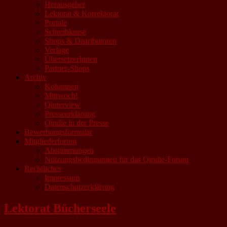
Herausgeber
Lektorat & Korrektorat
Portale
Schreibkurse
Shops & Distributoren
Verlage
ÜbersetzerInnen
Partner-Shops
Archiv
Kolumnen
Mittwoch!
Qinterview
Presseerklärung
Qindie in der Presse
Bewerbungsformular
Mitgliederforum
Abstimmungen
Nutzungsbedingungen für das Qindie-Forum
Rechtliches
Impressum
Datenschutzerklärung
Lektorat Bücherseele