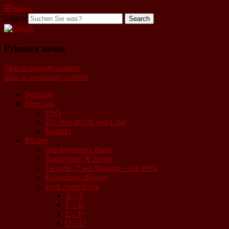
Menu
Search
Qindie
Primary menu
Das Autorenkorrektiv
Skip to primary content
Skip to secondary content
Startseite
Über uns
FAQ
Die Wer macht was Liste
Kontakt
Bücher
Das besondere Buch
Buchreihen & Serien
Twindie: Zwei Romane – ein Preis
Kostenlose eBooks
nach AutorInnen
A – E
F – K
L – P
Q – U