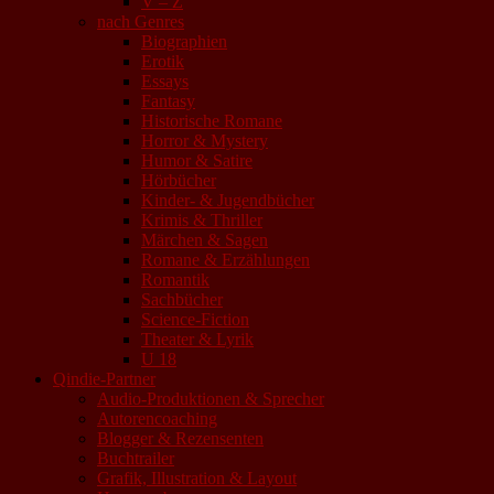
V – Z
nach Genres
Biographien
Erotik
Essays
Fantasy
Historische Romane
Horror & Mystery
Humor & Satire
Hörbücher
Kinder- & Jugendbücher
Krimis & Thriller
Märchen & Sagen
Romane & Erzählungen
Romantik
Sachbücher
Science-Fiction
Theater & Lyrik
U 18
Qindie-Partner
Audio-Produktionen & Sprecher
Autorencoaching
Blogger & Rezensenten
Buchtrailer
Grafik, Illustration & Layout