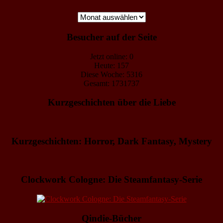
Archiv
Besucher auf der Seite
Jetzt online: 0
Heute: 157
Diese Woche: 5316
Gesamt: 1731737
Kurzgeschichten über die Liebe
Kurzgeschichten: Horror, Dark Fantasy, Mystery
Clockwork Cologne: Die Steamfantasy-Serie
Qindie-Bücher