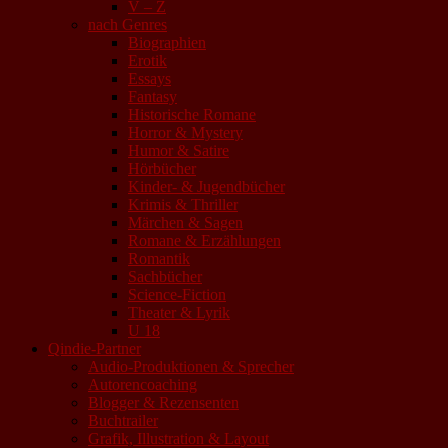
V – Z
nach Genres
Biographien
Erotik
Essays
Fantasy
Historische Romane
Horror & Mystery
Humor & Satire
Hörbücher
Kinder- & Jugendbücher
Krimis & Thriller
Märchen & Sagen
Romane & Erzählungen
Romantik
Sachbücher
Science-Fiction
Theater & Lyrik
U 18
Qindie-Partner
Audio-Produktionen & Sprecher
Autorencoaching
Blogger & Rezensenten
Buchtrailer
Grafik, Illustration & Layout