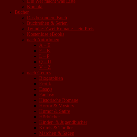
Die Wer macht was Liste
Kontakt
Bücher
Das besondere Buch
Buchreihen & Serien
Twindie: Zwei Romane – ein Preis
Kostenlose eBooks
nach AutorInnen
A – E
F – K
L – P
Q – U
V – Z
nach Genres
Biographien
Erotik
Essays
Fantasy
Historische Romane
Horror & Mystery
Humor & Satire
Hörbücher
Kinder- & Jugendbücher
Krimis & Thriller
Märchen & Sagen