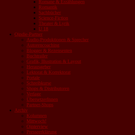
Romane & Erzählungen
Romantik
Sachbücher
Science-Fiction
Theater & Lyrik
U 18
Qindie-Partner
Audio-Produktionen & Sprecher
Autorencoaching
Blogger & Rezensenten
Buchtrailer
Grafik, Illustration & Layout
Herausgeber
Lektorat & Korrektorat
Portale
Schreibkurse
Shops & Distributoren
Verlage
ÜbersetzerInnen
Partner-Shops
Archiv
Kolumnen
Mittwoch!
Qinterview
Presseerklärung