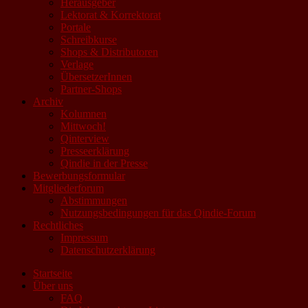
Herausgeber
Lektorat & Korrektorat
Portale
Schreibkurse
Shops & Distributoren
Verlage
ÜbersetzerInnen
Partner-Shops
Archiv
Kolumnen
Mittwoch!
Qinterview
Presseerklärung
Qindie in der Presse
Bewerbungsformular
Mitgliederforum
Abstimmungen
Nutzungsbedingungen für das Qindie-Forum
Rechtliches
Impressum
Datenschutzerklärung
Startseite
Über uns
FAQ