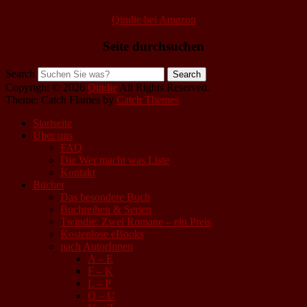
Qindie bei Amazon
Seite durchsuchen
Search
Copyright © 2026
Qindie
All Rights Reserved.
Theme: Catch Flames by
Catch Themes
Startseite
Über uns
FAQ
Die Wer macht was Liste
Kontakt
Bücher
Das besondere Buch
Buchreihen & Serien
Twindie: Zwei Romane – ein Preis
Kostenlose eBooks
nach AutorInnen
A – E
F – K
L – P
Q – U