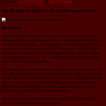
Posted on
23. Februar 2016
by
Melanie Döring
Ein Roman ist mehr als die Summe seiner Worte
Bücherseele
Aus Buchstaben entstehen Worte, aus Worten Sätze, aus Sätzen
Romane. Doch wann genau wird etwas Totes lebendig? Wie kann
etwas ohne Bedeutung – ein Buchstabe – zu leben beginnen? Wie
entstehen aus Worten ganze Welten? Charaktere? Gefühle? Ihnen
wird durch Formierung Leben eingehaucht. Eine Seele. Zwischen
den Zeilen entsteht etwas. Der Autor spielt Gott und erschafft eine
neue Welt, die ewig Bestand hat.
Die Seele eines Buches beleben und veredeln; das habe ich mir zur
Aufgabe gemacht. Mal sind es nur Kleinigkeiten, die einen Text am
Atmen hindern; Füllwörter, Rechtschreibfehler, umständliche Sätze.
Alles, was den Leser ins Stocken bringt, ihn irritiert, nimmt der
fiktiven Welt ein Stück ihrer Echtheit. Manchmal sind es flache
Charaktere, Logikfehler oder Spannungstiefs.
Woran auch immer Ihr Roman noch krankt: Ich unterstütze Sie
dabei, Ihrem Text Leben einzuhauchen.