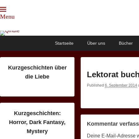
Menu
Qindie
Das Autorenkorrektiv
Primary
Skip
Skip
Startseite
Über uns
Bücher
menu
to
to
primary
secondary
content
content
Kurzgeschichten über
Lektorat buc
die Liebe
Published
6. September 2014
Kurzgeschichten:
Horror, Dark Fantasy,
Kommentar verfas
Mystery
Deine E-Mail-Adresse wir