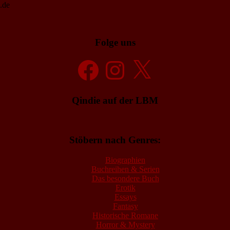
.de
Folge uns
Facebook
Instagram
X
Qindie auf der LBM
Stöbern nach Genres:
Biographien
Buchreihen & Serien
Das besondere Buch
Erotik
Essays
Fantasy
Historische Romane
Horror & Mystery