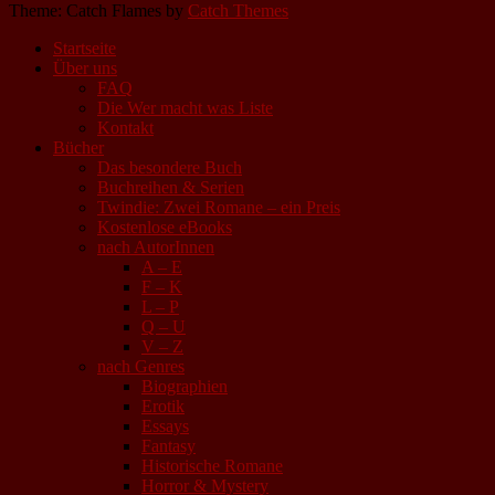
Theme: Catch Flames by
Catch Themes
Startseite
Über uns
FAQ
Die Wer macht was Liste
Kontakt
Bücher
Das besondere Buch
Buchreihen & Serien
Twindie: Zwei Romane – ein Preis
Kostenlose eBooks
nach AutorInnen
A – E
F – K
L – P
Q – U
V – Z
nach Genres
Biographien
Erotik
Essays
Fantasy
Historische Romane
Horror & Mystery