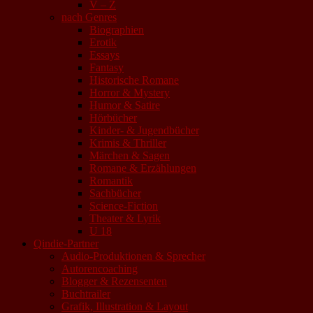
V – Z
nach Genres
Biographien
Erotik
Essays
Fantasy
Historische Romane
Horror & Mystery
Humor & Satire
Hörbücher
Kinder- & Jugendbücher
Krimis & Thriller
Märchen & Sagen
Romane & Erzählungen
Romantik
Sachbücher
Science-Fiction
Theater & Lyrik
U 18
Qindie-Partner
Audio-Produktionen & Sprecher
Autorencoaching
Blogger & Rezensenten
Buchtrailer
Grafik, Illustration & Layout