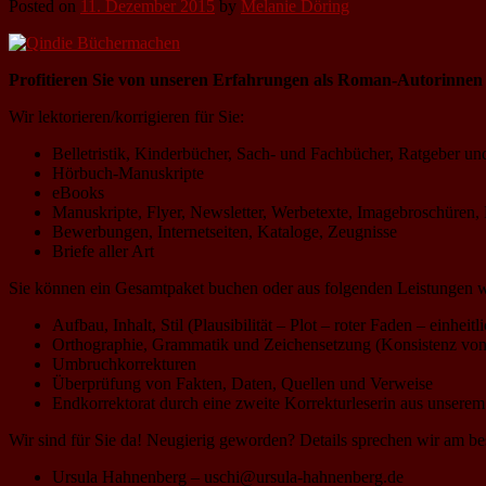
Posted on
11. Dezember 2015
by
Melanie Döring
Profitieren Sie von unseren Erfahrungen als Roman-Autorinnen /
Wir lektorieren/korrigieren für Sie:
Belletristik, Kinderbücher, Sach- und Fachbücher, Ratgeber u
Hörbuch-Manuskripte
eBooks
Manuskripte, Flyer, Newsletter, Werbetexte, Imagebroschüren,
Bewerbungen, Internetseiten, Kataloge, Zeugnisse
Briefe aller Art
Sie können ein Gesamtpaket buchen oder aus folgenden Leistungen 
Aufbau, Inhalt, Stil (Plausibilität – Plot – roter Faden – einheit
Orthographie, Grammatik und Zeichensetzung (Konsistenz von
Umbruchkorrekturen
Überprüfung von Fakten, Daten, Quellen und Verweise
Endkorrektorat durch eine zweite Korrekturleserin aus unsere
Wir sind für Sie da! Neugierig geworden? Details sprechen wir am b
Ursula Hahnenberg – uschi@ursula-hahnenberg.de