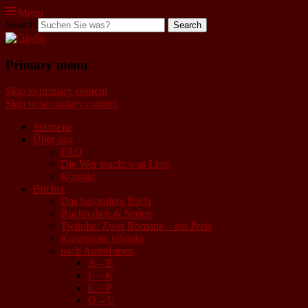
Menu
Search
Qindie
Primary menu
Das Autorenkorrektiv
Skip to primary content
Skip to secondary content
Startseite
Über uns
FAQ
Die Wer macht was Liste
Kontakt
Bücher
Das besondere Buch
Buchreihen & Serien
Twindie: Zwei Romane – ein Preis
Kostenlose eBooks
nach AutorInnen
A – E
F – K
L – P
Q – U