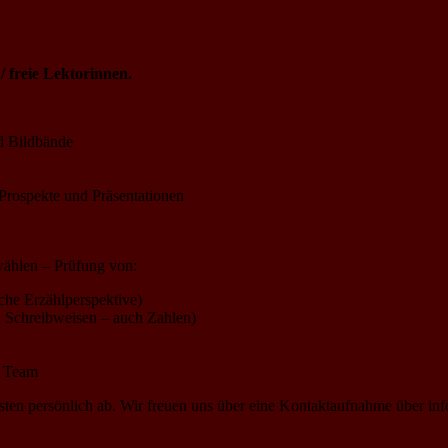
 freie Lektorinnen.
nd Bildbände
 Prospekte und Präsentationen
wählen – Prüfung von:
liche Erzählperspektive)
 Schreibweisen – auch Zahlen)
m Team
esten persönlich ab. Wir freuen uns über eine Kontaktaufnahme über i