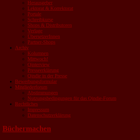
Herausgeber
Lektorat & Korrektorat
Portale
Schreibkurse
Shops & Distributoren
Verlage
ÜbersetzerInnen
Partner-Shops
Archiv
Kolumnen
Mittwoch!
Qinterview
Presseerklärung
Qindie in der Presse
Bewerbungsformular
Mitgliederforum
Abstimmungen
Nutzungsbedingungen für das Qindie-Forum
Rechtliches
Impressum
Datenschutzerklärung
Büchermachen