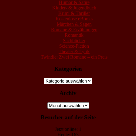
Humor & Satire
Kinder- & Jugendbuch
Krimi & Thriller
Kostenlose eBooks
Märchen & Sagen
Romane & Erzählungen
Romantik
Sachbücher
Science-Fiction
Theater & Lyrik
Twindie: Zwei Romane – ein Preis
Kategorien
Kategorien
Archiv
Archiv
Besucher auf der Seite
Jetzt online: 1
Heute: 163