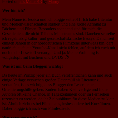
Posted on
25. Mai 2013
by
Marny
Wer bin ich?
Mein Name ist Jessica und ich blogge seit 2011. Ich habe Literatur-
und Medienwissenschaften studiert und eine große Affinität zu
Büchern und Filmen. Besonders spannend sind für mich die
Geschichten, die nicht Teil des Mainstreams sind. Daneben schreibe
ich regelmäßig kultur- und gesellschaftskritische Essays. Da ich seit
einigen Jahren in der norddeutschen Filmszene unterwegs bin, darf
natürlich auch ein Youtube-Kanal nicht fehlen, auf dem ich euch mit
noch mehr Lesestoff versorge. Und ja: Meine Wohnung ist
vollgestopft mit Büchern und DVDS 🙂
Was ist mir beim Bloggen wichtig?
Da heute im Prinzip jeder ein Buch veröffentlichen kann und auch
einige Verlage versuchen großen Datenmüll als Literatur zu
verkaufen, ist es wichtig, dass Blogger den Lesern eine
Orientierungshilfe geben. Zudem haben Kleinverlage und Indie-
Autoren oft keine Chance, in Tageszeitungen oder im Fernsehen
rezensiert zu werden, da ihr Zielpublikum für diese Medien zu klein
ist. Ähnlich zieht es bei Filmen aus, insbesondere bei Kurzfilmen.
Daher blogge ich auch von Filmfestivals.
Was rezensiere ich?