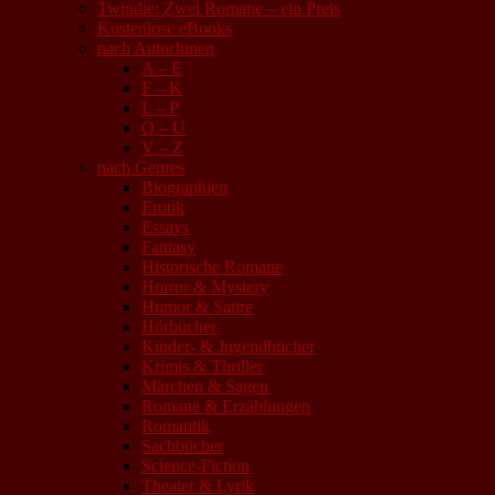
Twindie: Zwei Romane – ein Preis
Kostenlose eBooks
nach AutorInnen
A – E
F – K
L – P
Q – U
V – Z
nach Genres
Biographien
Erotik
Essays
Fantasy
Historische Romane
Horror & Mystery
Humor & Satire
Hörbücher
Kinder- & Jugendbücher
Krimis & Thriller
Märchen & Sagen
Romane & Erzählungen
Romantik
Sachbücher
Science-Fiction
Theater & Lyrik