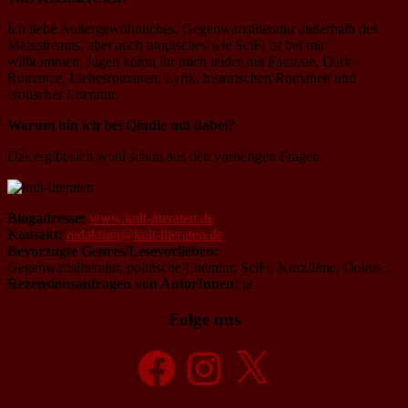
Ich liebe Außergewöhnliches. Gegenwartsliteratur außerhalb des
Mainstreams, aber auch utopisches wie SciFi ist bei mir
willkommen. Jagen könnt ihr mich leider mit Fantasie, Dark
Romance, Liebesromanen, Lyrik, historischen Romanen und
erotischer Literatur.
Warum bin ich bei Qindie mit dabei?
Das ergibt sich wohl schon aus den vorherigen Fragen.
Blogadresse:
www.kult-literaten.de
Kontakt:
redaktion@kult-literaten.de
Bevorzugte Genres/Lesevorlieben:
Gegenwartsliteratur, politische Literatur, SciFi, Kurzfilme, Dokus
Rezensionsanfragen von AutorInnen:
ja
Folge uns
Facebook
Instagram
X