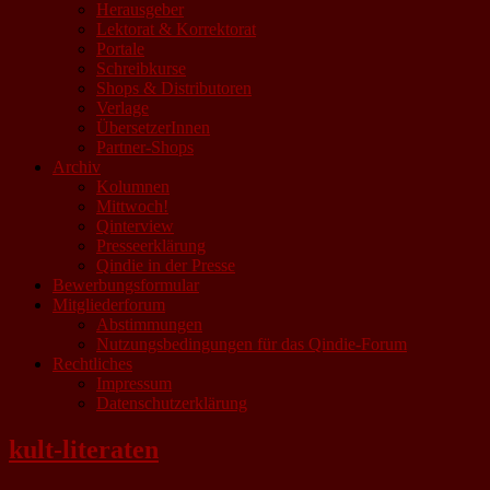
Herausgeber
Lektorat & Korrektorat
Portale
Schreibkurse
Shops & Distributoren
Verlage
ÜbersetzerInnen
Partner-Shops
Archiv
Kolumnen
Mittwoch!
Qinterview
Presseerklärung
Qindie in der Presse
Bewerbungsformular
Mitgliederforum
Abstimmungen
Nutzungsbedingungen für das Qindie-Forum
Rechtliches
Impressum
Datenschutzerklärung
kult-literaten