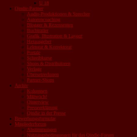
U 18
Qindie-Partner
Audio-Produktionen & Sprecher
Autorencoaching
Blogger & Rezensenten
Buchtrailer
Grafik, Illustration & Layout
Herausgeber
Lektorat & Korrektorat
Portale
Schreibkurse
Shops & Distributoren
Verlage
ÜbersetzerInnen
Partner-Shops
Archiv
Kolumnen
Mittwoch!
Qinterview
Presseerklärung
Qindie in der Presse
Bewerbungsformular
Mitgliederforum
Abstimmungen
Nutzungsbedingungen für das Qindie-Forum