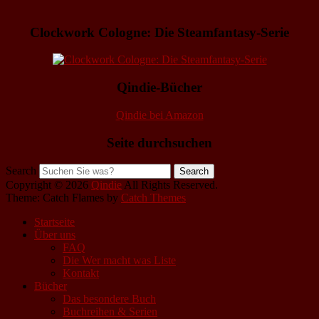
Clockwork Cologne: Die Steamfantasy-Serie
Qindie-Bücher
Qindie bei Amazon
Seite durchsuchen
Search
Copyright © 2026
Qindie
All Rights Reserved.
Theme: Catch Flames by
Catch Themes
Startseite
Über uns
FAQ
Die Wer macht was Liste
Kontakt
Bücher
Das besondere Buch
Buchreihen & Serien