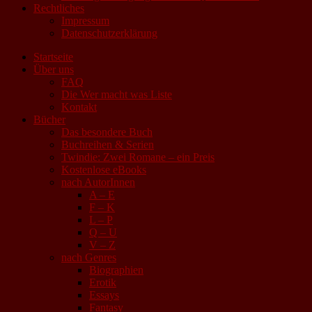
Rechtliches
Impressum
Datenschutzerklärung
Startseite
Über uns
FAQ
Die Wer macht was Liste
Kontakt
Bücher
Das besondere Buch
Buchreihen & Serien
Twindie: Zwei Romane – ein Preis
Kostenlose eBooks
nach AutorInnen
A – E
F – K
L – P
Q – U
V – Z
nach Genres
Biographien
Erotik
Essays
Fantasy