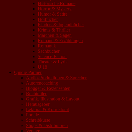
Historische Romane
Horror & Mystery
Humor & Satire
Hörbücher
Kinder- & Jugendbücher
Krimis & Thriller
Märchen & Sagen
Romane & Erzählungen
Romantik
Sachbücher
Science-Fiction
Theater & Lyrik
U 18
Qindie-Partner
Audio-Produktionen & Sprecher
Autorencoaching
Blogger & Rezensenten
Buchtrailer
Grafik, Illustration & Layout
Herausgeber
Lektorat & Korrektorat
Portale
Schreibkurse
Shops & Distributoren
Verlage