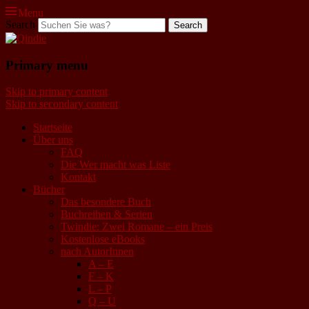
Menu
Search
Qindie
Primary menu
Das Autorenkorrektiv
Skip to primary content
Skip to secondary content
Startseite
Über uns
FAQ
Die Wer macht was Liste
Kontakt
Bücher
Das besondere Buch
Buchreihen & Serien
Twindie: Zwei Romane – ein Preis
Kostenlose eBooks
nach AutorInnen
A – E
F – K
L – P
Q – U