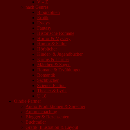
V – Z
nach Genres
Biographien
Erotik
Essays
Fantasy
Historische Romane
Horror & Mystery
Humor & Satire
Hörbücher
Kinder- & Jugendbücher
Krimis & Thriller
Märchen & Sagen
Romane & Erzählungen
Romantik
Sachbücher
Science-Fiction
Theater & Lyrik
U 18
Qindie-Partner
Audio-Produktionen & Sprecher
Autorencoaching
Blogger & Rezensenten
Buchtrailer
Grafik, Illustration & Layout