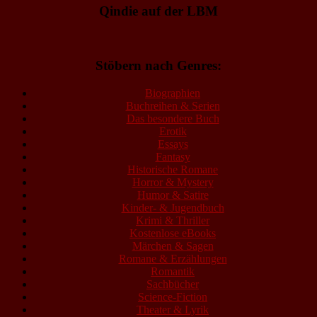
Qindie auf der LBM
Stöbern nach Genres:
Biographien
Buchreihen & Serien
Das besondere Buch
Erotik
Essays
Fantasy
Historische Romane
Horror & Mystery
Humor & Satire
Kinder- & Jugendbuch
Krimi & Thriller
Kostenlose eBooks
Märchen & Sagen
Romane & Erzählungen
Romantik
Sachbücher
Science-Fiction
Theater & Lyrik