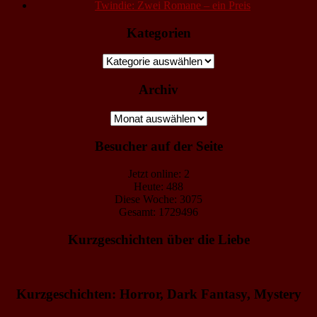
Twindie: Zwei Romane – ein Preis
Kategorien
Kategorien
Archiv
Archiv
Besucher auf der Seite
Jetzt online: 2
Heute: 488
Diese Woche: 3075
Gesamt: 1729496
Kurzgeschichten über die Liebe
Kurzgeschichten: Horror, Dark Fantasy, Mystery