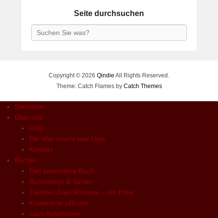
Seite durchsuchen
Search
Copyright © 2026
Qindie
All Rights Reserved.
Theme: Catch Flames by
Catch Themes
Startseite
Über uns
FAQ
Die Wer macht was Liste
Kontakt
Bücher
Das besondere Buch
Buchreihen & Serien
Twindie: Zwei Romane – ein Preis
Kostenlose eBooks
nach AutorInnen