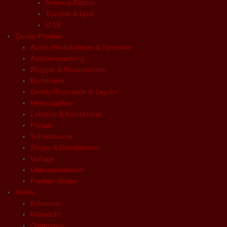
Science-Fiction
Theater & Lyrik
U 18
Qindie-Partner
Audio-Produktionen & Sprecher
Autorencoaching
Blogger & Rezensenten
Buchtrailer
Grafik, Illustration & Layout
Herausgeber
Lektorat & Korrektorat
Portale
Schreibkurse
Shops & Distributoren
Verlage
ÜbersetzerInnen
Partner-Shops
Archiv
Kolumnen
Mittwoch!
Qinterview