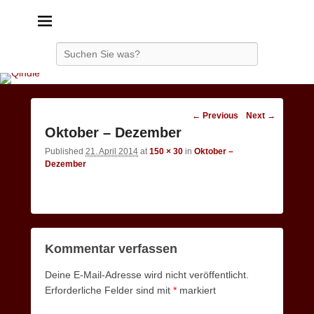
Qindie
Das Autorenkorrektiv
Search
Image
← Previous
Next →
navigation
Oktober – Dezember
Published
21. April 2014
at
150 × 30
in
Oktober –
Dezember
Kommentar verfassen
Deine E-Mail-Adresse wird nicht veröffentlicht.
Erforderliche Felder sind mit
*
markiert