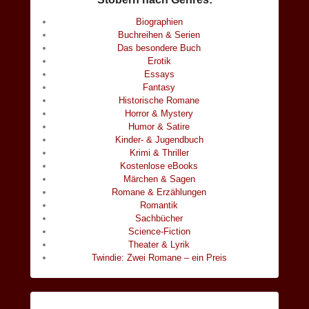
Biographien
Buchreihen & Serien
Das besondere Buch
Erotik
Essays
Fantasy
Historische Romane
Horror & Mystery
Humor & Satire
Kinder- & Jugendbuch
Krimi & Thriller
Kostenlose eBooks
Märchen & Sagen
Romane & Erzählungen
Romantik
Sachbücher
Science-Fiction
Theater & Lyrik
Twindie: Zwei Romane – ein Preis