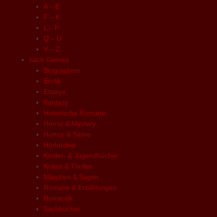
A – E
F – K
L – P
Q – U
V – Z
nach Genres
Biographien
Erotik
Essays
Fantasy
Historische Romane
Horror & Mystery
Humor & Satire
Hörbücher
Kinder- & Jugendbücher
Krimis & Thriller
Märchen & Sagen
Romane & Erzählungen
Romantik
Sachbücher