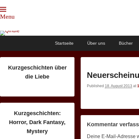
Menu
Qindie
Das Autorenkorrektiv
Primary
Skip
Skip
Startseite
Über uns
Bücher
menu
to
to
primary
secondary
content
content
Kurzgeschichten über
Neuerscheinu
die Liebe
Published
18. August 2013
at
1
Kurzgeschichten:
Horror, Dark Fantasy,
Kommentar verfas
Mystery
Deine E-Mail-Adresse wir