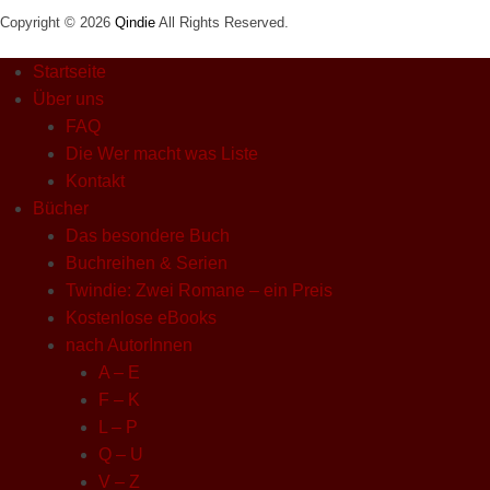
Copyright © 2026
Qindie
All Rights Reserved.
Startseite
Über uns
FAQ
Die Wer macht was Liste
Kontakt
Bücher
Das besondere Buch
Buchreihen & Serien
Twindie: Zwei Romane – ein Preis
Kostenlose eBooks
nach AutorInnen
A – E
F – K
L – P
Q – U
V – Z