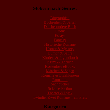
Stöbern nach Genres:
Biographien
Buchreihen & Serien
Das besondere Buch
Erotik
Essays
Fantasy
Historische Romane
Horror & Mystery
Humor & Satire
Kinder- & Jugendbuch
Krimi & Thriller
Kostenlose eBooks
Märchen & Sagen
Romane & Erzählungen
Romantik
Sachbücher
Science-Fiction
Theater & Lyrik
Twindie: Zwei Romane – ein Preis
Kategorien