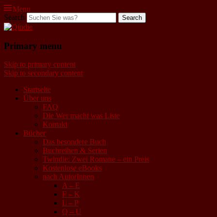
Menu
Search
Qindie
Primary menu
Das Autorenkorrektiv
Skip to primary content
Skip to secondary content
Startseite
Über uns
FAQ
Die Wer macht was Liste
Kontakt
Bücher
Das besondere Buch
Buchreihen & Serien
Twindie: Zwei Romane – ein Preis
Kostenlose eBooks
nach AutorInnen
A – E
F – K
L – P
Q – U