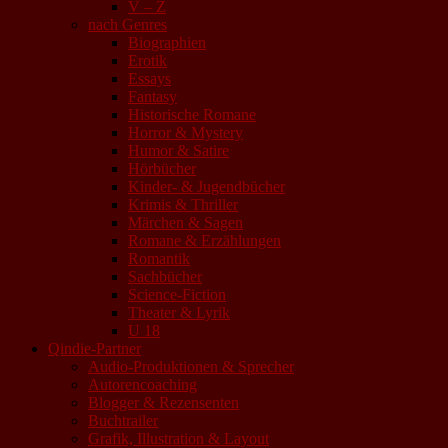
V – Z
nach Genres
Biographien
Erotik
Essays
Fantasy
Historische Romane
Horror & Mystery
Humor & Satire
Hörbücher
Kinder- & Jugendbücher
Krimis & Thriller
Märchen & Sagen
Romane & Erzählungen
Romantik
Sachbücher
Science-Fiction
Theater & Lyrik
U 18
Qindie-Partner
Audio-Produktionen & Sprecher
Autorencoaching
Blogger & Rezensenten
Buchtrailer
Grafik, Illustration & Layout