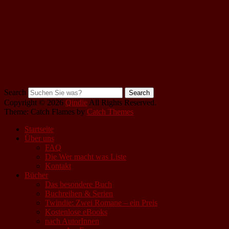
Search
Copyright © 2026
Qindie
All Rights Reserved.
Theme: Catch Flames by
Catch Themes
Startseite
Über uns
FAQ
Die Wer macht was Liste
Kontakt
Bücher
Das besondere Buch
Buchreihen & Serien
Twindie: Zwei Romane – ein Preis
Kostenlose eBooks
nach AutorInnen