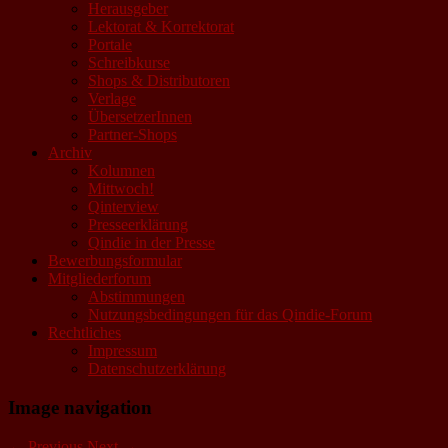
Herausgeber
Lektorat & Korrektorat
Portale
Schreibkurse
Shops & Distributoren
Verlage
ÜbersetzerInnen
Partner-Shops
Archiv
Kolumnen
Mittwoch!
Qinterview
Presseerklärung
Qindie in der Presse
Bewerbungsformular
Mitgliederforum
Abstimmungen
Nutzungsbedingungen für das Qindie-Forum
Rechtliches
Impressum
Datenschutzerklärung
Image navigation
← Previous
Next →