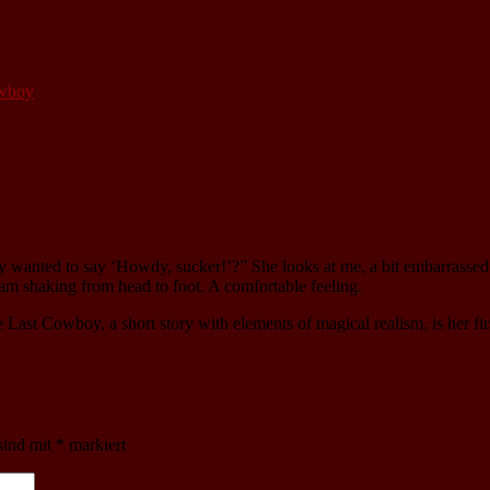
owboy
y wanted to say ‘Howdy, sucker!’?” She looks at me, a bit embarrassed
 am shaking from head to foot. A comfortable feeling.
 Last Cowboy, a short story with elements of magical realism, is her fir
sind mit
*
markiert