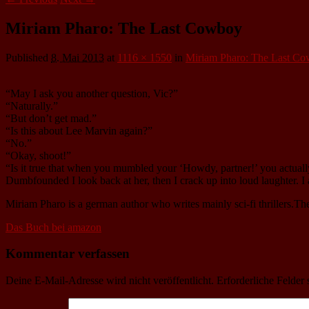
Miriam Pharo: The Last Cowboy
Published
8. Mai 2013
at
1116 × 1550
in
Miriam Pharo: The Last C
“May I ask you another question, Vic?”
“Naturally.”
“But don’t get mad.”
“Is this about Lee Marvin again?”
“No.”
“Okay, shoot!”
“Is it true that when you mumbled your ‘Howdy, partner!’ you actuall
Dumbfounded I look back at her, then I crack up into loud laughter. I
Miriam Pharo is a german author who writes mainly sci-fi thrillers.The
Das Buch bei amazon
Kommentar verfassen
Deine E-Mail-Adresse wird nicht veröffentlicht.
Erforderliche Felder 