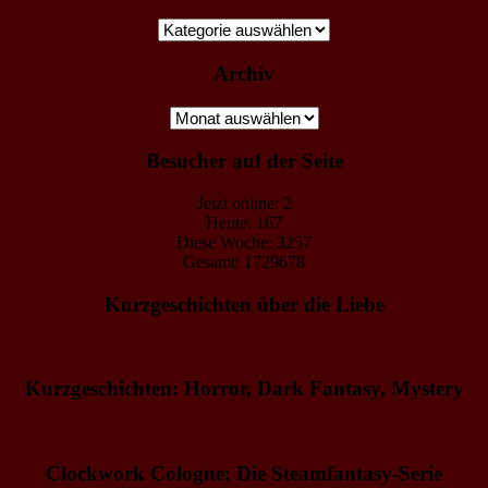
Kategorien
Archiv
Archiv
Besucher auf der Seite
Jetzt online: 2
Heute: 167
Diese Woche: 3257
Gesamt: 1729678
Kurzgeschichten über die Liebe
Kurzgeschichten: Horror, Dark Fantasy, Mystery
Clockwork Cologne: Die Steamfantasy-Serie