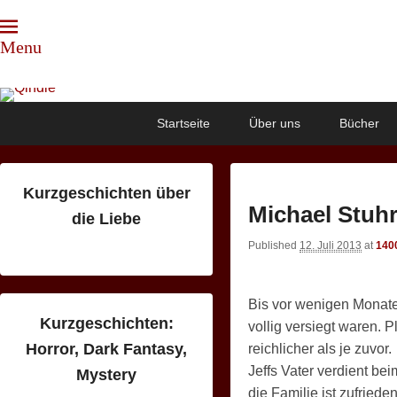
Menu
Qindie
Das Autorenkorrektiv
Primary
Skip
Skip
Startseite
Über uns
Bücher
menu
to
to
primary
secondary
content
content
Kurzgeschichten über
Michael Stuhr
die Liebe
Published
12. Juli 2013
at
140
Bis vor wenigen Monate
Kurzgeschichten:
vollig versiegt waren. P
Horror, Dark Fantasy,
reichlicher als je zuvor.
Jeffs Vater verdient b
Mystery
die Familie ist zufried