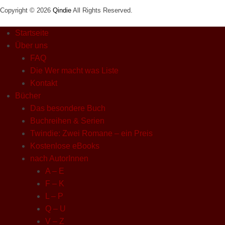
Copyright © 2026
Qindie
All Rights Reserved.
Startseite
Über uns
FAQ
Die Wer macht was Liste
Kontakt
Bücher
Das besondere Buch
Buchreihen & Serien
Twindie: Zwei Romane – ein Preis
Kostenlose eBooks
nach AutorInnen
A – E
F – K
L – P
Q – U
V – Z